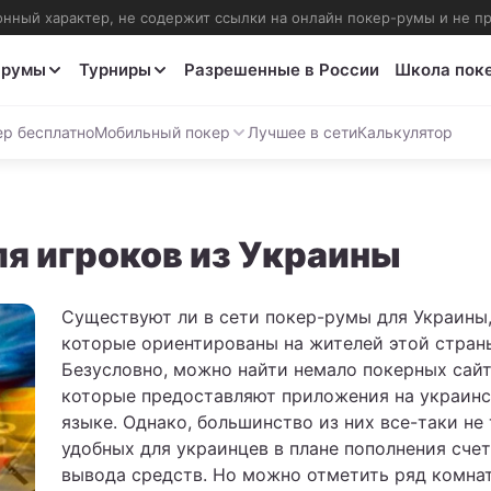
 румы
Турниры
Разрешенные в России
Школа пок
ер бесплатно
Мобильный покер
Лучшее в сети
Калькулятор
я игроков из Украины
Существуют ли в сети покер-румы для Украины
которые ориентированы на жителей этой стран
Безусловно, можно найти немало покерных сайт
которые предоставляют приложения на украин
языке. Однако, большинство из них все-таки не 
удобных для украинцев в плане пополнения счет
вывода средств. Но можно отметить ряд комнат