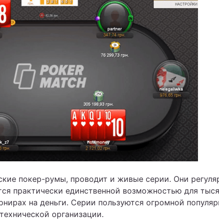
ские покер-румы, проводит и живые серии. Они регуля
ются практически единственной возможностью для тыс
рнирах на деньги. Серии пользуются огромной популя
 технической организации.