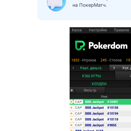
на ПокерМатч.