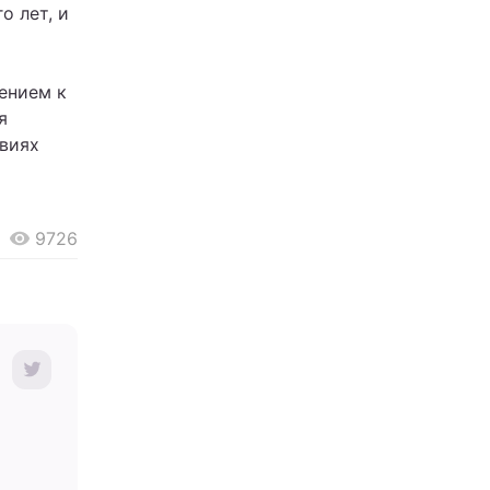
о лет, и
ением к
я
овиях
9726