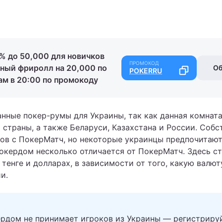
% до 50,000 для новичков
ный фриролл на 20,000 по
Об
POKERRU
ам в 20:00 по промокоду
нные покер-румы для Украины, так как данная комнат
 страны, а также Беларуси, Казахстана и России. Собс
ков с ПокерМатч, но некоторые украинцы предпочитают
Покердом несколько отличается от ПокерМатч. Здесь с
 тенге и долларах, в зависимости от того, какую валют
и.
рдом не принимает игроков из Украины — регистриру