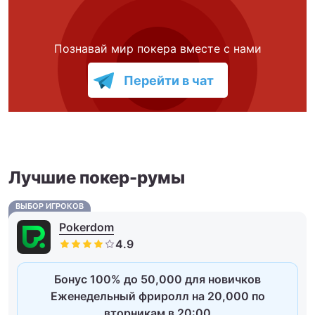
Познавай мир покера вместе с нами
Перейти в чат
Лучшие покер-румы
ВЫБОР ИГРОКОВ
Pokerdom
Бонус 100% до 50,000 для новичков
Еженедельный фриролл на 20,000 по
вторникам в 20:00