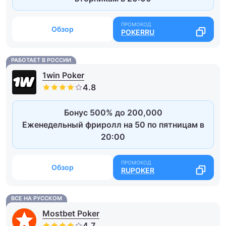
Обзор
POKERRU
РАБОТАЕТ В РОССИИ
1win Poker
Бонус 500% до 200,000
Еженедельный фриролл на 50 по пятницам в
20:00
Обзор
RUPOKER
ВСЕ НА РУССКОМ
Mostbet Poker