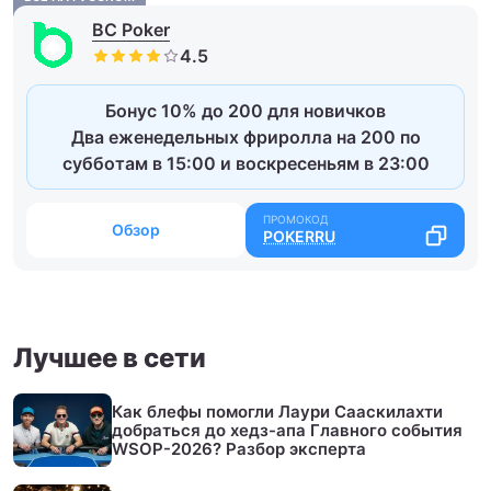
BC Poker
Бонус 10% до 200 для новичков
Два еженедельных фриролла на 200 по
субботам в 15:00 и воскресеньям в 23:00
Обзор
POKERRU
Лучшее в сети
Как блефы помогли Лаури Сааскилахти
добраться до хедз-апа Главного события
WSOP-2026? Разбор эксперта