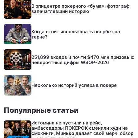
В эпицентре покерного «бума»: фотограф,
запечатлевший историю
Когда стоит использовать овербет на
терне?
251,899 входов и почти $470 млн призовых:
невероятные цифры WSOP-2026
Несколько историй успеха в покере
Популярные статьи
Истомина не пустили на рейс,
амбассадоры ПОКЕРОК сменили худи на
смокинги, Минько делает свой мерч: обзор