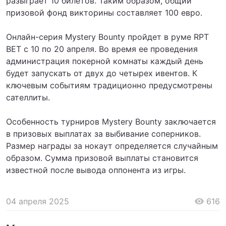
разыграет 10 билетов. Таким образом, общий
призовой фонд викторины составляет 100 евро.
Онлайн-серия Mystery Bounty пройдет в руме RPT
BET с 10 по 20 апреля. Во время ее проведения
администрация покерной комнаты каждый день
будет запускать от двух до четырех ивентов. К
ключевым событиям традиционно предусмотрены
сателлиты.
Особенность турниров Mystery Bounty заключается
в призовых выплатах за выбивание соперников.
Размер награды за нокаут определяется случайным
образом. Сумма призовой выплаты становится
известной после вывода оппонента из игры.
04 апреля 2025
616