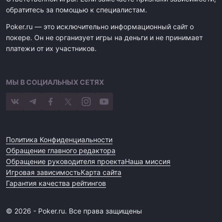
обратитесь за помощью к специалистам.
Poker.ru — это исключительно информационный сайт о
покере. Он не организует игры на деньги и не принимает
платежи от их участников.
МЫ В СОЦИАЛЬНЫХ СЕТЯХ
Политика Конфиденциальности
Обращение главного редактора
Обращение руководителя проекта
Наша миссия
Игровая зависимость
Карта сайта
Гарантия качества рейтингов
© 2026 - Poker.ru. Все права защищены