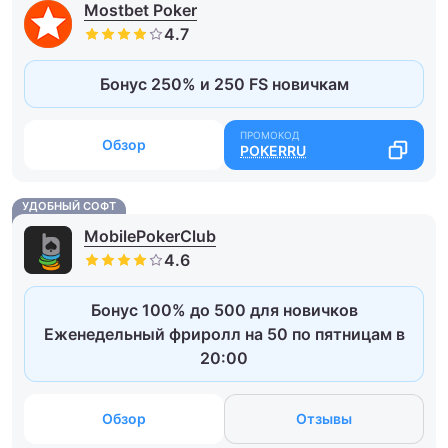
Mostbet Poker
Бонус 250% и 250 FS новичкам
Обзор
POKERRU
УДОБНЫЙ СОФТ
MobilePokerClub
Бонус 100% до 500 для новичков
Еженедельный фриролл на 50 по пятницам в
20:00
Обзор
Отзывы