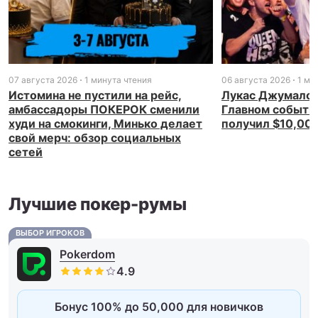
07 августа 2026
1 минута чтения
06 августа 2026
1 ми
Истомина не пустили на рейс,
Лукас Джумалон
амбассадоры ПОКЕРОК сменили
Главном событи
худи на смокинги, Минько делает
получил $10,00
свой мерч: обзор социальных
сетей
Лучшие покер-румы
ВЫБОР ИГРОКОВ
Pokerdom
Бонус 100% до 50,000 для новичков