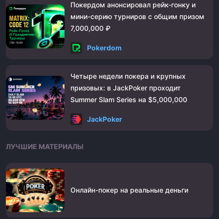
Покердом анонсировал рейк-гонку и
мини-серию турниров с общим призом
7,000,000 ₽
Pokerdom
Четыре недели покера и крупных
призовых: в JackPoker проходит
Summer Slam Series на $5,000,000
JackPoker
ЛУЧШИЕ МАТЕРИАЛЫ
Онлайн-покер на реальные деньги