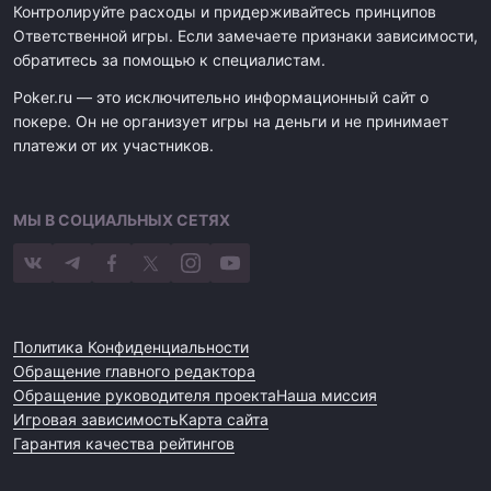
Контролируйте расходы и придерживайтесь принципов
Ответственной игры. Если замечаете признаки зависимости,
обратитесь за помощью к специалистам.
Poker.ru — это исключительно информационный сайт о
покере. Он не организует игры на деньги и не принимает
платежи от их участников.
МЫ В СОЦИАЛЬНЫХ СЕТЯХ
Политика Конфиденциальности
Обращение главного редактора
Обращение руководителя проекта
Наша миссия
Игровая зависимость
Карта сайта
Гарантия качества рейтингов