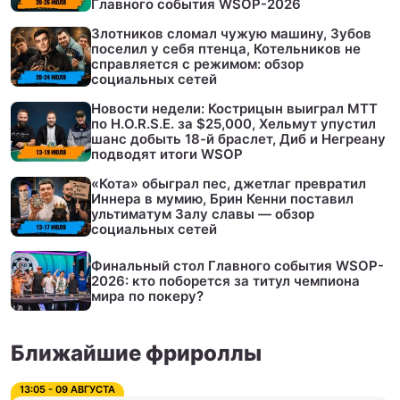
Главного события WSOP-2026
Злотников сломал чужую машину, Зубов
поселил у себя птенца, Котельников не
справляется с режимом: обзор
социальных сетей
Новости недели: Кострицын выиграл МТТ
по H.O.R.S.E. за $25,000, Хельмут упустил
шанс добыть 18-й браслет, Диб и Негреану
подводят итоги WSOP
«Кота» обыграл пес, джетлаг превратил
Иннера в мумию, Брин Кенни поставил
ультиматум Залу славы — обзор
социальных сетей
Финальный стол Главного события WSOP-
2026: кто поборется за титул чемпиона
мира по покеру?
Ближайшие фрироллы
13:05 - 09 АВГУСТА