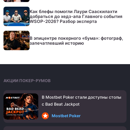
Как блефы помогли Лаури Сааскилахти
добраться до хедз-апа Главного события
WSOP-2026? Разбор эксперта
В эпицентре покерного «бума»: фотограф,
запечатлевший историю
АКЦИИ ПОКЕР-РУМОВ
В Mostbet Poker стали доступны столы
с Bad Beat Jackpot
Mostbet Poker