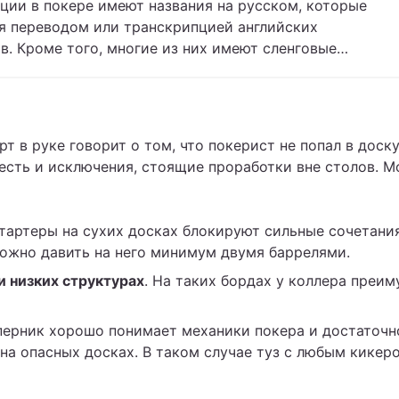
ции в покере имеют названия на русском, которые
я переводом или транскрипцией английских
в. Кроме того, многие из них имеют сленговые
я, которые могут…
т в руке говорит о том, что покерист не попал в доску
есть и исключения, стоящие проработки вне столов. 
стартеры на сухих досках блокируют сильные сочетани
ожно давить на него минимум двумя баррелями.
и низких структурах
. На таких бордах у коллера преи
оперник хорошо понимает механики покера и достаточн
 на опасных досках. В таком случае туз с любым кикер