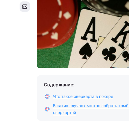
Содержание:
Что такое оверкарта в покере
В каких случаях можно собрать комб
оверкартой