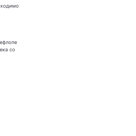
обходимо
ефлопе
ека со