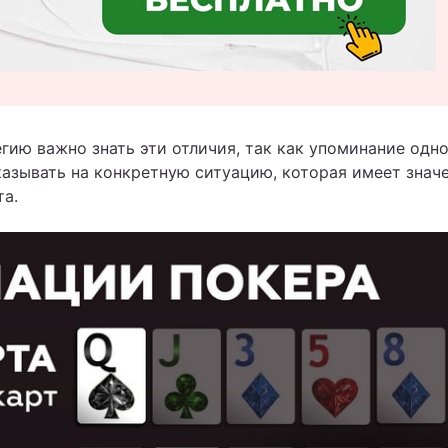
гию важно знать эти отличия, так как упоминание одно
казывать на конкретную ситуацию, которая имеет знач
та.