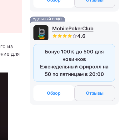
УДОБНЫЙ СОФТ
MobilePokerClub
го из
Бонус 100% до 500 для
ение для
новичков
Еженедельный фриролл на
50 по пятницам в 20:00
Обзор
Отзывы