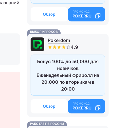
названий
Обзор
POKERRU
ВЫБОР ИГРОКОВ
Pokerdom
Бонус 100% до 50,000 для
новичков
Еженедельный фриролл на
20,000 по вторникам в
20:00
Обзор
POKERRU
РАБОТАЕТ В РОССИИ