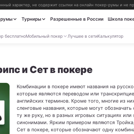
 румы
Турниры
Разрешенные в России
Школа пок
ер бесплатно
Мобильный покер
Лучшее в сети
Калькулятор
ипс и Сет в покере
Комбинации в покере имеют названия на русско
которые являются переводом или транскрипци
английских терминов. Кроме того, многие из н
сленговые названия, которые могут обозначать 
ту же руку, но в разных игровых ситуациях или 
синонимами. Ярким примером являются Тройка,
Сет в покере, которые обозначают одну комби