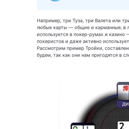
Например, три Туза, три Валета или т
любые карты — общие и карманные, в л
используется в покер-румах и казино 
покеристов и даже активно используе
Рассмотрим пример Тройки, составлен
будем, так как они нам пригодятся в 