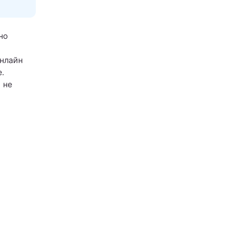
но
онлайн
.
 не