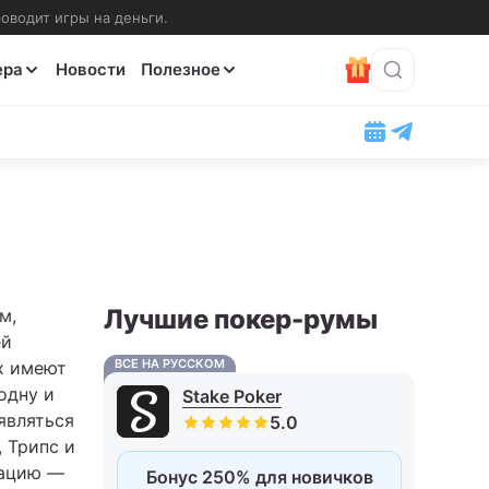
ера
Новости
Полезное
Лучшие покер-румы
м,
ей
ВСЕ НА РУССКОМ
их имеют
одну и
Stake Poker
являться
 Трипс и
нацию —
Бонус 250% для новичков