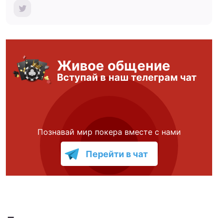
Живое общение
Вступай в наш телеграм чат
Познавай мир покера вместе с нами
Перейти в чат