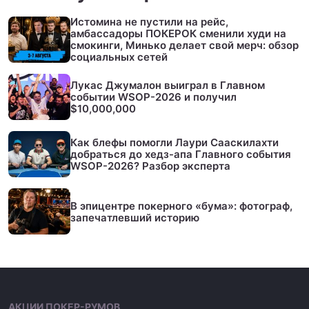
Истомина не пустили на рейс,
амбассадоры ПОКЕРОК сменили худи на
смокинги, Минько делает свой мерч: обзор
социальных сетей
Лукас Джумалон выиграл в Главном
событии WSOP-2026 и получил
$10,000,000
Как блефы помогли Лаури Сааскилахти
добраться до хедз-апа Главного события
WSOP-2026? Разбор эксперта
В эпицентре покерного «бума»: фотограф,
запечатлевший историю
АКЦИИ ПОКЕР-РУМОВ