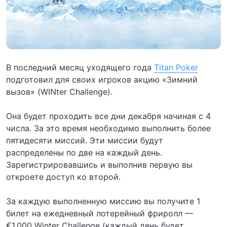
В последний месяц уходящего года
Titan Poker
подготовил для своих игроков акцию «Зимний
вызов» (WINter Challenge).
Она будет проходить все дни декабря начиная с 4
числа. За это время необходимо выполнить более
пятидесяти миссий. Эти миссии будут
распределены по две на каждый день.
Зарегистрировавшись и выполнив первую вы
откроете доступ ко второй.
За каждую выполненную миссию вы получите 1
билет на ежедневный лотерейный фриролл —
€1,000 Winter Challenge (каждый день будет