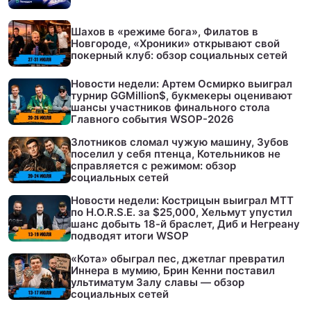
Шахов в «режиме бога», Филатов в
Новгороде, «Хроники» открывают свой
покерный клуб: обзор социальных сетей
Новости недели: Артем Осмирко выиграл
турнир GGMillion$, букмекеры оценивают
шансы участников финального стола
Главного события WSOP-2026
Злотников сломал чужую машину, Зубов
поселил у себя птенца, Котельников не
справляется с режимом: обзор
социальных сетей
Новости недели: Кострицын выиграл МТТ
по H.O.R.S.E. за $25,000, Хельмут упустил
шанс добыть 18-й браслет, Диб и Негреану
подводят итоги WSOP
«Кота» обыграл пес, джетлаг превратил
Иннера в мумию, Брин Кенни поставил
ультиматум Залу славы — обзор
социальных сетей