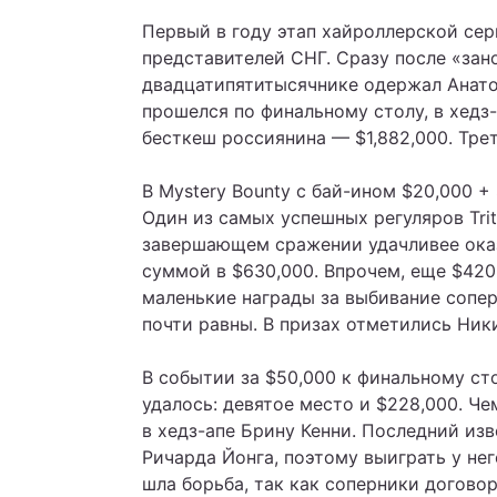
Первый в году этап хайроллерской сер
представителей СНГ. Сразу после «зан
двадцатипятитысячнике одержал Анато
прошелся по финальному столу, в хедз
бесткеш россиянина — $1,882,000. Тре
В Mystery Bounty с бай-ином $20,000 
Один из самых успешных регуляров Tri
завершающем сражении удачливее оказ
суммой в $630,000. Впрочем, еще $420
маленькие награды за выбивание сопер
почти равны. В призах отметились Ники
В событии за $50,000 к финальному ст
удалось: девятое место и $228,000. Ч
в хедз-апе Брину Кенни. Последний из
Ричарда Йонга, поэтому выиграть у не
шла борьба, так как соперники догово