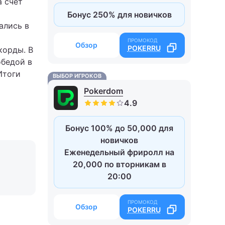
а счет
Бонус 250% для новичков
ались в
Обзор
POKERRU
корды. В
обедой в
Итоги
ВЫБОР ИГРОКОВ
Pokerdom
Бонус 100% до 50,000 для
новичков
Еженедельный фриролл на
20,000 по вторникам в
20:00
Обзор
POKERRU