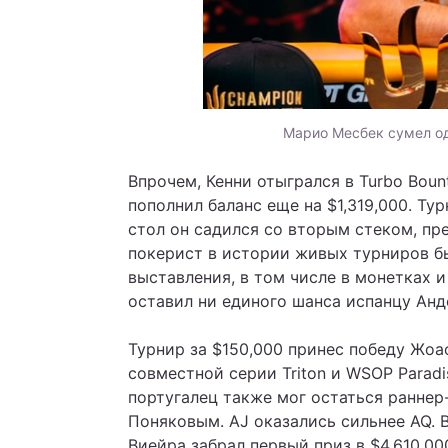
Марио Месбек сумел одо
Впрочем, Кенни отыгрался в Turbo Boun
пополнил баланс еще на $1,319,000. Т
стол он садился со вторым стеком, п
покерист в истории живых турниров бы
выставления, в том числе в монетках и
оставил ни единого шанса испанцу Анд
Турнир за $150,000 принес победу Жоа
совместной серии Triton и WSOP Paradi
португалец также мог остаться раннер-
Поняковым. AJ оказались сильнее AQ. 
Виейра забрал первый приз в $4,610,0