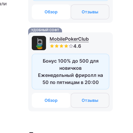
али
Обзор
Отзывы
УДОБНЫЙ СОФТ
MobilePokerClub
Бонус 100% до 500 для
новичков
Еженедельный фриролл на
50 по пятницам в 20:00
Обзор
Отзывы