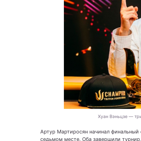
Хуан Вэньцзе — три
Артур Мартиросян начинал финальный с
седьмом месте. Оба завершили турнир,