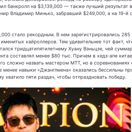
ил банкролл на $3,139,000 — также лучший результат 
рнир Владимир Минько, забравший $249,000, а на 19-й 
0,000 стало рекордным. В нем зарегистрировались 285
 именитых хайроллеров. Тем удивительнее тот факт, чт
стался тридцатипятилетнему Хуану Вэньцзе, чей сумма
нта составлял менее $80 тыс. Причем в хедз-апе кита
го сложно назвать мастером МТТ, но в соревнованиях 
 не менее навыки «Джанглмена» оказались бессильны пр
у хватило пяти раздач, чтобы отпраздновать победу.