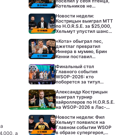
поселил у себя птенца,
Котельников не
справляется с режимом:
Новости недели:
обзор социальных сетей
Кострицын выиграл МТТ
по H.O.R.S.E. за $25,000,
Хельмут упустил шанс
добыть 18-й браслет,
«Кота» обыграл пес,
Диб и Негреану
джетлаг превратил
подводят итоги WSOP
Иннера в мумию, Брин
Кенни поставил
ультиматум Залу славы
Финальный стол
— обзор социальных
Главного события
сетей
WSOP-2026: кто
поборется за титул
чемпиона мира по
Александр Кострицын
покеру?
выиграл турнир
хайроллеров по H.O.R.S.E.
на WSOP-2026 в Лас-
Вегасе
Новости недели: Фил
Хельмут появился на
на
Главном событии WSOP
в образе супергероя,
,000, а