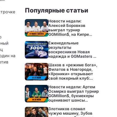
в
Популярные статьи
строчке
Новости недели:
Алексей Боровков
выиграл турнир
GGMillion$, на Кипре
о
проходит серия Merit
рный
Еженедельные
Poker NOIR
результаты
ец
воскресников Новая
один на
надежда и GGMasters —
на Poker.ru!
отив
Шахов в «режиме бога»,
Филатов в Новгороде,
«Хроники» открывают
свой покерный клуб:
обзор социальных сетей
Новости недели: Артем
Осмирко выиграл турнир
GGMillion$, букмекеры
оценивают шансы
участников финального
Злотников сломал
стола Главного события
чужую машину, Зубов
WSOP-2026