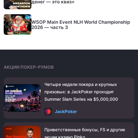
денег — это квиз»
WSOP Main Event NLH World Championship
2026 — часть 3
АКЦИИ ПОКЕР-РУМОВ
Четыре недели покера и крупных
призовых: в JackPoker проходит
Summer Slam Series на $5,000,000
JackPoker
Приветственные бонусы, FS и другие
акции казино Pinko