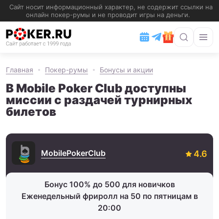
Главная
Покер-румы
Бонусы и акции
В Mobile Poker Club доступны
миссии с раздачей турнирных
билетов
MobilePokerClub
Бонус 100% до 500 для новичков
Еженедельный фриролл на 50 по пятницам в
20:00