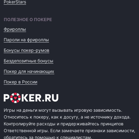
PokerStars
ПОЛЕЗНОЕ О ПОКЕРЕ
Фрироллы
Пароли на фрироллы
Бонусы покер-румов
Бездепозитные бонусы
Покер для начинающих
Покер в России
Игры на деньги могут вызывать игровую зависимость.
Относитесь к покеру, как к досугу, а не источнику дохода.
Контролируйте расходы и придерживайтесь принципов
Ответственной игры. Если замечаете признаки зависимости,
обратитесь за помощью к специалистам.