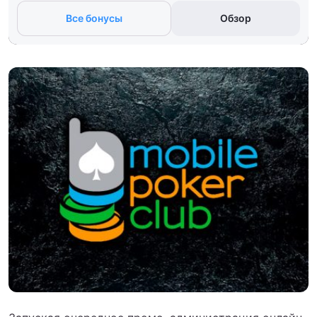
Все бонусы
Обзор