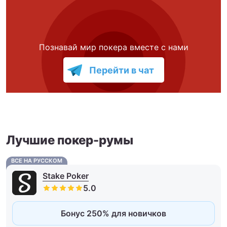
Познавай мир покера вместе с нами
Перейти в чат
Лучшие покер-румы
ВСЕ НА РУССКОМ
Stake Poker
Бонус 250% для новичков