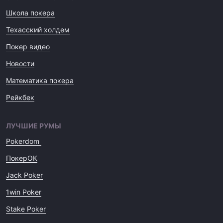
Школа покера
Техасский холдем
Покер видео
Новости
Математика покера
Рейкбек
ЛУЧШИЕ РУМЫ
Pokerdom
ПокерОК
Jack Poker
1win Poker
Stake Poker