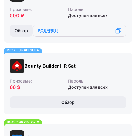
Призовые:
Пароль:
500 ₽
Доступен для всех
Обзор
POKERRU
15:27 - 06 АВГУСТА
Bounty Builder HR Sat
Призовые:
Пароль:
66 $
Доступен для всех
Обзор
15:30 - 06 АВГУСТА