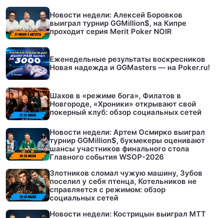
Новости недели: Алексей Боровков
выиграл турнир GGMillion$, на Кипре
проходит серия Merit Poker NOIR
Еженедельные результаты воскресников
Новая надежда и GGMasters — на Poker.ru!
Шахов в «режиме бога», Филатов в
Новгороде, «Хроники» открывают свой
покерный клуб: обзор социальных сетей
Новости недели: Артем Осмирко выиграл
турнир GGMillion$, букмекеры оценивают
шансы участников финального стола
Главного события WSOP-2026
Злотников сломал чужую машину, Зубов
поселил у себя птенца, Котельников не
справляется с режимом: обзор
социальных сетей
Новости недели: Кострицын выиграл МТТ