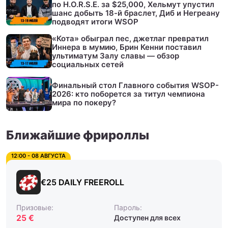
по H.O.R.S.E. за $25,000, Хельмут упустил
шанс добыть 18-й браслет, Диб и Негреану
подводят итоги WSOP
«Кота» обыграл пес, джетлаг превратил
Иннера в мумию, Брин Кенни поставил
ультиматум Залу славы — обзор
социальных сетей
Финальный стол Главного события WSOP-
2026: кто поборется за титул чемпиона
мира по покеру?
Ближайшие фрироллы
12:00 - 08 АВГУСТА
€25 DAILY FREEROLL
Призовые:
Пароль:
25 €
Доступен для всех