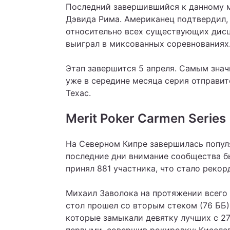
Последний завершившийся к данному м
Дэвида Рима. Американец подтвердил,
относительно всех существующих дисци
выиграл в миксованных соревнованиях.
Этап завершится 5 апреля. Самым знач
уже в середине месяца серия отправит
Техас.
Merit Poker Carmen Series
На Северном Кипре завершилась популя
последние дни внимание сообщества б
принял 881 участника, что стало рекор
Михаил Заволока на протяжении всего 
стол прошел со вторым стеком (76 ББ)
которые замыкали девятку лучших с 27