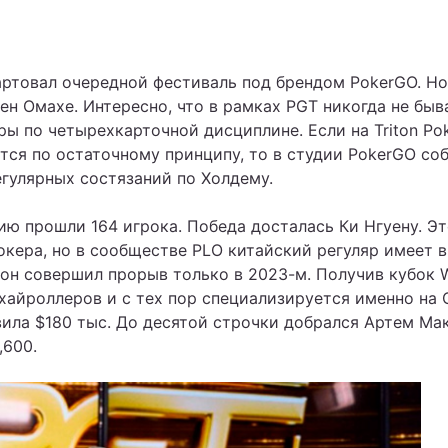
стартовал очередной фестиваль под брендом PokerGO. Н
н Омахе. Интересно, что в рамках PGT никогда не быв
ы по четырехкарточной дисциплине. Если на Triton Pok
тся по остаточному принципу, то в студии PokerGO со
егулярных состязаний по Холдему.
ию прошли 164 игрока. Победа досталась Ки Нгуену. Э
окера, но в сообществе PLO китайский регуляр имеет 
, он совершил прорыв только в 2023-м. Получив кубок 
 хайроллеров и с тех пор специализируется именно на 
вила $180 тыс. До десятой строчки добрался Артем Ма
,600.