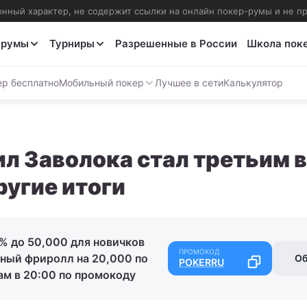
 румы
Турниры
Разрешенные в России
Школа пок
ер бесплатно
Мобильный покер
Лучшее в сети
Калькулятор
ил Заволока стал третьим 
ругие итоги
% до 50,000 для новичков
ный фриролл на 20,000 по
Об
POKERRU
ам в 20:00 по промокоду