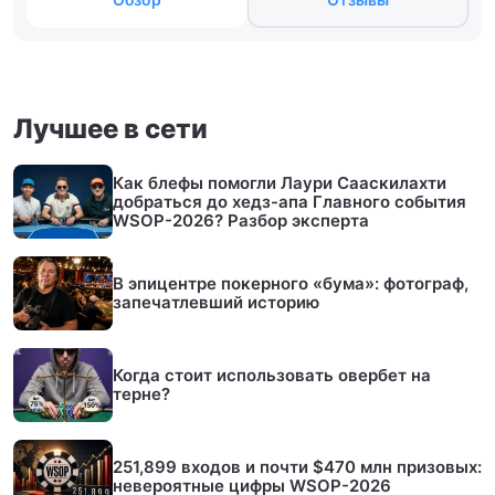
Лучшее в сети
Как блефы помогли Лаури Сааскилахти
добраться до хедз-апа Главного события
WSOP-2026? Разбор эксперта
В эпицентре покерного «бума»: фотограф,
запечатлевший историю
Когда стоит использовать овербет на
терне?
251,899 входов и почти $470 млн призовых:
невероятные цифры WSOP-2026