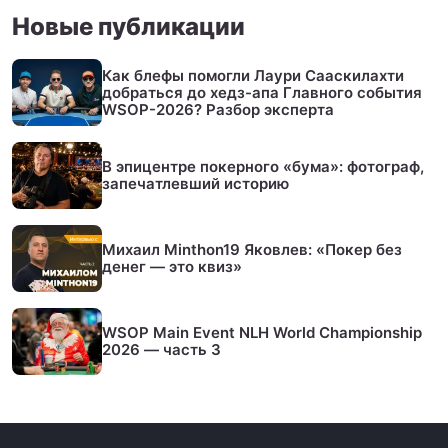
Новые публикации
Как блефы помогли Лаури Сааскилахти
добраться до хедз-апа Главного события
WSOP-2026? Разбор эксперта
В эпицентре покерного «бума»: фотограф,
запечатлевший историю
Михаил Minthon19 Яковлев: «Покер без
денег — это квиз»
WSOP Main Event NLH World Championship
2026 — часть 3