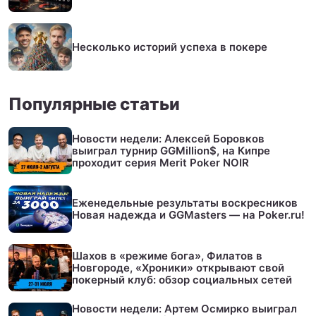
Несколько историй успеха в покере
Популярные статьи
Новости недели: Алексей Боровков
выиграл турнир GGMillion$, на Кипре
проходит серия Merit Poker NOIR
Еженедельные результаты воскресников
Новая надежда и GGMasters — на Poker.ru!
Шахов в «режиме бога», Филатов в
Новгороде, «Хроники» открывают свой
покерный клуб: обзор социальных сетей
Новости недели: Артем Осмирко выиграл