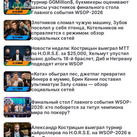
турнир GGMillion$, букмекеры оценивают
шансы участников финального стола
Главного события WSOP-2026
Злотников сломал чужую машину, Зубов
поселил у себя птенца, Котельников не
справляется с режимом: обзор
социальных сетей
Новости недели: Кострицын выиграл МТТ
по H.O.R.S.E. за $25,000, Хельмут упустил
шанс добыть 18-й браслет, Диб и Негреану
подводят итоги WSOP
«Кота» обыграл пес, джетлаг превратил
Иннера в мумию, Брин Кенни поставил
ультиматум Залу славы — обзор
социальных сетей
Финальный стол Главного события WSOP-
2026: кто поборется за титул чемпиона
мира по покеру?
Александр Кострицын выиграл турнир
хайроллеров по H.O.R.S.E. на WSOP-2026 в