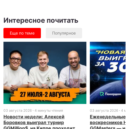
Интересное почитать
Еще по теме
Популярное
03 августа 2026
4 минуты чтения
03 августа 2026
4 ми
Новости недели: Алексей
Еженедельные р
Боровков выиграл турнир
воскресников Н
GGMillion$, на Кипре проходит
GGMasters — на 