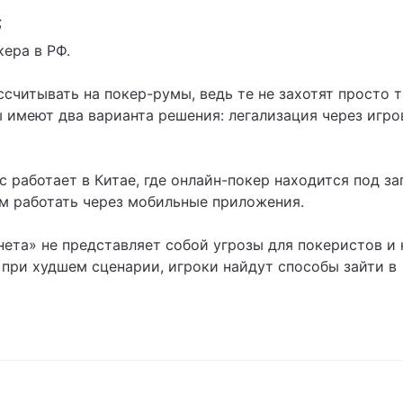
;
ера в РФ.
считывать на покер-румы, ведь те не захотят просто т
 имеют два варианта решения: легализация через игро
 работает в Китае, где онлайн-покер находится под за
м работать через мобильные приложения.
нета» не представляет собой угрозы для покеристов и 
 при худшем сценарии, игроки найдут способы зайти в