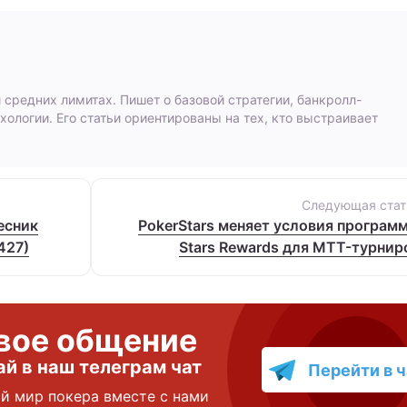
 средних лимитах. Пишет о базовой стратегии, банкролл-
ологии. Его статьи ориентированы на тех, кто выстраивает
Следующая стат
есник
PokerStars меняет условия програм
427)
Stars Rewards для MTT-турнир
вое общение
ай в наш телеграм чат
Перейти в ч
й мир покера вместе с нами