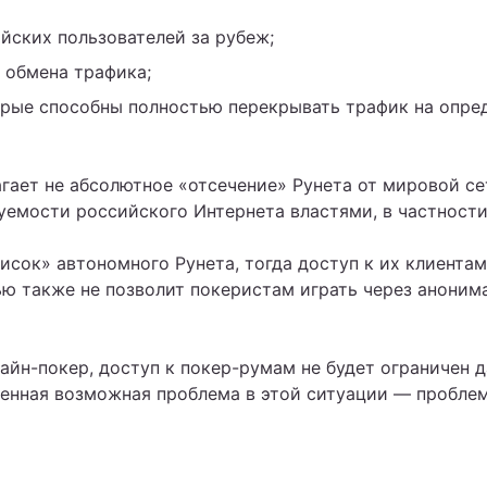
йских пользователей за рубеж;
 обмена трафика;
орые способны полностью перекрывать трафик на опре
гает не абсолютное «отсечение» Рунета от мировой се
уемости российского Интернета властями, в частности
исок» автономного Рунета, тогда доступ к их клиентам
ью также не позволит покеристам играть через аноним
айн-покер, доступ к покер-румам не будет ограничен 
венная возможная проблема в этой ситуации — пробле