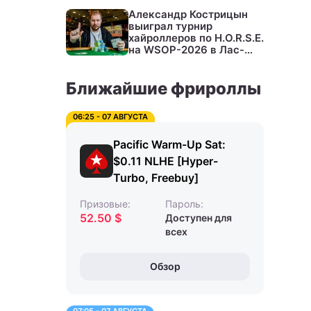
чемпиона мира по
Александр Кострицын
покеру?
выиграл турнир
хайроллеров по H.O.R.S.E.
на WSOP-2026 в Лас-
Вегасе
Ближайшие фрироллы
06:25 - 07 АВГУСТА
Pacific Warm-Up Sat:
$0.11 NLHE [Hyper-
Turbo, Freebuy]
Призовые:
Пароль:
52.50 $
Доступен для
всех
Обзор