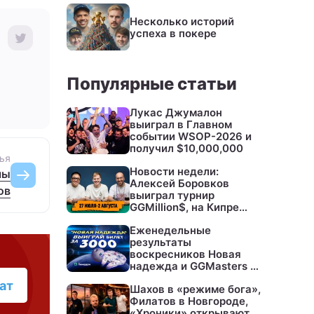
Несколько историй
успеха в покере
Популярные статьи
Лукас Джумалон
выиграл в Главном
событии WSOP-2026 и
получил $10,000,000
ья
Новости недели:
мы
Алексей Боровков
ов
выиграл турнир
GGMillion$, на Кипре
проходит серия Merit
Еженедельные
Poker NOIR
результаты
воскресников Новая
надежда и GGMasters —
на Poker.ru!
ат
Шахов в «режиме бога»,
Филатов в Новгороде,
«Хроники» открывают