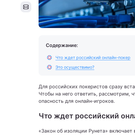
Содержание:
Что ждет российский онлайн-покер
Это осуществимо?
Для российских покеристов сразу вста
Чтобы на него ответить, рассмотрим, 
опасность для онлайн-игроков.
Что ждет российский онл
«Закон об изоляции Рунета» включает 