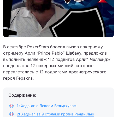
В сентябре PokerStars бросил вызов покерному
стримеру Арли “Prince Pablo” Шабану, предложив
выполнить челлендж “12 подвигов Арли”. Челлендж
предполагал 12 покерных миссий, которые
переплетались с 12 подвигами древнегреческого
героя Геракла.
Содержание:
1) Хедз-ап с Лексом Вельдхусом
2) Хедз-ап за 9 столами против Ренди Лью