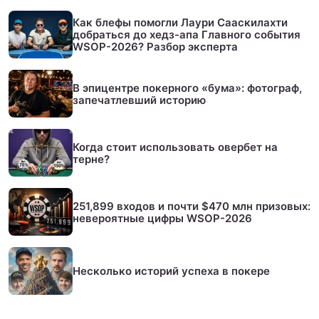
Как блефы помогли Лаури Сааскилахти
добраться до хедз-апа Главного события
WSOP-2026? Разбор эксперта
В эпицентре покерного «бума»: фотограф,
запечатлевший историю
Когда стоит использовать овербет на
терне?
251,899 входов и почти $470 млн призовых:
невероятные цифры WSOP-2026
Несколько историй успеха в покере