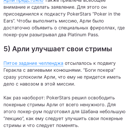
Арли предстояло
также привлечь всеобщее
внимание и сделать заявление. Для этого он
присоединился к подкасту PokerStars “Poker in the
Ears”. Чтобы выполнить миссию, Арли было
достаточно объявить о специальных фрироллах, где
покер-рум разыгрывал два Platinum Pass.
5) Арли улучшает свои стримы
Пятое задание челленджа
отсылалось к подвигу
Геракла с авгиевыми конюшнями. “Боги покера”
сразу успокоили Арли, что ему не придется иметь
дело с навозом в этой миссии.
Как раз наоборот: PokerStars решил освободить
покерные стримы Арли от всего ненужного. Для
этого покер-рум подготовил для Шабана небольшую
“лекцию”, как ему следует улучшить свои покерные
стримы и что следует поменять.