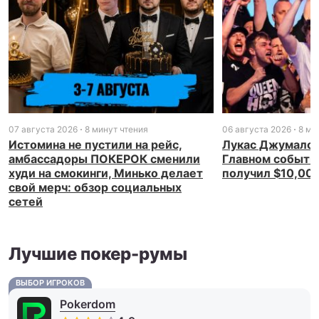
07 августа 2026
8 минут чтения
06 августа 2026
8 ми
Истомина не пустили на рейс,
Лукас Джумалон
амбассадоры ПОКЕРОК сменили
Главном событи
худи на смокинги, Минько делает
получил $10,00
свой мерч: обзор социальных
сетей
Лучшие покер-румы
ВЫБОР ИГРОКОВ
Pokerdom