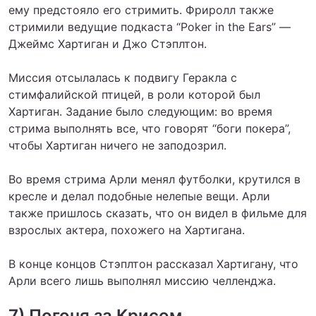
ему предстояло его стримить. Фриролл также
стримили ведущие подкаста “Poker in the Ears” —
Джеймс Хартиган и Джо Стэплтон.
Миссия отсылалась к подвигу Геракла с
стимфалийской птицей, в роли которой был
Хартиган. Задание было следующим: во время
стрима выполнять все, что говорят “боги покера”,
чтобы Хартиган ничего не заподозрил.
Во время стрима Арли менял футболки, крутился в
кресле и делал подобные нелепые вещи. Арли
также пришлось сказать, что он видел в фильме для
взрослых актера, похожего на Хартигана.
В конце концов Стэплтон рассказал Хартигану, что
Арли всего лишь выполнял миссию челленджа.
7) Погоня за Крисом