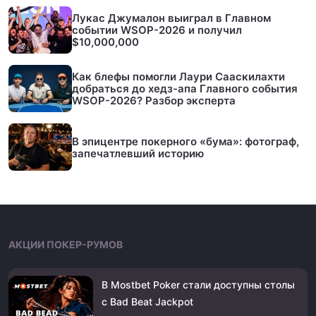
Лукас Джумалон выиграл в Главном
событии WSOP-2026 и получил
$10,000,000
Как блефы помогли Лаури Сааскилахти
добраться до хедз-апа Главного события
WSOP-2026? Разбор эксперта
В эпицентре покерного «бума»: фотограф,
запечатлевший историю
АКЦИИ ПОКЕР-РУМОВ
В Mostbet Poker стали доступны столы
с Bad Beat Jackpot