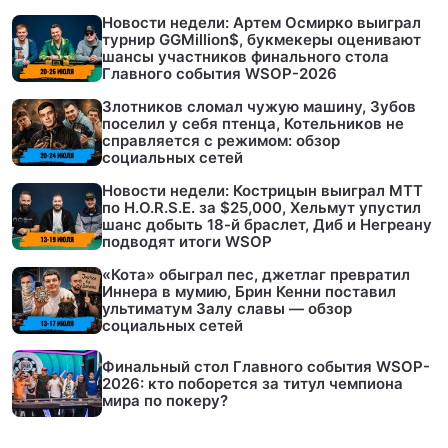
Новости недели: Артем Осмирко выиграл
турнир GGMillion$, букмекеры оценивают
шансы участников финального стола
Главного события WSOP-2026
Злотников сломал чужую машину, Зубов
поселил у себя птенца, Котельников не
справляется с режимом: обзор
социальных сетей
Новости недели: Кострицын выиграл МТТ
по H.O.R.S.E. за $25,000, Хельмут упустил
шанс добыть 18-й браслет, Диб и Негреану
подводят итоги WSOP
«Кота» обыграл пес, джетлаг превратил
Иннера в мумию, Брин Кенни поставил
ультиматум Залу славы — обзор
социальных сетей
Финальный стол Главного события WSOP-
2026: кто поборется за титул чемпиона
мира по покеру?