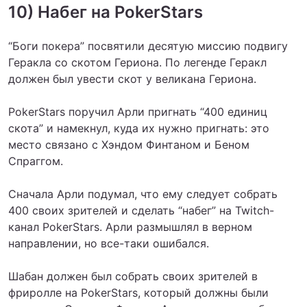
10) Набег на PokerStars
“Боги покера” посвятили десятую миссию подвигу
Геракла со скотом Гериона. По легенде Геракл
должен был увести скот у великана Гериона.
PokerStars поручил Арли пригнать “400 единиц
скота” и намекнул, куда их нужно пригнать: это
место связано с Хэндом Финтаном и Беном
Спраггом.
Сначала Арли подумал, что ему следует собрать
400 своих зрителей и сделать “набег” на Twitch-
канал PokerStars. Арли размышлял в верном
направлении, но все-таки ошибался.
Шабан должен был собрать своих зрителей в
фриролле на PokerStars, который должны были