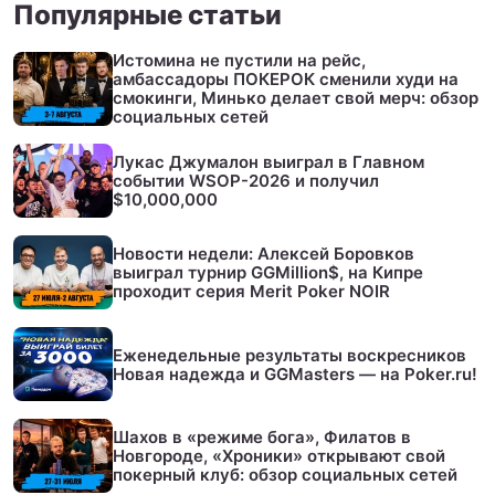
Популярные статьи
Истомина не пустили на рейс,
амбассадоры ПОКЕРОК сменили худи на
смокинги, Минько делает свой мерч: обзор
социальных сетей
Лукас Джумалон выиграл в Главном
событии WSOP-2026 и получил
$10,000,000
Новости недели: Алексей Боровков
выиграл турнир GGMillion$, на Кипре
проходит серия Merit Poker NOIR
Еженедельные результаты воскресников
Новая надежда и GGMasters — на Poker.ru!
Шахов в «режиме бога», Филатов в
Новгороде, «Хроники» открывают свой
покерный клуб: обзор социальных сетей