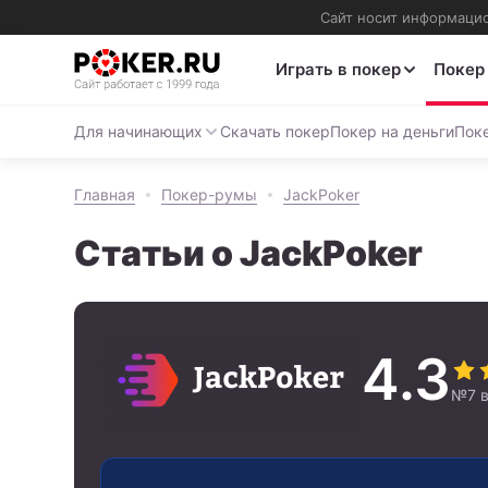
Играть в покер
Покер
Для начинающих
Скачать покер
Покер на деньги
Пок
Главная
Покер-румы
JackPoker
Статьи о JackPoker
4.3
№7 в