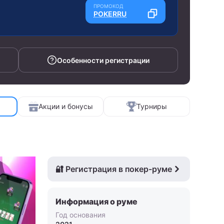
POKERRU
Особенности регистрации
Акции и бонусы
Турниры
🔐 Регистрация в покер-руме
Информация о руме
Год основания