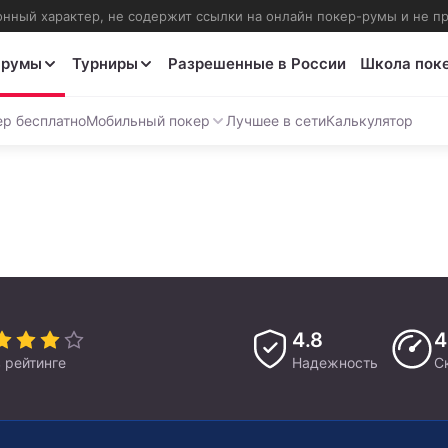
 румы
Турниры
Разрешенные в России
Школа пок
ер бесплатно
Мобильный покер
Лучшее в сети
Калькулятор
4.8
4
 рейтинге
Надежность
С