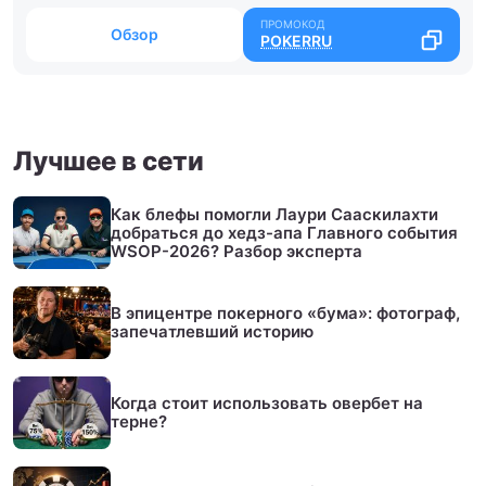
Обзор
POKERRU
Лучшее в сети
Как блефы помогли Лаури Сааскилахти
добраться до хедз-апа Главного события
WSOP-2026? Разбор эксперта
В эпицентре покерного «бума»: фотограф,
запечатлевший историю
Когда стоит использовать овербет на
терне?