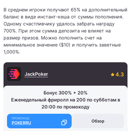
В среднем игроки получают 65% на дополнительный
баланс в виде инстант-кеша от суммы пополнения.
Одному счастливчику удалось забрать награду
700%. При этом сумма депозита не влияет на
размер призов. Можно пополнить счет на
минимальное значение ($10) и получить заветные
1,000%.
JackPoker
Бонус 300% + 20%
Еженедельный фриролл на 200 по субботам в
20:00 по промокоду
Обзор
POKERRU