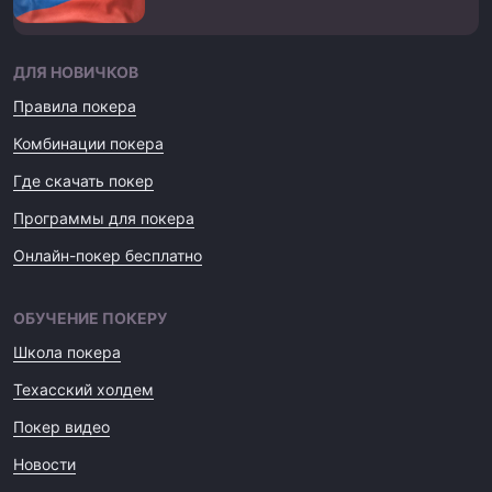
ДЛЯ НОВИЧКОВ
Правила покера
Комбинации покера
Где скачать покер
Программы для покера
Онлайн-покер бесплатно
ОБУЧЕНИЕ ПОКЕРУ
Школа покера
Техасский холдем
Покер видео
Новости