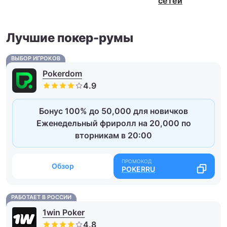
сетей
Лучшие покер-румы
ВЫБОР ИГРОКОВ
Pokerdom
Бонус 100% до 50,000 для новичков
Еженедельный фриролл на 20,000 по
вторникам в 20:00
Обзор
POKERRU
РАБОТАЕТ В РОССИИ
1win Poker