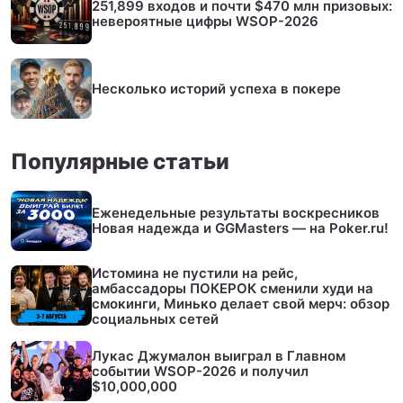
251,899 входов и почти $470 млн призовых:
невероятные цифры WSOP-2026
Несколько историй успеха в покере
Популярные статьи
Еженедельные результаты воскресников
Новая надежда и GGMasters — на Poker.ru!
Истомина не пустили на рейс,
амбассадоры ПОКЕРОК сменили худи на
смокинги, Минько делает свой мерч: обзор
социальных сетей
Лукас Джумалон выиграл в Главном
событии WSOP-2026 и получил
$10,000,000