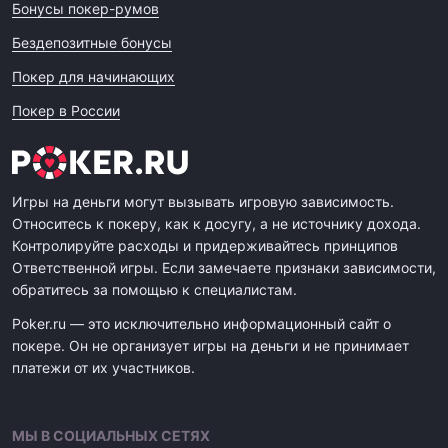
Бонусы покер-румов
Бездепозитные бонусы
Покер для начинающих
Покер в России
Игры на деньги могут вызывать игровую зависимость.
Относитесь к покеру, как к досугу, а не источнику дохода.
Контролируйте расходы и придерживайтесь принципов
Ответственной игры. Если замечаете признаки зависимости,
обратитесь за помощью к специалистам.
Poker.ru — это исключительно информационный сайт о
покере. Он не организует игры на деньги и не принимает
платежи от их участников.
МЫ В СОЦИАЛЬНЫХ СЕТЯХ