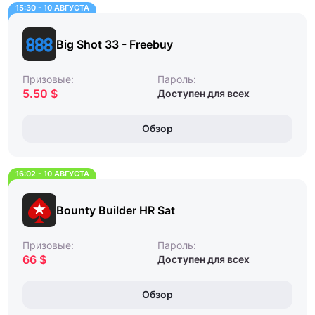
15:30 - 10 АВГУСТА
Big Shot 33 - Freebuy
Призовые:
Пароль:
5.50 $
Доступен для всех
Обзор
16:02 - 10 АВГУСТА
Bounty Builder HR Sat
Призовые:
Пароль:
66 $
Доступен для всех
Обзор