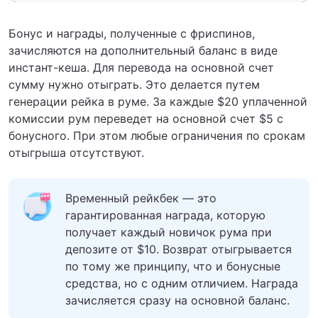
Бонус и награды, полученные с фриспинов,
зачисляются на дополнительный баланс в виде
инстант-кеша. Для перевода на основной счет
сумму нужно отыграть. Это делается путем
генерации рейка в руме. За каждые $20 уплаченной
комиссии рум переведет на основной счет $5 с
бонусного. При этом любые ограничения по срокам
отыгрыша отсутствуют.
Временный рейкбек — это
гарантированная награда, которую
получает каждый новичок рума при
депозите от $10. Возврат отыгрывается
по тому же принципу, что и бонусные
средства, но с одним отличием. Награда
зачисляется сразу на основной баланс.