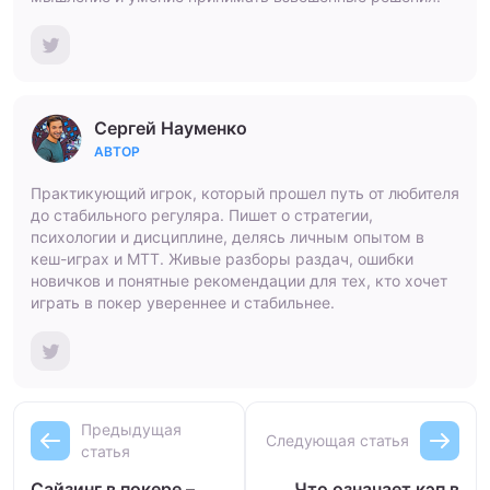
Сергей Науменко
АВТОР
Практикующий игрок, который прошел путь от любителя
до стабильного регуляра. Пишет о стратегии,
психологии и дисциплине, делясь личным опытом в
кеш-играх и МТТ. Живые разборы раздач, ошибки
новичков и понятные рекомендации для тех, кто хочет
играть в покер увереннее и стабильнее.
Предыдущая
Следующая статья
статья
Сайзинг в покере –
Что означает кэп в