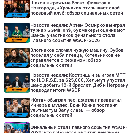
Шахов в «режиме бога», Филатов в
Новгороде, «Хроники» открывают свой
покерный клуб: обзор социальных сетей
Новости недели: Артем Осмирко выиграл
турнир GGMillion$, букмекеры оценивают
шансы участников финального стола
Главного события WSOP-2026
Злотников сломал чужую машину, Зубов
поселил у себя птенца, Котельников не
справляется с режимом: обзор
социальных сетей
Новости недели: Кострицын выиграл МТТ
по H.O.R.S.E. за $25,000, Хельмут упустил
шанс добыть 18-й браслет, Диб и Негреану
подводят итоги WSOP
«Кота» обыграл пес, джетлаг превратил
Иннера в мумию, Брин Кенни поставил
ультиматум Залу славы — обзор
социальных сетей
Финальный стол Главного события WSOP-
2026: кто поборется за титул чемпиона