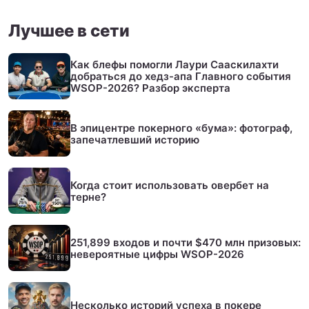
Лучшее в сети
Как блефы помогли Лаури Сааскилахти
добраться до хедз-апа Главного события
WSOP-2026? Разбор эксперта
В эпицентре покерного «бума»: фотограф,
запечатлевший историю
Когда стоит использовать овербет на
терне?
251,899 входов и почти $470 млн призовых:
невероятные цифры WSOP-2026
Несколько историй успеха в покере