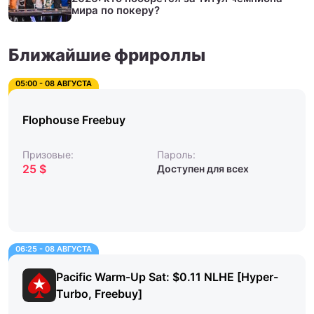
мира по покеру?
Ближайшие фрироллы
05:00 - 08 АВГУСТА
Flophouse Freebuy
Призовые:
Пароль:
25 $
Доступен для всех
06:25 - 08 АВГУСТА
Pacific Warm-Up Sat: $0.11 NLHE [Hyper-
Turbo, Freebuy]