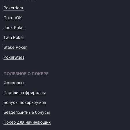
Pokerdom
ПокерОК
Jack Poker
1win Poker
Stake Poker
PokerStars
ПОЛЕЗНОЕ О ПОКЕРЕ
Фрироллы
Пароли на фрироллы
Бонусы покер-румов
Бездепозитные бонусы
Покер для начинающих