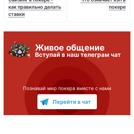
как правильно делать
покере
ставки
Живое общение
Вступай в наш телеграм чат
Познавай мир покера вместе с нами
Перейти в чат