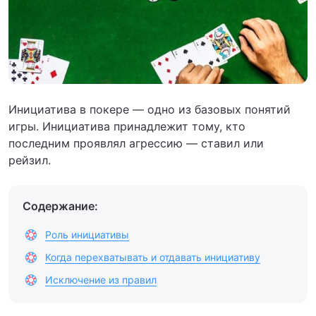
Инициатива в покере — одно из базовых понятий
игры. Инициатива принадлежит тому, кто
последним проявлял агрессию — ставил или
рейзил.
Содержание:
Роль инициативы
Когда перехватывать и отдавать инициативу
Исключение из правил