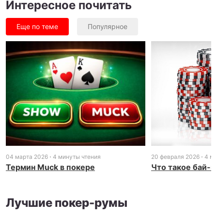
Интересное почитать
Еще по теме
Популярное
04 марта 2026
4 минуты чтения
20 февраля 2026
4 м
Термин Muck в покере
Что такое бай-и
Лучшие покер-румы