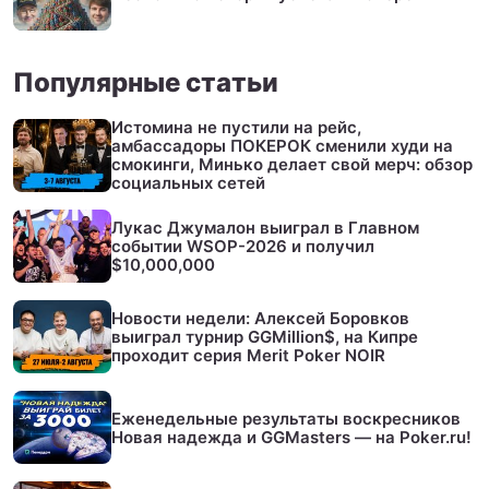
Популярные статьи
Истомина не пустили на рейс,
амбассадоры ПОКЕРОК сменили худи на
смокинги, Минько делает свой мерч: обзор
социальных сетей
Лукас Джумалон выиграл в Главном
событии WSOP-2026 и получил
$10,000,000
Новости недели: Алексей Боровков
выиграл турнир GGMillion$, на Кипре
проходит серия Merit Poker NOIR
Еженедельные результаты воскресников
Новая надежда и GGMasters — на Poker.ru!