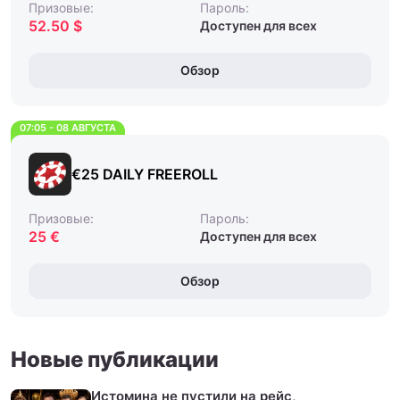
Призовые:
Пароль:
52.50 $
Доступен для всех
Обзор
07:05 - 08 АВГУСТА
€25 DAILY FREEROLL
Призовые:
Пароль:
25 €
Доступен для всех
Обзор
Новые публикации
Истомина не пустили на рейс,