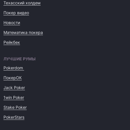
Техасский холдем
Покер видео
Новости
Математика покера
Рейкбек
ЛУЧШИЕ РУМЫ
Pokerdom
ПокерОК
Jack Poker
1win Poker
Stake Poker
PokerStars