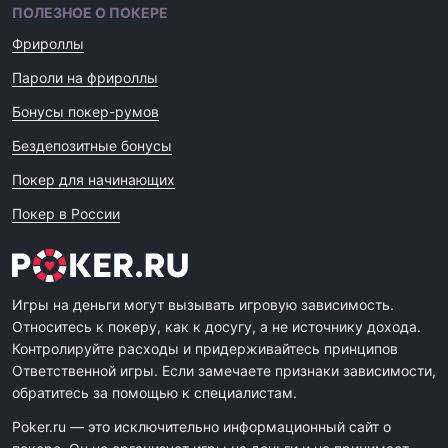
ПОЛЕЗНОЕ О ПОКЕРЕ
Фрироллы
Пароли на фрироллы
Бонусы покер-румов
Бездепозитные бонусы
Покер для начинающих
Покер в России
Игры на деньги могут вызывать игровую зависимость.
Относитесь к покеру, как к досугу, а не источнику дохода.
Контролируйте расходы и придерживайтесь принципов
Ответственной игры. Если замечаете признаки зависимости,
обратитесь за помощью к специалистам.
Poker.ru — это исключительно информационный сайт о