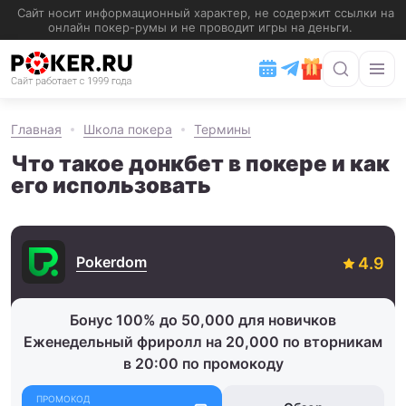
Главная
Школа покера
Термины
Что такое донкбет в покере и как
его использовать
Pokerdom
Бонус 100% до 50,000 для новичков
Еженедельный фриролл на 20,000 по вторникам
в 20:00 по промокоду