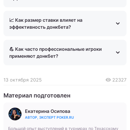
📈 Как размер ставки влияет на
эффективность донкбета?
💪 Как часто профессиональные игроки
применяют донкбет?
13 октября 2025
22327
Материал подготовлен
Екатерина Осипова
АВТОР, ЭКСПЕРТ POKER.RU
Большой опыт выступлений в турнирах по Техасскому