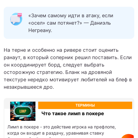
«Зачем самому идти в атаку, если
«осел» сам потянет?» — Даниэль
Негреану.
На терне и особенно на ривере стоит оценить
ранаут, в который соперник решил поставить. Если
он координирует борд, следует выбрать
осторожную стратегию. Бланк на дровяной
текстуре нередко мотивирует любителей на блеф в
незакрывшееся дро.
ТЕРМИНЫ
Что такое лимп в покере
Лимп в покере - это действие игрока на префлопе,
когда он входит в раздачу, уравнивая ставку