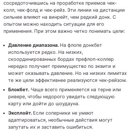
сосредоточившись на проработке приемов чек-
колл, чек-фолд и чек-рейз. Эти линии на дистанции
сильнее влияют на винрейт, чем редкий донк. С
опытом можно находить ситуации для его
применения. При этом важно четко понимать цели:
Давление диапазона.
На флопе донкбет
используется редко. На низких,
скоординированных бордах префлоп-коллер
нередко получает преимущество по эквити и
может оказывать давление. Но на низких лимитах
те же цели эффективнее реализуются чек-рейзом.
Блокбет.
Чаще всего применяется на терне или
ривере, чтобы недорого увидеть следующую
карту или дойти до шоудауна.
Эксплойт.
Если соперники не умеют
адаптироваться, необычные действия могут
запутать их и заставить ошибиться.