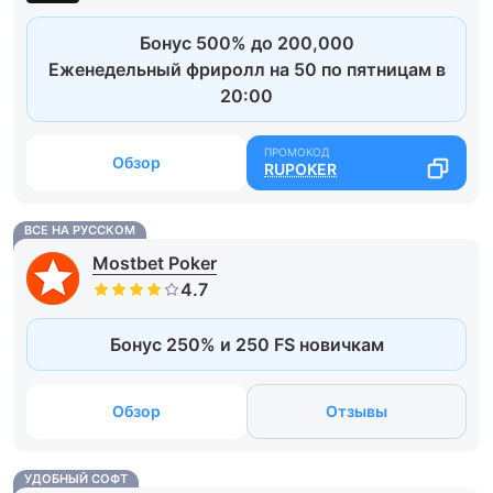
Бонус 500% до 200,000
Еженедельный фриролл на 50 по пятницам в
20:00
Обзор
RUPOKER
ВСЕ НА РУССКОМ
Mostbet Poker
Бонус 250% и 250 FS новичкам
Обзор
Отзывы
УДОБНЫЙ СОФТ