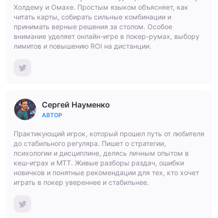
Холдему и Омахе. Простым языком объясняет, как
читать карты, собирать сильные комбинации и
принимать верные решения за столом. Особое
внимание уделяет онлайн-игре в покер-румах, выбору
лимитов и повышению ROI на дистанции.
Сергей Науменко
АВТОР
Практикующий игрок, который прошел путь от любителя
до стабильного регуляра. Пишет о стратегии,
психологии и дисциплине, делясь личным опытом в
кеш-играх и МТТ. Живые разборы раздач, ошибки
новичков и понятные рекомендации для тех, кто хочет
играть в покер увереннее и стабильнее.