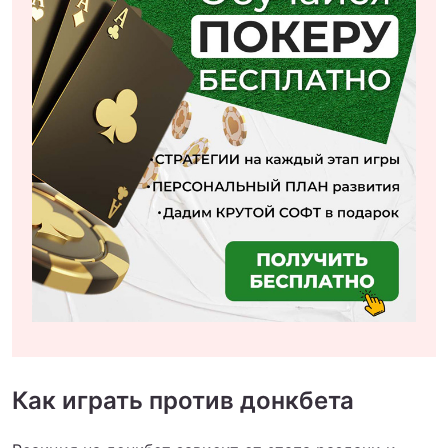
Как играть против донкбета