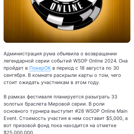
Администрация рума объявила о возвращении
легендарной серии событий WSOP Online 2024. Она
пройдет в
ПокерОК
в период с 18 августа по 30
сентября. В комнате раскрыли карты о том, чего
стоит ожидать участникам в этом году.
В рамках фестиваля планируется разыграть 33
золотых браслета Мировой серии. В роли
основного турнира выступит #28 WSOP Online Main
Event. Стоимость участия в нем составит $5,000, а
вот призовой фонд пока находится на отметке
$25,000,000.