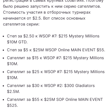
регистрации в самых крупных событиях. Поэтому
было решено запустить к ним серию сателлитов.
Стоимость участия в отборочных турнирах
начинается от $2.5. Вот список основных
сателлитов серии:
Степ за $2.50 к WSOP #7: $215 Mystery Millions
$10M GTD.
Степ за $5 к $25M WSOP Online MAIN EVENT $55.
Сателлит за $15 к WSOP #7: $215 Mystery Millions
$10M.
Сателлит за $25 к WSOP #7: $215 Mystery Millions
$10M.
Сателлит за $30 к WSOP #2: $300 Gladiators
$2.5M.
Сателлит за $55 к $25M SOP Online MAIN EVENT
$525.