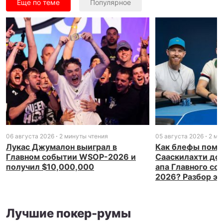
Еще по теме
Популярное
06 августа 2026
2 минуты чтения
05 августа 2026
2 ми
Лукас Джумалон выиграл в
Как блефы помо
Главном событии WSOP-2026 и
Сааскилахти доб
получил $10,000,000
апа Главного с
2026? Разбор э
Лучшие покер-румы