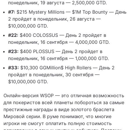
понедельник, 19 августа — 2,500,000 GTD.
#7:
$215 Mystery Millions — $1M Top Bounty — День
2 пройдет в понедельник, 26 августа —
$10,000,000 GTD.
#22:
$400 COLOSSUS — День 2 пройдет в
понедельник, 16 сентября — 4,000,000 GTD.
#23:
$400 PLOSSUS — День 2 пройдет в
понедельник, 16 сентября — 1,000,000 GTD.
#33:
$10,300 GGMillion$ High Rollers — День 2
пройдет в понедельник, 30 сентября —
$10,000,000 GTD.
Онлайн-версия WSOP — это отличная возможность
для покеристов всей планеты побороться за самые
престижные награды в виде золотого браслета
Мировой серии. В руме понимают, что многие
игроки не смогут оплатить полную стоимость