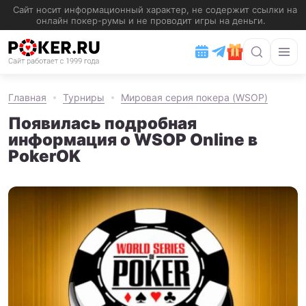
Главная
Турниры
Мировая серия покера (WSOP)
Появилась подробная
информация о WSOP Online в
PokerOK