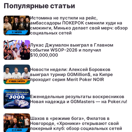
Популярные статьи
Истомина не пустили на рейс,
амбассадоры ПОКЕРОК сменили худи на
смокинги, Минько делает свой мерч: обзор
социальных сетей
Лукас Джумалон выиграл в Главном
событии WSOP-2026 и получил
$10,000,000
Новости недели: Алексей Боровков
выиграл турнир GGMillion$, на Кипре
проходит серия Merit Poker NOIR
Еженедельные результаты воскресников
Новая надежда и GGMasters — на Poker.ru!
Шахов в «режиме бога», Филатов в
Новгороде, «Хроники» открывают свой
покерный клуб: обзор социальных сетей