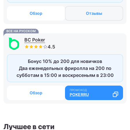
Обзор
Отзывы
ВСЕ НА РУССКОМ
BC Poker
Бонус 10% до 200 для новичков
Два еженедельных фриролла на 200 по
субботам в 15:00 и воскресеньям в 23:00
Обзор
POKERRU
Лучшее в сети