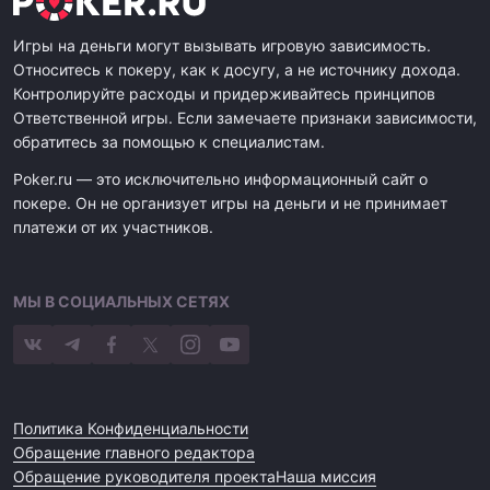
Игры на деньги могут вызывать игровую зависимость.
Относитесь к покеру, как к досугу, а не источнику дохода.
Контролируйте расходы и придерживайтесь принципов
Ответственной игры. Если замечаете признаки зависимости,
обратитесь за помощью к специалистам.
Poker.ru — это исключительно информационный сайт о
покере. Он не организует игры на деньги и не принимает
платежи от их участников.
МЫ В СОЦИАЛЬНЫХ СЕТЯХ
Политика Конфиденциальности
Обращение главного редактора
Обращение руководителя проекта
Наша миссия