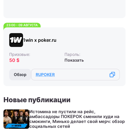
23:00 - 09 АВГУСТА
1win x poker.ru
Призовые:
Пароль:
50 $
Показать
Обзор
RUPOKER
Новые публикации
Истомина не пустили на рейс,
амбассадоры ПОКЕРОК сменили худи на
смокинги, Минько делает свой мерч: обзор
социальных сетей