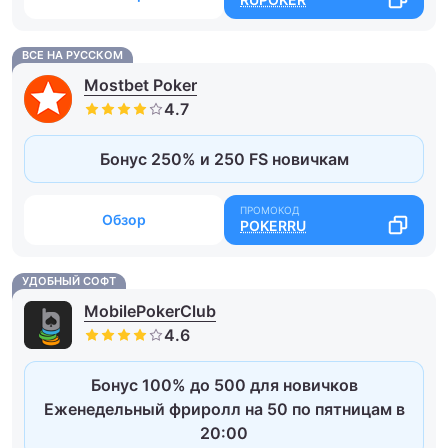
ВСЕ НА РУССКОМ
Mostbet Poker
Бонус 250% и 250 FS новичкам
Обзор
POKERRU
УДОБНЫЙ СОФТ
MobilePokerClub
Бонус 100% до 500 для новичков
Еженедельный фриролл на 50 по пятницам в
20:00