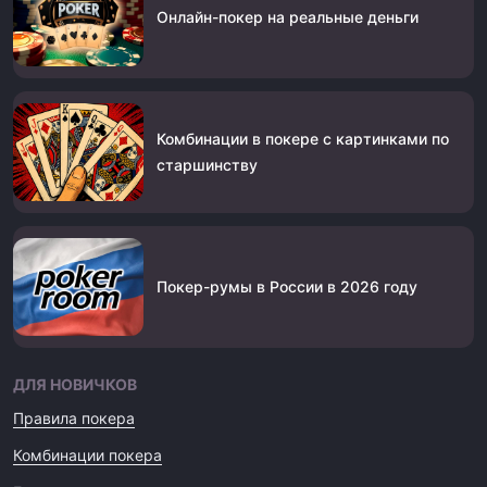
Онлайн-покер на реальные деньги
Комбинации в покере с картинками по
старшинству
Покер-румы в России в 2026 году
ДЛЯ НОВИЧКОВ
Правила покера
Комбинации покера