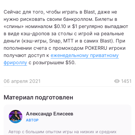
Сейчас для того, чтобы играть в Blast, даже не
нужно рисковать своим банкроллом. Билеты в
«спины» номиналом $0.10 и $1 регулярно выпадают
в виде кэш-дропов за столы с игрой на реальные
деньги (кэш-игры, Snap, МТТ и в самих Blast). При
пополнении счета с промокодом POKERRU игроки
получают доступ к
еженедельному приватному
фрироллу
с розыгрышем $50.
06 апреля 2021
1451
Материал подготовлен
Александр Елисеев
АВТОР
Автор с большим опытом игры на низких и средних