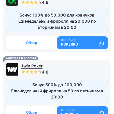
Бонус 100% до 50,000 для новичков
Еженедельный фриролл на 20,000 по
вторникам в 20:00
Обзор
POKERRU
РАБОТАЕТ В РОССИИ
1win Poker
Бонус 500% до 200,000
Еженедельный фриролл на 50 по пятницам в
20:00
Обзор
RUPOKER