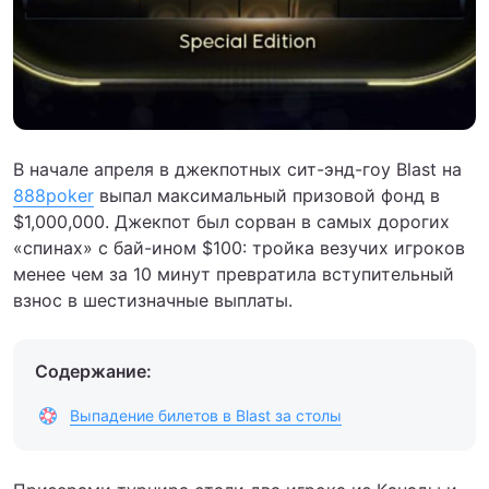
В начале апреля в джекпотных сит-энд-гоу Blast на
888poker
выпал максимальный призовой фонд в
$1,000,000. Джекпот был сорван в самых дорогих
«спинах» с бай-ином $100: тройка везучих игроков
менее чем за 10 минут превратила вступительный
взнос в шестизначные выплаты.
Содержание:
Выпадение билетов в Blast за столы