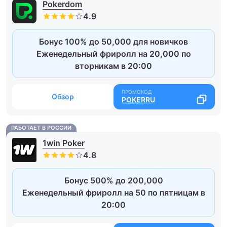
Pokerdom
Бонус 100% до 50,000 для новичков
Еженедельный фриролл на 20,000 по
вторникам в 20:00
Обзор
POKERRU
РАБОТАЕТ В РОССИИ
1win Poker
Бонус 500% до 200,000
Еженедельный фриролл на 50 по пятницам в
20:00