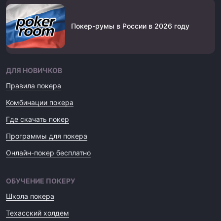
Покер-румы в России в 2026 году
ДЛЯ НОВИЧКОВ
Правила покера
Комбинации покера
Где скачать покер
Программы для покера
Онлайн-покер бесплатно
ОБУЧЕНИЕ ПОКЕРУ
Школа покера
Техасский холдем