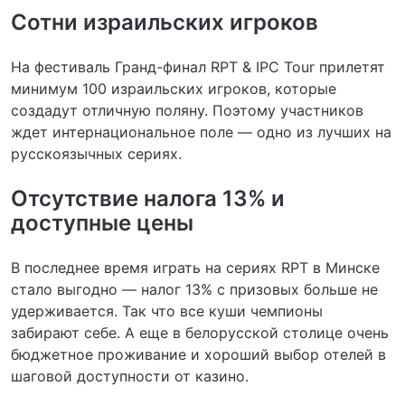
Сотни израильских игроков
На фестиваль Гранд-финал RPT & IPC Tour прилетят
минимум 100 израильских игроков, которые
создадут отличную поляну. Поэтому участников
ждет интернациональное поле — одно из лучших на
русскоязычных сериях.
Отсутствие налога 13% и
доступные цены
В последнее время играть на сериях RPT в Минске
стало выгодно — налог 13% с призовых больше не
удерживается. Так что все куши чемпионы
забирают себе. А еще в белорусской столице очень
бюджетное проживание и хороший выбор отелей в
шаговой доступности от казино.