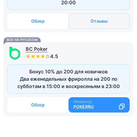
20:00
Обзор
Отзывы
ВСЕ НА РУССКОМ
BC Poker
Бонус 10% до 200 для новичков
Два еженедельных фриролла на 200 по
субботам в 15:00 и воскресеньям в 23:00
Обзор
POKERRU