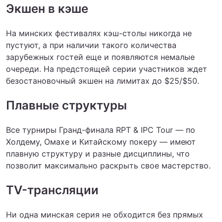
Экшен в кэше
На минских фестивалях кэш-столы никогда не
пустуют, а при наличии такого количества
зарубежных гостей еще и появляются немалые
очереди. На предстоящей серии участников ждет
безостановочный экшен на лимитах до $25/$50.
Плавные структуры
Все турниры Гранд-финала RPT & IPC Tour — по
Холдему, Омахе и Китайскому покеру — имеют
плавную структуру и разные дисциплины, что
позволит максимально раскрыть свое мастерство.
TV-трансляции
Ни одна минская серия не обходится без прямых