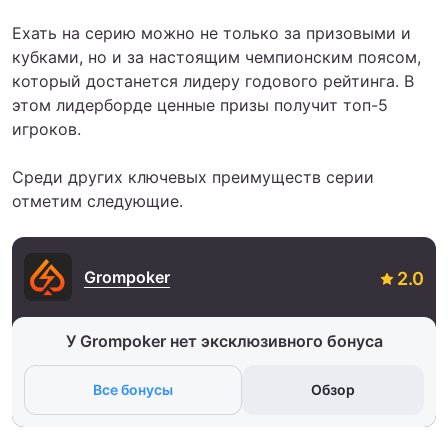
Ехать на серию можно не только за призовыми и
кубками, но и за настоящим чемпионским поясом,
который достанется лидеру годового рейтинга. В
этом лидерборде ценные призы получит топ-5
игроков.
Среди других ключевых преимуществ серии
отметим следующие.
Grompoker
У Grompoker нет эксклюзивного бонуса
Все бонусы
Обзор