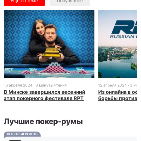
Еще по теме
Популярное
16 апреля 2024
3 минуты чтения
12 апреля 2024
3 мин
В Минске завершился весенний
Из онлайна в оф
этап покерного фестиваля RPT
борьбы против 
Лучшие покер-румы
ВЫБОР ИГРОКОВ