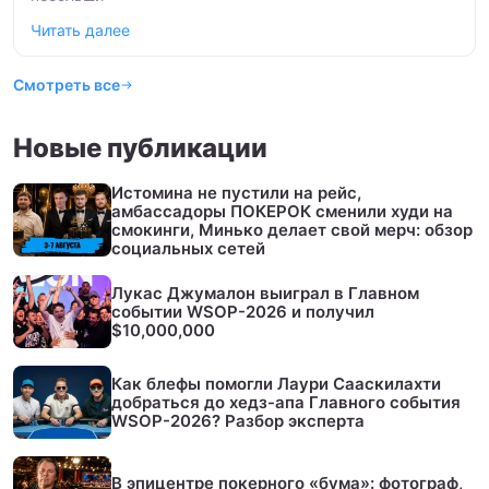
Читать далее
Смотреть все
Новые публикации
Истомина не пустили на рейс,
амбассадоры ПОКЕРОК сменили худи на
смокинги, Минько делает свой мерч: обзор
социальных сетей
Лукас Джумалон выиграл в Главном
событии WSOP-2026 и получил
$10,000,000
Как блефы помогли Лаури Сааскилахти
добраться до хедз-апа Главного события
WSOP-2026? Разбор эксперта
В эпицентре покерного «бума»: фотограф,