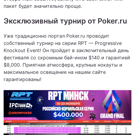
пакет будет значительно проще.
Эксклюзивный турнир от Poker.ru
Уже традиционно портал Poker.ru проводит
собственный турнир на серии RPT — Progressive
Knockout Event! Он пройдет в заключительный день
фестиваля со скромным бай-ином $140 и гарантией
$8,000. Приятная атмосфера, крупные нокауты и
максимальное освещение на нашем сайте
гарантированы!