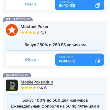
Обзор
RUPOKER
ВСЕ НА РУССКОМ
Mostbet Poker
Бонус 250% и 250 FS новичкам
Обзор
POKERRU
УДОБНЫЙ СОФТ
MobilePokerClub
Бонус 100% до 500 для новичков
Еженедельный фриролл на 50 по пятницам в