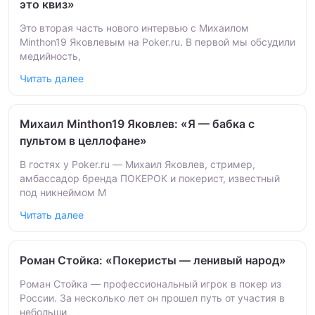
это квиз»
Это вторая часть нового интервью с Михаилом
Minthon19 Яковлевым на Poker.ru. В первой мы обсудили
медийность,
Читать далее
Михаил Minthon19 Яковлев: «Я — бабка с
пультом в целлофане»
В гостях у Poker.ru — Михаил Яковлев, стример,
амбассадор бренда ПОКЕРОК и покерист, известный
под никнеймом M
Читать далее
Роман Стойка: «Покеристы — ленивый народ»
Роман Стойка — профессиональный игрок в покер из
России. За несколько лет он прошел путь от участия в
небольши