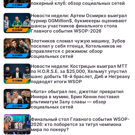
покерный клуб: обзор социальных сетей
Новости недели: Артем Осмирко выиграл
турнир GGMillion$, букмекеры оценивают
шансы участников финального стола
Главного события WSOP-2026
Злотников сломал чужую машину, Зубов
поселил у себя птенца, Котельников не
справляется с режимом: обзор
социальных сетей
Новости недели: Кострицын выиграл МТТ
по H.O.R.S.E. за $25,000, Хельмут упустил
шанс добыть 18-й браслет, Диб и Негреану
подводят итоги WSOP
«Кота» обыграл пес, джетлаг превратил
Иннера в мумию, Брин Кенни поставил
ультиматум Залу славы — обзор
социальных сетей
Финальный стол Главного события WSOP-
2026: кто поборется за титул чемпиона
мира по покеру?