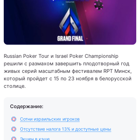
Russian Poker Tour и Israel Poker Championship
решили с размахом завершить плодотворный год
живых серий масштабным фестивалем RPT Минск,
который пройдет с 15 по 23 ноября в белорусской
столице.
Содержание:
Сотни израильских игроков
Отсутствие налога 13% и доступные цены
Экшен в кэше