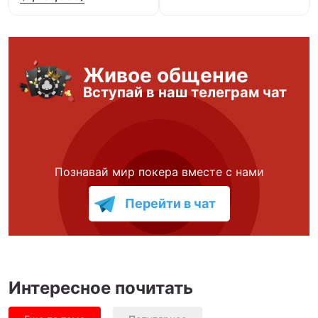
Живое общение
Вступай в наш телеграм чат
Познавай мир покера вместе с нами
Перейти в чат
Интересное почитать