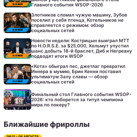
Главного события WSOP-2026
Злотников сломал чужую машину, Зубов
поселил у себя птенца, Котельников не
справляется с режимом: обзор
социальных сетей
Новости недели: Кострицын выиграл МТТ
по H.O.R.S.E. за $25,000, Хельмут упустил
шанс добыть 18-й браслет, Диб и Негреану
подводят итоги WSOP
«Кота» обыграл пес, джетлаг превратил
Иннера в мумию, Брин Кенни поставил
ультиматум Залу славы — обзор
социальных сетей
Финальный стол Главного события WSOP-
2026: кто поборется за титул чемпиона
мира по покеру?
Ближайшие фрироллы
09:11 - 08 АВГУСТА