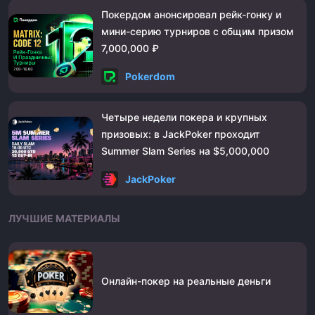
Покердом анонсировал рейк-гонку и
мини-серию турниров с общим призом
7,000,000 ₽
Pokerdom
Четыре недели покера и крупных
призовых: в JackPoker проходит
Summer Slam Series на $5,000,000
JackPoker
ЛУЧШИЕ МАТЕРИАЛЫ
Онлайн-покер на реальные деньги