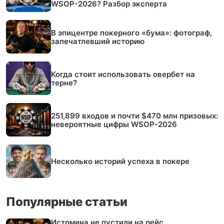
WSOP-2026? Разбор эксперта
В эпицентре покерного «бума»: фотограф,
запечатлевший историю
Когда стоит использовать овербет на
терне?
251,899 входов и почти $470 млн призовых:
невероятные цифры WSOP-2026
Несколько историй успеха в покере
Популярные статьи
Истомина не пустили на рейс,