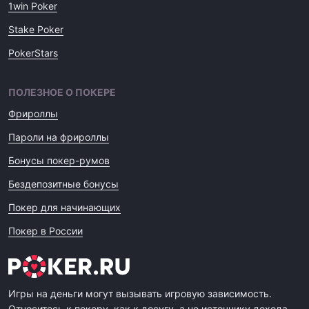
1win Poker
Stake Poker
PokerStars
ПОЛЕЗНОЕ О ПОКЕРЕ
Фрироллы
Пароли на фрироллы
Бонусы покер-румов
Бездепозитные бонусы
Покер для начинающих
Покер в России
Игры на деньги могут вызывать игровую зависимость.
Относитесь к покеру, как к досугу, а не источнику дохода.