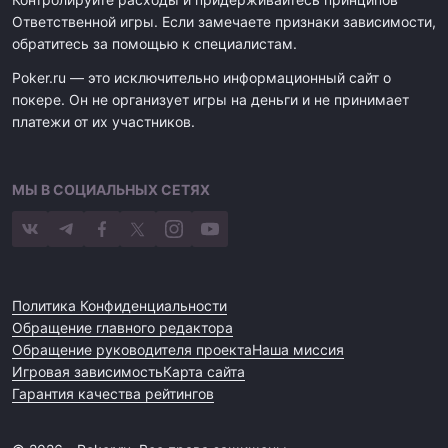
Ответственной игры. Если замечаете признаки зависимости,
обратитесь за помощью к специалистам.
Poker.ru — это исключительно информационный сайт о
покере. Он не организует игры на деньги и не принимает
платежи от их участников.
МЫ В СОЦИАЛЬНЫХ СЕТЯХ
Политика Конфиденциальности
Обращение главного редактора
Обращение руководителя проекта
Наша миссия
Игровая зависимость
Карта сайта
Гарантия качества рейтингов