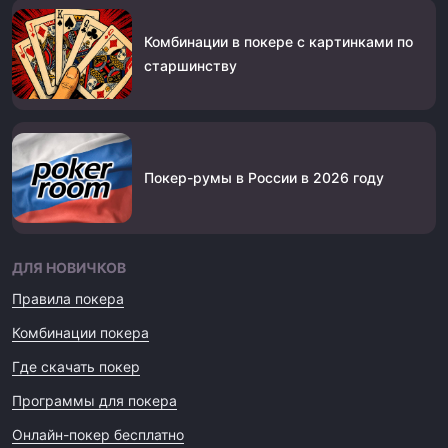
Комбинации в покере с картинками по
старшинству
Покер-румы в России в 2026 году
ДЛЯ НОВИЧКОВ
Правила покера
Комбинации покера
Где скачать покер
Программы для покера
Онлайн-покер бесплатно