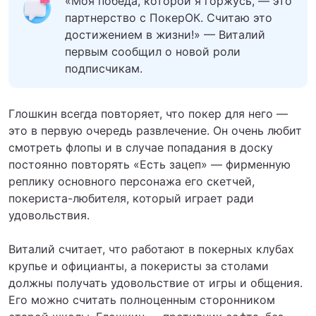
«Моя победа, которой я горжусь, — это
партнерство с ПокерОК. Считаю это
достижением в жизни!» — Виталий
первым сообщил о новой роли
подписчикам.
Глошкин всегда повторяет, что покер для него —
это в первую очередь развлечение. Он очень любит
смотреть флопы и в случае попадания в доску
постоянно повторять «Есть зацеп» — фирменную
реплику основного персонажа его скетчей,
покериста-любителя, который играет ради
удовольствия.
Виталий считает, что работают в покерных клубах
крупье и официанты, а покеристы за столами
должны получать удовольствие от игры и общения.
Его можно считать полноценным сторонником