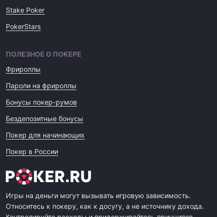
Stake Poker
PokerStars
ПОЛЕЗНОЕ О ПОКЕРЕ
Фрироллы
Пароли на фрироллы
Бонусы покер-румов
Бездепозитные бонусы
Покер для начинающих
Покер в России
Игры на деньги могут вызывать игровую зависимость.
Относитесь к покеру, как к досугу, а не источнику дохода.
Контролируйте расходы и придерживайтесь принципов