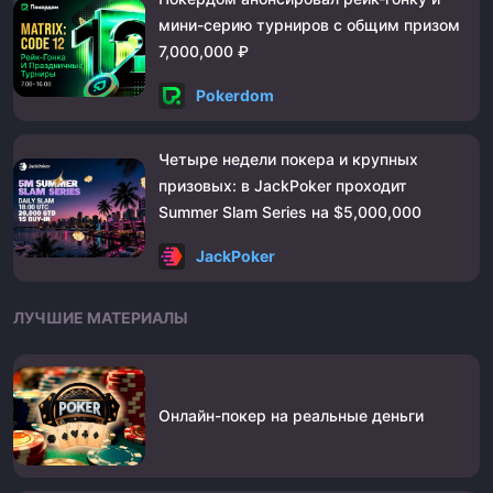
мини-серию турниров с общим призом
7,000,000 ₽
Pokerdom
Четыре недели покера и крупных
призовых: в JackPoker проходит
Summer Slam Series на $5,000,000
JackPoker
ЛУЧШИЕ МАТЕРИАЛЫ
Онлайн-покер на реальные деньги