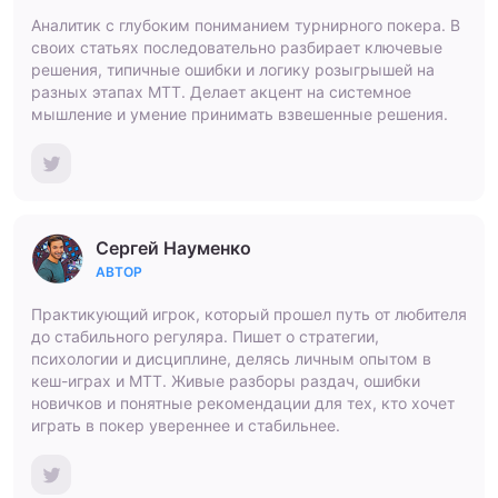
Аналитик с глубоким пониманием турнирного покера. В
своих статьях последовательно разбирает ключевые
решения, типичные ошибки и логику розыгрышей на
разных этапах МТТ. Делает акцент на системное
мышление и умение принимать взвешенные решения.
Сергей Науменко
АВТОР
Практикующий игрок, который прошел путь от любителя
до стабильного регуляра. Пишет о стратегии,
психологии и дисциплине, делясь личным опытом в
кеш-играх и МТТ. Живые разборы раздач, ошибки
новичков и понятные рекомендации для тех, кто хочет
играть в покер увереннее и стабильнее.