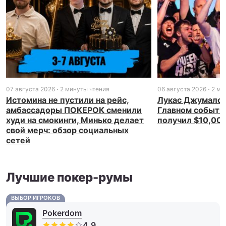
07 августа 2026
2 минуты чтения
06 августа 2026
2 ми
Истомина не пустили на рейс,
Лукас Джумалон
амбассадоры ПОКЕРОК сменили
Главном событи
худи на смокинги, Минько делает
получил $10,00
свой мерч: обзор социальных
сетей
Лучшие покер-румы
ВЫБОР ИГРОКОВ
Pokerdom