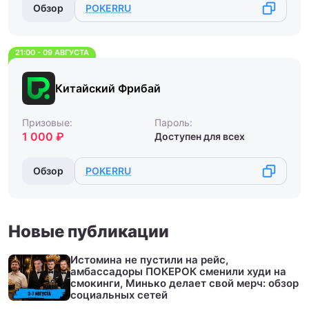
Обзор
POKERRU
21:00 - 09 АВГУСТА
Китайский Фрибай
Призовые:
Пароль:
1 000 ₽
Доступен для всех
Обзор
POKERRU
Новые публикации
Истомина не пустили на рейс,
амбассадоры ПОКЕРОК сменили худи на
смокинги, Минько делает свой мерч: обзор
социальных сетей