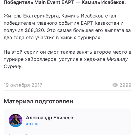
Победитель Main Event EAPT — Камиль Исабеков.
Житель Екатеринбурга, Камиль Исабеков стал
победителем главного события EAPT Казахстан и
получил $68,320. Это самая большая его выплата за
два года его участия в живых турнирах
На этой серии он смог также занять второе место в
турнире хайроллеров, уступив в хедз-апе
Михаилу
Сурину
.
19 октября 2017
2999
Материал подготовлен
Александр Елисеев
АВТОР