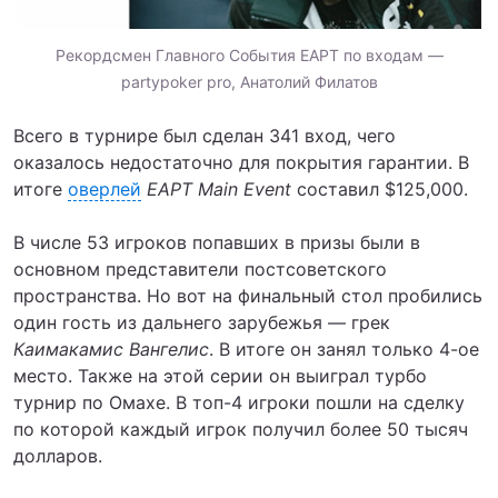
Рекордсмен Главного События EAPT по входам —
partypoker pro, Анатолий Филатов
Всего в турнире был сделан 341 вход, чего
оказалось недостаточно для покрытия гарантии. В
итоге
оверлей
EAPT Main Event
составил $125,000.
В числе 53 игроков попавших в призы были в
основном представители постсоветского
пространства. Но вот на финальный стол пробились
один гость из дальнего зарубежья — грек
Каимакамис Вангелис
. В итоге он занял только 4-ое
место. Также на этой серии он выиграл турбо
турнир по Омахе. В топ-4 игроки пошли на сделку
по которой каждый игрок получил более 50 тысяч
долларов.