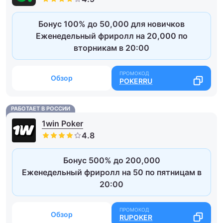
Бонус 100% до 50,000 для новичков
Еженедельный фриролл на 20,000 по
вторникам в 20:00
Обзор
POKERRU
РАБОТАЕТ В РОССИИ
1win Poker
Бонус 500% до 200,000
Еженедельный фриролл на 50 по пятницам в
20:00
Обзор
RUPOKER