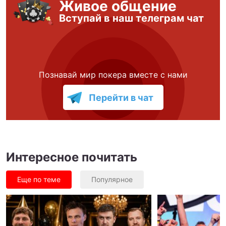
Живое общение
Вступай в наш телеграм чат
Познавай мир покера вместе с нами
Перейти в чат
Интересное почитать
Еще по теме
Популярное