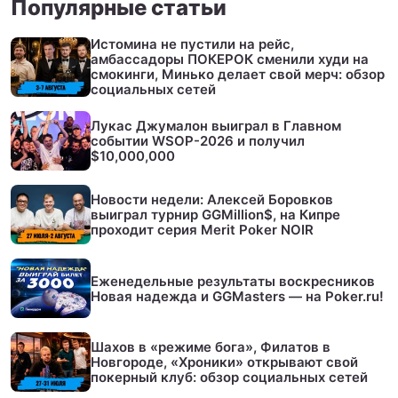
Популярные статьи
Истомина не пустили на рейс,
амбассадоры ПОКЕРОК сменили худи на
смокинги, Минько делает свой мерч: обзор
социальных сетей
Лукас Джумалон выиграл в Главном
событии WSOP-2026 и получил
$10,000,000
Новости недели: Алексей Боровков
выиграл турнир GGMillion$, на Кипре
проходит серия Merit Poker NOIR
Еженедельные результаты воскресников
Новая надежда и GGMasters — на Poker.ru!
Шахов в «режиме бога», Филатов в
Новгороде, «Хроники» открывают свой
покерный клуб: обзор социальных сетей