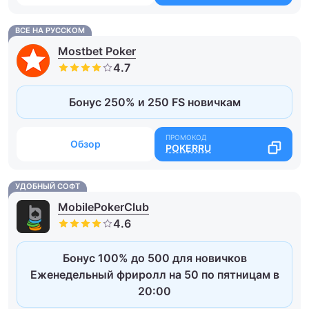
ВСЕ НА РУССКОМ
Mostbet Poker
Бонус 250% и 250 FS новичкам
Обзор
POKERRU
УДОБНЫЙ СОФТ
MobilePokerClub
Бонус 100% до 500 для новичков
Еженедельный фриролл на 50 по пятницам в
20:00