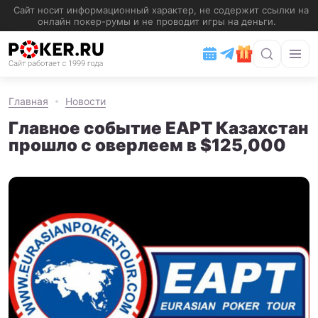
Главная
Новости
Главное событие EAPT Казахстан
прошло с оверлеем в $125,000