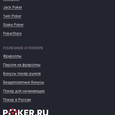
Jack Poker
1win Poker
Stake Poker
PokerStars
ПОЛЕЗНОЕ О ПОКЕРЕ
Фрироллы
Пароли на фрироллы
Бонусы покер-румов
Бездепозитные бонусы
Покер для начинающих
Покер в России