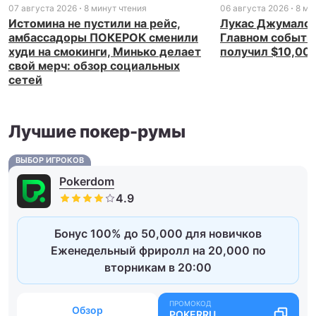
07 августа 2026
8 минут чтения
06 августа 2026
8 ми
Истомина не пустили на рейс,
Лукас Джумалон
амбассадоры ПОКЕРОК сменили
Главном событи
худи на смокинги, Минько делает
получил $10,00
свой мерч: обзор социальных
сетей
Лучшие покер-румы
ВЫБОР ИГРОКОВ
Pokerdom
Бонус 100% до 50,000 для новичков
Еженедельный фриролл на 20,000 по
вторникам в 20:00
Обзор
POKERRU