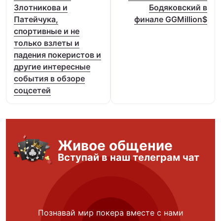
Злотникова и
Бодяковский в
Патейчука,
финале GGMillion$
спортивные и не
только взлеты и
падения покеристов и
другие интересные
события в обзоре
соцсетей
Живое общение
Вступай в наш телеграм чат
Познавай мир покера вместе с нами