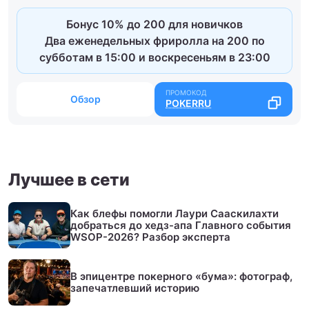
Бонус 10% до 200 для новичков
Два еженедельных фриролла на 200 по
субботам в 15:00 и воскресеньям в 23:00
Обзор
POKERRU
Лучшее в сети
Как блефы помогли Лаури Сааскилахти
добраться до хедз-апа Главного события
WSOP-2026? Разбор эксперта
В эпицентре покерного «бума»: фотограф,
запечатлевший историю