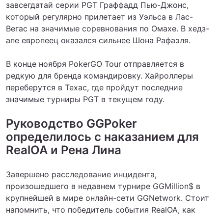
завсегдатай серии PGT Граффадд Пью-Джонс,
который регулярно прилетает из Уэльса в Лас-
Вегас на значимые соревнования по Омахе. В хедз-
апе европеец оказался сильнее Шона Рафаэля.
В конце ноября PokerGO Tour отправляется в
редкую для бренда командировку. Хайроллеры
переберутся в Техас, где пройдут последние
значимые турниры PGT в текущем году.
Руководство GGPoker
определилось с наказанием для
RealOA и Рена Лина
Завершено расследование инцидента,
произошедшего в недавнем турнире GGMillion$ в
крупнейшей в мире онлайн-сети GGNetwork. Стоит
напомнить, что победитель события RealOA, как