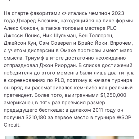
На старте фаворитами считались чемпион 2023
года Джаред Блезник, находящийся на пике формы
Алекс Фоксен, а также топовые мастера PLO
Джесси Лонис, Ник Шульман, Бен Толлерен,
Джейсон Кун, Сэм Соверел и Брайс Йоки. Впрочем,
с учетом дисперсии в Омахе прогнозы имеют мало
смысла. Триумф в итоге достаточно неожиданно
отпраздновал Джон Риордан. В списке достижений
победителя до этого момента были лишь два титула
в соревнованиях по PLO, поэтому в начале турнира
он вряд ли рассматривался кем-либо как реальный
претендент. Более того, выигранными $1,250,000
американец в пять раз превысил размер
предыдущего бесткеша: в далеком 2011 году он
получил $210,180 за первое место в турнире WSOP
Circuit.