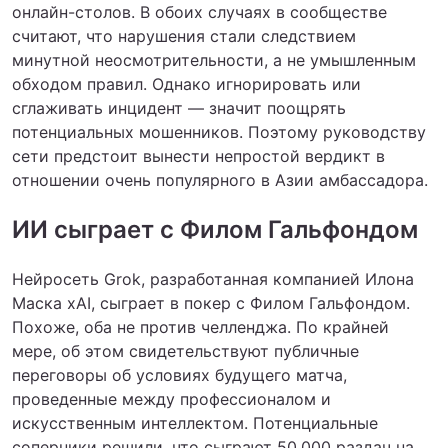
онлайн-столов. В обоих случаях в сообществе
считают, что нарушения стали следствием
минутной неосмотрительности, а не умышленным
обходом правил. Однако игнорировать или
сглаживать инцидент — значит поощрять
потенциальных мошенников. Поэтому руководству
сети предстоит вынести непростой вердикт в
отношении очень популярного в Азии амбассадора.
ИИ сыграет с Филом Гальфондом
Нейросеть Grok, разработанная компанией Илона
Маска xAI, сыграет в покер с Филом Гальфондом.
Похоже, оба не против челленджа. По крайней
мере, об этом свидетельствуют публичные
переговоры об условиях будущего матча,
проведенные между профессионалом и
искусственным интеллектом. Потенциальные
соперники решили, что сыграют 50,000 раздач на