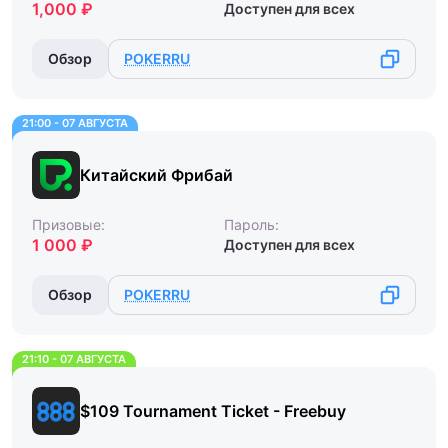
1,000 ₽
Доступен для всех
Обзор
POKERRU
21:00 - 07 АВГУСТА
Китайский Фрибай
Призовые:
Пароль:
1 000 ₽
Доступен для всех
Обзор
POKERRU
21:10 - 07 АВГУСТА
$109 Tournament Ticket - Freebuy