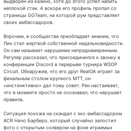
выдворен из казино, хотя до этого успел набить
неплохой стек. А вскоре его профиль пропал со
страницы GGTeam, на которой рум представляет
своих амбассадоров.
Впрочем, в сообществе преобладает мнение, что
Лин стал жертвой собственной недальновидности.
Он сам называет нарушение непреднамеренным.
Регуляр рассказал, что присоединился к звонку в
конференции Discord в перерыве турнира WSOP
Circuit. Обнаружив, что его друг RealOA играет за
финальным столом крупного МТТ, он
«инстинктивно» дал тому совет. Рен настаивает,
что в моменте просто не осознавал, что нарушает
правила.
Ситуация похожа на скандал с экс-амбассадором
ACR Начо Барберо, который случайно запостил
фото с открытым солвером на фоне играемых