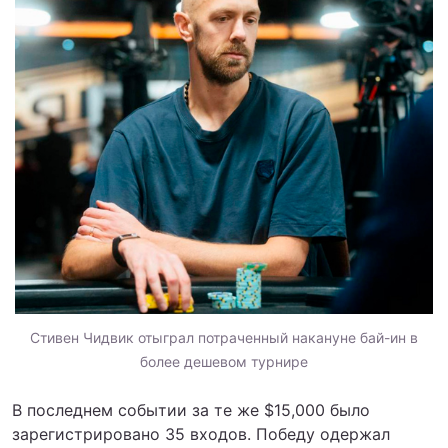
Стивен Чидвик отыграл потраченный накануне бай-ин в
более дешевом турнире
В последнем событии за те же $15,000 было
зарегистрировано 35 входов. Победу одержал