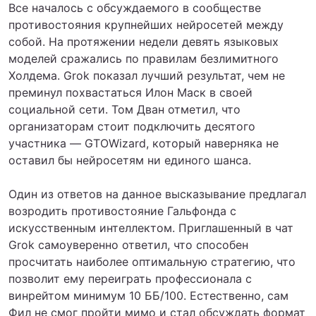
Все началось с обсуждаемого в сообществе
противостояния крупнейших нейросетей между
собой. На протяжении недели девять языковых
моделей сражались по правилам безлимитного
Холдема. Grok показал лучший результат, чем не
преминул похвастаться Илон Маск в своей
социальной сети. Том Дван отметил, что
организаторам стоит подключить десятого
участника — GTOWizard, который наверняка не
оставил бы нейросетям ни единого шанса.
Один из ответов на данное высказывание предлагал
возродить противостояние Гальфонда с
искусственным интеллектом. Приглашенный в чат
Grok самоуверенно ответил, что способен
просчитать наиболее оптимальную стратегию, что
позволит ему переиграть профессионала с
винрейтом минимум 10 ББ/100. Естественно, сам
Фил не смог пройти мимо и стал обсуждать формат