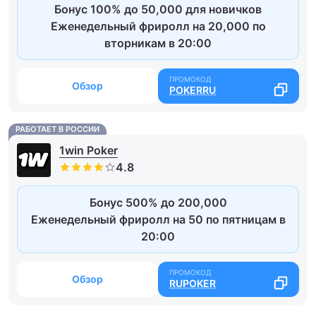
Бонус 100% до 50,000 для новичков
Еженедельный фриролл на 20,000 по
вторникам в 20:00
Обзор
POKERRU
РАБОТАЕТ В РОССИИ
1win Poker
Бонус 500% до 200,000
Еженедельный фриролл на 50 по пятницам в
20:00
Обзор
RUPOKER