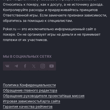
Относитесь к покеру, как к досугу, а не источнику дохода.
Контролируйте расходы и придерживайтесь принципов
Ответственной игры. Если замечаете признаки зависимости,
обратитесь за помощью к специалистам.
Poker.ru — это исключительно информационный сайт о
покере. Он не организует игры на деньги и не принимает
платежи от их участников.
МЫ В СОЦИАЛЬНЫХ СЕТЯХ
Политика Конфиденциальности
Обращение главного редактора
Обращение руководителя проекта
Наша миссия
Игровая зависимость
Карта сайта
Гарантия качества рейтингов