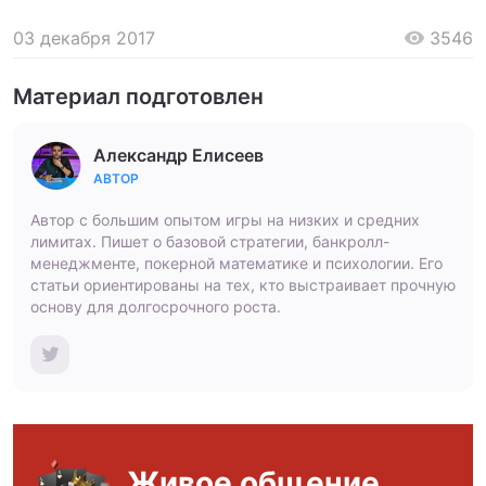
03 декабря 2017
3546
Материал подготовлен
Александр Елисеев
АВТОР
Автор с большим опытом игры на низких и средних
лимитах. Пишет о базовой стратегии, банкролл-
менеджменте, покерной математике и психологии. Его
статьи ориентированы на тех, кто выстраивает прочную
основу для долгосрочного роста.
Живое общение