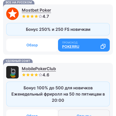
ВСЕ НА РУССКОМ
Mostbet Poker
Бонус 250% и 250 FS новичкам
Обзор
POKERRU
УДОБНЫЙ СОФТ
MobilePokerClub
Бонус 100% до 500 для новичков
Еженедельный фриролл на 50 по пятницам в
20:00
Обзор
Отзывы