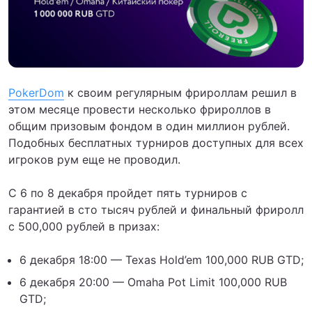
PokerDom
к своим регулярным фрироллам решил в
этом месяце провести несколько фрироллов в
общим призовым фондом в один миллион рублей.
Подобных бесплатных турниров доступных для всех
игроков рум еще не проводил.
С 6 по 8 декабря пройдет пять турниров с
гарантией в сто тысяч рублей и финальный фриролл
с 500,000 рублей в призах:
6 декабря 18:00 — Texas Hold’em 100,000 RUB GTD;
6 декабря 20:00 — Omaha Pot Limit 100,000 RUB
GTD;