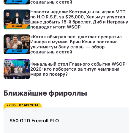
социальных сетей
Новости недели: Кострицын выиграл МТТ
по H.O.R.S.E. за $25,000, Хельмут упустил
шанс добыть 18-й браслет, Диб и Негреану
подводят итоги WSOP
«Кота» обыграл пес, джетлаг превратил
Иннера в мумию, Брин Кенни поставил
ультиматум Залу славы — обзор
социальных сетей
Финальный стол Главного события WSOP-
2026: кто поборется за титул чемпиона
мира по покеру?
Ближайшие фрироллы
22:05 - 07 АВГУСТА
$50 GTD Freeroll PLO