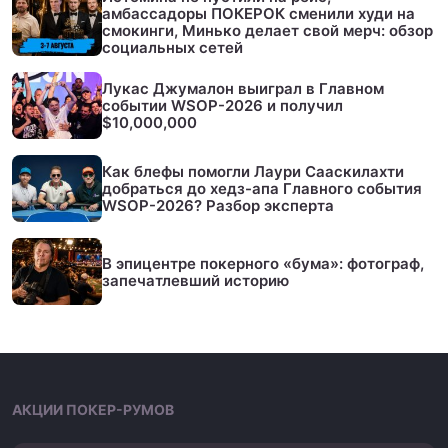
амбассадоры ПОКЕРОК сменили худи на
смокинги, Минько делает свой мерч: обзор
социальных сетей
Лукас Джумалон выиграл в Главном
событии WSOP-2026 и получил
$10,000,000
Как блефы помогли Лаури Сааскилахти
добраться до хедз-апа Главного события
WSOP-2026? Разбор эксперта
В эпицентре покерного «бума»: фотограф,
запечатлевший историю
АКЦИИ ПОКЕР-РУМОВ