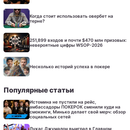
Когда стоит использовать овербет на
терне?
251,899 входов и почти $470 млн призовых:
невероятные цифры WSOP-2026
Несколько историй успеха в покере
Популярные статьи
Истомина не пустили на рейс,
амбассадоры ПОКЕРОК сменили худи на
смокинги, Минько делает свой мерч: обзор
социальных сетей
Лукас Джумалон выиграл в Главном