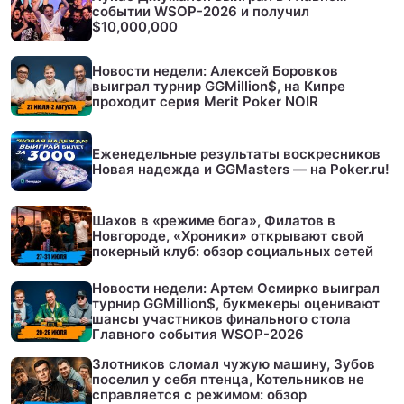
событии WSOP-2026 и получил
$10,000,000
Новости недели: Алексей Боровков
выиграл турнир GGMillion$, на Кипре
проходит серия Merit Poker NOIR
Еженедельные результаты воскресников
Новая надежда и GGMasters — на Poker.ru!
Шахов в «режиме бога», Филатов в
Новгороде, «Хроники» открывают свой
покерный клуб: обзор социальных сетей
Новости недели: Артем Осмирко выиграл
турнир GGMillion$, букмекеры оценивают
шансы участников финального стола
Главного события WSOP-2026
Злотников сломал чужую машину, Зубов
поселил у себя птенца, Котельников не
справляется с режимом: обзор