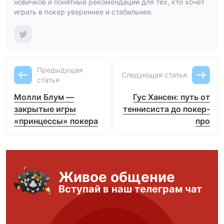
новичков и понятные рекомендации для тех, кто хочет
играть в покер увереннее и стабильнее.
Предыдущая
Следующая статья
статья
Молли Блум —
Гус Хансен: путь от
закрытые игры
теннисиста до покер-
«принцессы» покера
про
Живое общение
Вступай в наш телеграм чат