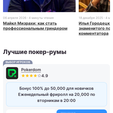
06 апреля 2026
4 минуты чтения
18 декабря 2025
4 ми
Майкл Мизрахи: как стать
Илья Городецки
профессиональным гриндером
знаменитого по
комментатора
Лучшие покер-румы
ВЫБОР ИГРОКОВ
Pokerdom
Бонус 100% до 50,000 для новичков
Еженедельный фриролл на 20,000 по
вторникам в 20:00