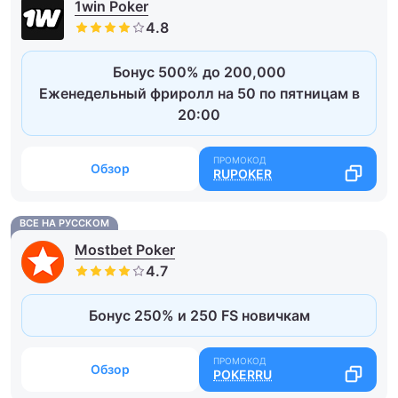
1win Poker
Бонус 500% до 200,000
Еженедельный фриролл на 50 по пятницам в
20:00
Обзор
RUPOKER
ВСЕ НА РУССКОМ
Mostbet Poker
Бонус 250% и 250 FS новичкам
Обзор
POKERRU