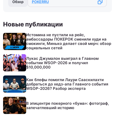
Обзор
POKERRU
Новые публикации
Истомина не пустили на рейс,
амбассадоры ПОКЕРОК сменили худи на
смокинги, Минько делает свой мерч: обзор
социальных сетей
Лукас Джумалон выиграл в Главном
событии WSOP-2026 и получил
$10,000,000
Как блефы помогли Лаури Сааскилахти
добраться до хедз-апа Главного события
WSOP-2026? Разбор эксперта
В эпицентре покерного «бума»: фотограф,
запечатлевший историю