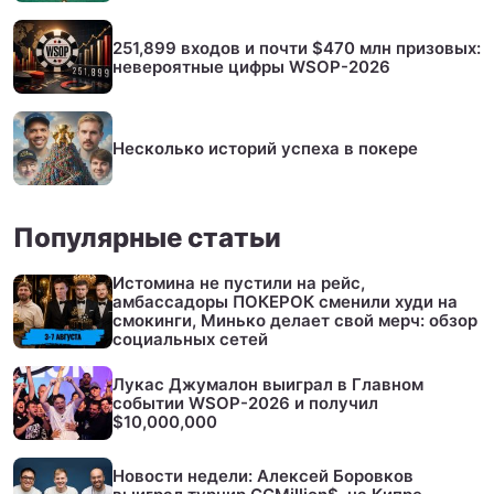
251,899 входов и почти $470 млн призовых:
невероятные цифры WSOP-2026
Несколько историй успеха в покере
Популярные статьи
Истомина не пустили на рейс,
амбассадоры ПОКЕРОК сменили худи на
смокинги, Минько делает свой мерч: обзор
социальных сетей
Лукас Джумалон выиграл в Главном
событии WSOP-2026 и получил
$10,000,000
Новости недели: Алексей Боровков