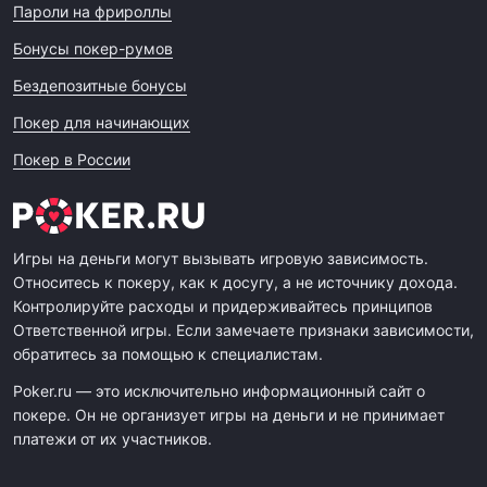
Пароли на фрироллы
Бонусы покер-румов
Бездепозитные бонусы
Покер для начинающих
Покер в России
Игры на деньги могут вызывать игровую зависимость.
Относитесь к покеру, как к досугу, а не источнику дохода.
Контролируйте расходы и придерживайтесь принципов
Ответственной игры. Если замечаете признаки зависимости,
обратитесь за помощью к специалистам.
Poker.ru — это исключительно информационный сайт о
покере. Он не организует игры на деньги и не принимает
платежи от их участников.