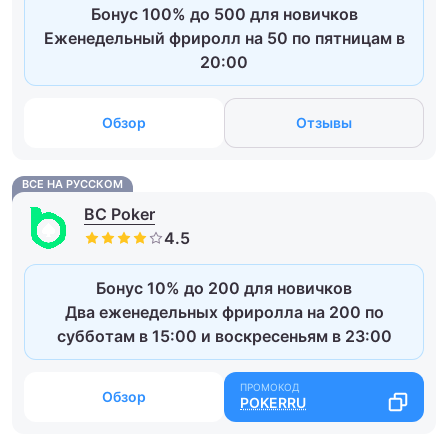
Бонус 100% до 500 для новичков
Еженедельный фриролл на 50 по пятницам в
20:00
Обзор
Отзывы
ВСЕ НА РУССКОМ
BC Poker
Бонус 10% до 200 для новичков
Два еженедельных фриролла на 200 по
субботам в 15:00 и воскресеньям в 23:00
Обзор
POKERRU