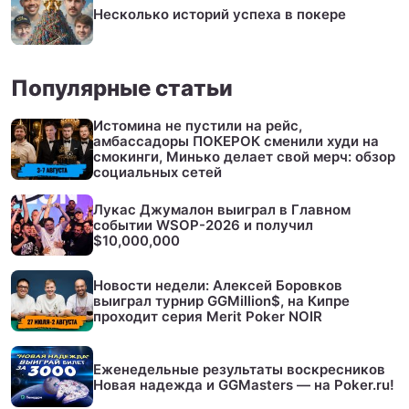
Несколько историй успеха в покере
Популярные статьи
Истомина не пустили на рейс,
амбассадоры ПОКЕРОК сменили худи на
смокинги, Минько делает свой мерч: обзор
социальных сетей
Лукас Джумалон выиграл в Главном
событии WSOP-2026 и получил
$10,000,000
Новости недели: Алексей Боровков
выиграл турнир GGMillion$, на Кипре
проходит серия Merit Poker NOIR
Еженедельные результаты воскресников
Новая надежда и GGMasters — на Poker.ru!