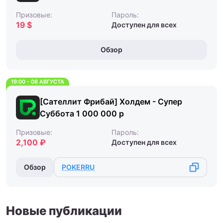
Призовые:
Пароль:
19 $
Доступен для всех
Обзор
19:00 - 08 АВГУСТА
[Сателлит Фрибай] Холдем - Супер
Суббота 1 000 000 р
Призовые:
Пароль:
2,100 ₽
Доступен для всех
Обзор
POKERRU
Новые публикации