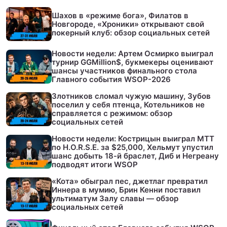
Шахов в «режиме бога», Филатов в
Новгороде, «Хроники» открывают свой
покерный клуб: обзор социальных сетей
Новости недели: Артем Осмирко выиграл
турнир GGMillion$, букмекеры оценивают
шансы участников финального стола
Главного события WSOP-2026
Злотников сломал чужую машину, Зубов
поселил у себя птенца, Котельников не
справляется с режимом: обзор
социальных сетей
Новости недели: Кострицын выиграл МТТ
по H.O.R.S.E. за $25,000, Хельмут упустил
шанс добыть 18-й браслет, Диб и Негреану
подводят итоги WSOP
«Кота» обыграл пес, джетлаг превратил
Иннера в мумию, Брин Кенни поставил
ультиматум Залу славы — обзор
социальных сетей