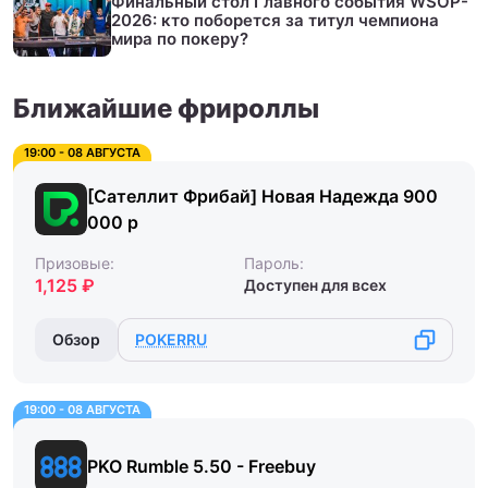
Финальный стол Главного события WSOP-
2026: кто поборется за титул чемпиона
мира по покеру?
Ближайшие фрироллы
19:00 - 08 АВГУСТА
[Сателлит Фрибай] Новая Надежда 900
000 р
Призовые:
Пароль:
1,125 ₽
Доступен для всех
Обзор
POKERRU
19:00 - 08 АВГУСТА
PKO Rumble 5.50 - Freebuy