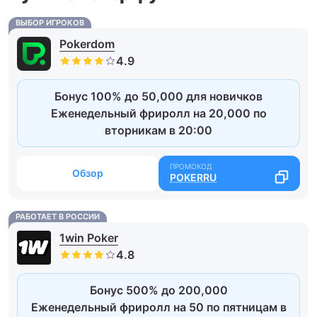
ВЫБОР ИГРОКОВ
Pokerdom
Бонус 100% до 50,000 для новичков
Еженедельный фриролл на 20,000 по
вторникам в 20:00
Обзор
POKERRU
РАБОТАЕТ В РОССИИ
1win Poker
Бонус 500% до 200,000
Еженедельный фриролл на 50 по пятницам в