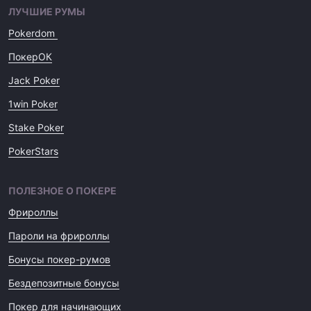
ЛУЧШИЕ РУМЫ
Pokerdom
ПокерОК
Jack Poker
1win Poker
Stake Poker
PokerStars
ПОЛЕЗНОЕ О ПОКЕРЕ
Фрироллы
Пароли на фрироллы
Бонусы покер-румов
Бездепозитные бонусы
Покер для начинающих