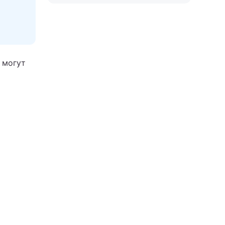
 могут