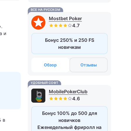
ВСЕ НА РУССКОМ
Mostbet Poker
.
а и
Бонус 250% и 250 FS
новичкам
Обзор
Отзывы
УДОБНЫЙ СОФТ
х
MobilePokerClub
Бонус 100% до 500 для
Б в
новичков
Еженедельный фриролл на