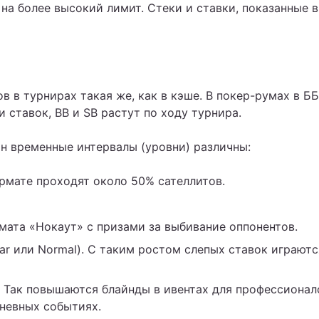
на более высокий лимит. Стеки и ставки, показанные в
 в турнирах такая же, как в кэше. В покер-румах в ББ
 ставок, BB и SB растут по ходу турнира.
н временные интервалы (уровни) различны:
рмате проходят около 50% сателлитов.
ата «Нокаут» с призами за выбивание оппонентов.
ar или Normal). С таким ростом слепых ставок играютс
Так повышаются блайнды в ивентах для профессионало
невных событиях.