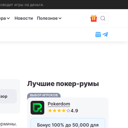
ера
Новости
Полезное
Лучшие покер-румы
ВЫБОР ИГРОКОВ
зор
Pokerdom
ермины.
Бонус 100% до 50,000 для