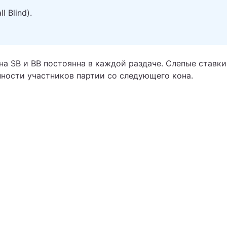
 Blind).
ина SB и BB постоянна в каждой раздаче. Слепые ставки
ности участников партии со следующего кона.