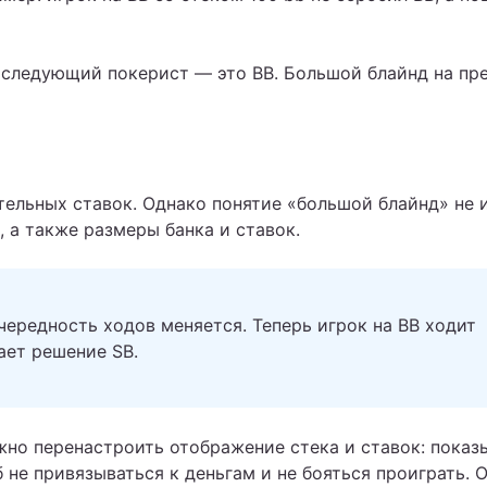
, следующий покерист — это BB. Большой блайнд на пр
тельных ставок. Однако понятие «большой блайнд» не и
 а также размеры банка и ставок.
чередность ходов меняется. Теперь игрок на BB ходит
ет решение SB.
ужно перенастроить отображение стека и ставок: показ
б не привязываться к деньгам и не бояться проиграть. 