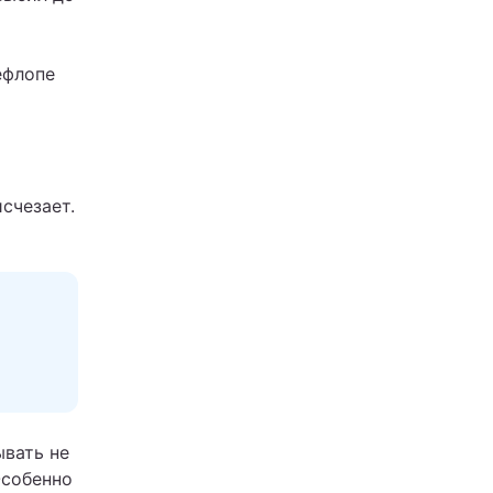
ефлопе
счезает.
ывать не
Особенно