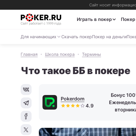
Играть в покер
Покер
Для начинающих
Скачать покер
Покер на деньги
Пок
Главная
Школа покера
Термины
Что такое ББ в покере
Бонус 100
Pokerdom
Еженедель
вторник