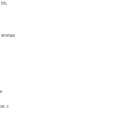
 bb,
 всегда
я
в: с