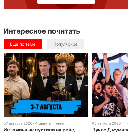
Интересное почитать
Еще по теме
Популярное
07 августа 2026
4 минуты чтения
06 августа 2026
4 ми
Истомина не пустили на рейс,
Лукас Джумалон