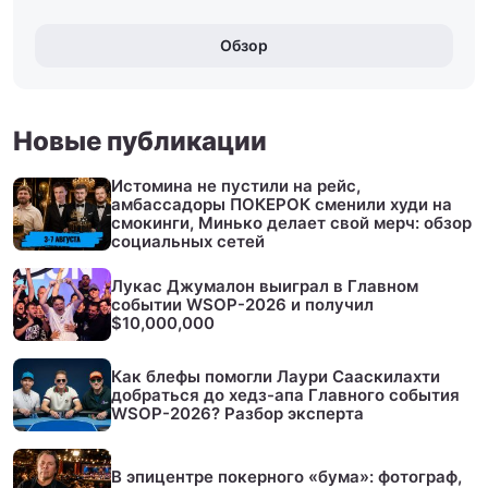
Обзор
Новые публикации
Истомина не пустили на рейс,
амбассадоры ПОКЕРОК сменили худи на
смокинги, Минько делает свой мерч: обзор
социальных сетей
Лукас Джумалон выиграл в Главном
событии WSOP-2026 и получил
$10,000,000
Как блефы помогли Лаури Сааскилахти
добраться до хедз-апа Главного события
WSOP-2026? Разбор эксперта
В эпицентре покерного «бума»: фотограф,