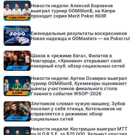
Новости недели: Алексей Боровков
выиграл турнир GGMillion$, на Кипре
проходит серия Merit Poker NOIR
Еженедельные результаты воскресников
Новая надежда и GGMasters — на Poker.ru!
Шахов в «режиме бога», Филатов в
Новгороде, «Хроники» открывают свой
покерный клуб: обзор социальных сетей
Новости недели: Артем Осмирко выиграл
турнир GGMillion$, букмекеры оценивают
шансы участников финального стола
Главного события WSOP-2026
Злотников сломал чужую машину, Зубов
поселил у себя птенца, Котельников не
справляется с режимом: обзор
социальных сетей
Новости недели: Кострицын выиграл МТТ
по H.O.R.S.E. за $25,000, Хельмут упустил