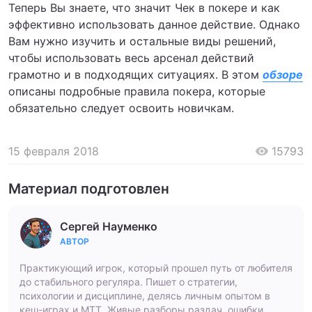
Теперь Вы знаете, что значит Чек в покере и как
эффективно использовать данное действие. Однако
Вам нужно изучить и остальные виды решений,
чтобы использовать весь арсенал действий
грамотно и в подходящих ситуациях. В этом
обзоре
описаны подробные правила покера, которые
обязательно следует освоить новичкам.
15 февраля 2018
15793
Материал подготовлен
Сергей Науменко
АВТОР
Практикующий игрок, который прошел путь от любителя
до стабильного регуляра. Пишет о стратегии,
психологии и дисциплине, делясь личным опытом в
кеш-играх и МТТ. Живые разборы раздач, ошибки