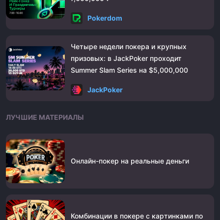
Pokerdom
Четыре недели покера и крупных
призовых: в JackPoker проходит
Summer Slam Series на $5,000,000
JackPoker
ЛУЧШИЕ МАТЕРИАЛЫ
Онлайн-покер на реальные деньги
Комбинации в покере с картинками по