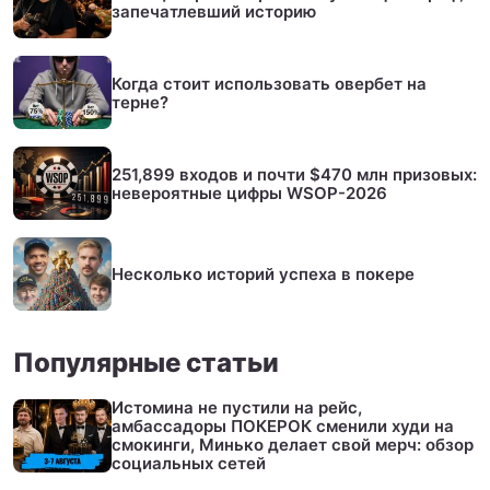
запечатлевший историю
Когда стоит использовать овербет на
терне?
251,899 входов и почти $470 млн призовых:
невероятные цифры WSOP-2026
Несколько историй успеха в покере
Популярные статьи
Истомина не пустили на рейс,
амбассадоры ПОКЕРОК сменили худи на
смокинги, Минько делает свой мерч: обзор
социальных сетей