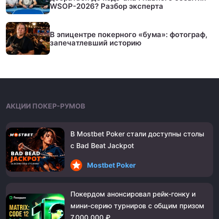
WSOP-2026? Разбор эксперта
В эпицентре покерного «бума»: фотограф,
запечатлевший историю
АКЦИИ ПОКЕР-РУМОВ
В Mostbet Poker стали доступны столы
с Bad Beat Jackpot
Mostbet Poker
Покердом анонсировал рейк-гонку и
мини-серию турниров с общим призом
7,000,000 ₽