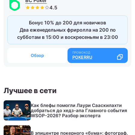
BC Poker
Бонус 10% до 200 для новичков
Два еженедельных фриролла на 200 по
субботам в 15:00 и воскресеньям в 23:00
Обзор
POKERRU
Лучшее в сети
Как блефы помогли Лаури Сааскилахти
добраться до хедз-апа Главного события
WSOP-2026? Разбор эксперта
В эпицентре покерного «бума»: фотограф,