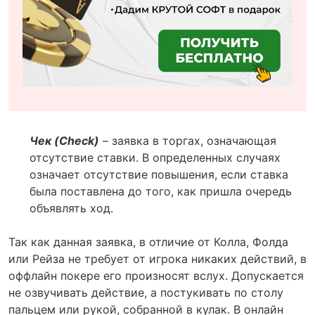
Чек (Check)
– заявка в торгах, означающая
отсутствие ставки. В определенных случаях
означает отсутствие повышения, если ставка
была поставлена до того, как пришла очередь
объявлять ход.
Так как данная заявка, в отличие от Колла, Фолда
или Рейза не требует от игрока никаких действий, в
оффлайн покере его произносят вслух. Допускается
не озвучивать действие, а постукивать по столу
пальцем или рукой, собранной в кулак. В онлайн