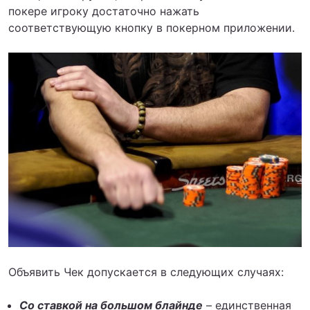
покере игроку достаточно нажать
соответствующую кнопку в покерном приложении.
Объявить Чек допускается в следующих случаях:
Со ставкой на большом блайнде
– единственная