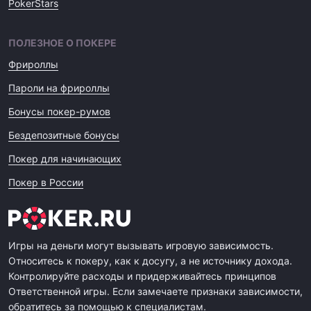
PokerStars
ПОЛЕЗНОЕ О ПОКЕРЕ
Фрироллы
Пароли на фрироллы
Бонусы покер-румов
Бездепозитные бонусы
Покер для начинающих
Покер в России
Игры на деньги могут вызывать игровую зависимость.
Относитесь к покеру, как к досугу, а не источнику дохода.
Контролируйте расходы и придерживайтесь принципов
Ответственной игры. Если замечаете признаки зависимости,
обратитесь за помощью к специалистам.