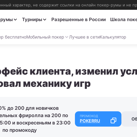
 румы
Турниры
Разрешенные в России
Школа пок
ер бесплатно
Мобильный покер
Лучшее в сети
Калькулятор
рфейс клиента, изменил ус
овал механику игр
0% до 200 для новичков
ельных фриролла на 200 по
Об
POKERRU
5:00 и воскресеньям в 23:00
по промокоду