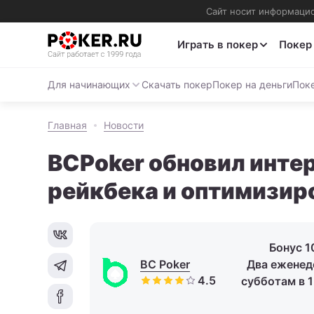
Играть в покер
Покер
Для начинающих
Скачать покер
Покер на деньги
Пок
Главная
Новости
BCPoker обновил инте
рейкбека и оптимизир
Бонус 1
BC Poker
Два еженед
субботам в 1