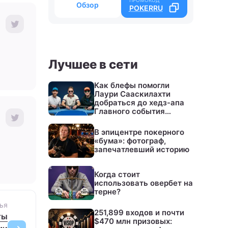
Обзор
POKERRU
Лучшее в сети
Как блефы помогли
Лаури Сааскилахти
добраться до хедз-апа
Главного события
WSOP-2026? Разбор
эксперта
В эпицентре покерного
«бума»: фотограф,
запечатлевший историю
Когда стоит
использовать овербет на
терне?
ья
251,899 входов и почти
ты
$470 млн призовых: