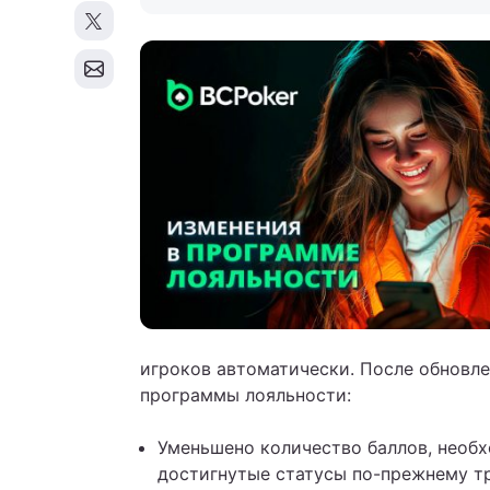
игроков автоматически. После обновле
программы лояльности:
Уменьшено количество баллов, необ
достигнутые статусы по-прежнему т