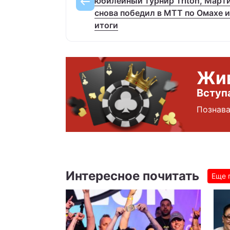
юбилейный турнир Triton, Март
снова победил в МТТ по Омахе и
итоги
Жи
Вступ
Познава
Интересное почитать
Еще 