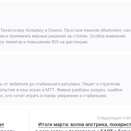
 Техасскому Холдему и Омахе. Простым языком объясняет, как
ции и принимать верные решения за столом. Особое внимание
ру лимитов и повышению ROI на дистанции.
 от любителя до стабильного регуляра. Пишет о стратегии,
 опытом в кеш-играх и МТТ. Живые разборы раздач, ошибки
, кто хочет играть в покер увереннее и стабильнее.
Следующая стат
ал
Итоги марта: волна апстрика, покерис