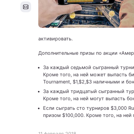
активировать.
Дополнительные призы по акции «Амер
За каждый седьмой сыгранный турнир
Кроме того, на ней может выпасть би
Tournament, $1,$2,$3 наличными и бон
За каждый тридцатый сыгранный тур
Кроме того, на ней могут выпасть бо
Если сыграть сто турниров $3,000 Ru
призом $100,000. Кроме того, на ней 
11 февраля 2018