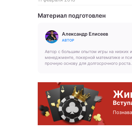
Материал подготовлен
Александр Елисеев
АВТОР
Автор с большим опытом игры на низких и
менеджменте, покерной математике и псих
прочную основу для долгосрочного роста.
Жи
Вступ
Познава