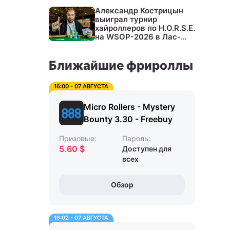
чемпиона мира по
Александр Кострицын
покеру?
выиграл турнир
хайроллеров по H.O.R.S.E.
на WSOP-2026 в Лас-
Вегасе
Ближайшие фрироллы
16:00 - 07 АВГУСТА
Micro Rollers - Mystery
Bounty 3.30 - Freebuy
Призовые:
Пароль:
5.60 $
Доступен для
всех
Обзор
16:02 - 07 АВГУСТА