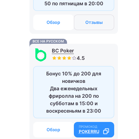
50 по пятницам в 20:00
Обзор
Отзывы
ВСЕ НА РУССКОМ
BC Poker
Бонус 10% до 200 для
новичков
Два еженедельных
фриролла на 200 по
субботам в 15:00 и
воскресеньям в 23:00
Обзор
POKERRU