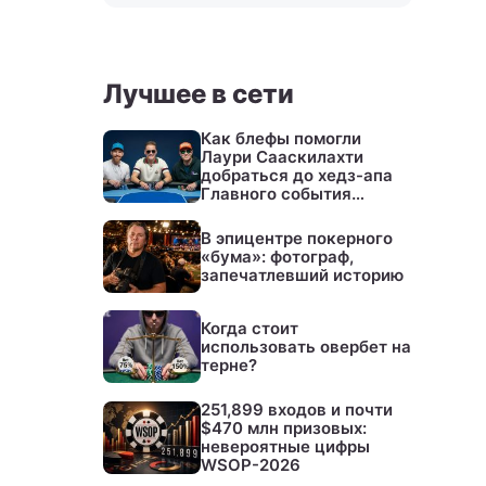
Лучшее в сети
Как блефы помогли
Лаури Сааскилахти
добраться до хедз-апа
Главного события
WSOP-2026? Разбор
эксперта
В эпицентре покерного
«бума»: фотограф,
запечатлевший историю
Когда стоит
использовать овербет на
терне?
251,899 входов и почти
$470 млн призовых:
невероятные цифры
WSOP-2026