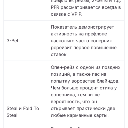
префлопе: рейзы, 3-беты и т.д.
PFR рассматривается всегда в
связке с VPIP.
Показатель демонстрирует
активность на префлопе —
3-Bet
насколько часто соперник
ререйзит первое повышение
ставок
Опен-рейз с одной из поздних
позиций, а также пас на
попытку воровства блайндов.
Чем больше процент стила у
соперника, тем выше
вероятность, что он
Steal и Fold To
открывает практически две
Steal
любые карманные карты.