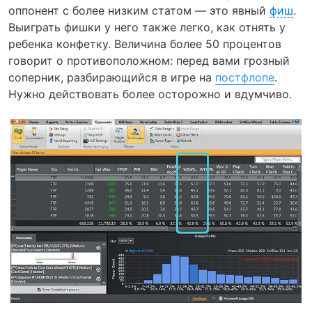
оппонент с более низким статом — это явный
фиш
.
Выиграть фишки у него также легко, как отнять у
ребенка конфетку. Величина более 50 процентов
говорит о противоположном: перед вами грозный
соперник, разбирающийся в игре на
постфлопе
.
Нужно действовать более осторожно и вдумчиво.