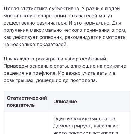
Любая статистика субъективна. У разных людей
мнения по интерпретации показателей могут
существенно различаться. И это нормально. Для
получения максимально четкого понимания о том,
как действует соперник, рекомендуется смотреть
на несколько показателей.
Для каждого розыгрыша набор особенный.
Приведем основные статы, влияющие на принятие
решения на префлопе. Их важно учитывать и в
розыгрышах, дошедших до постфлопа.
Статистический
Описание
показатель
Один из ключевых статов.
Демонстрирует, насколько
часто покерист вступает в