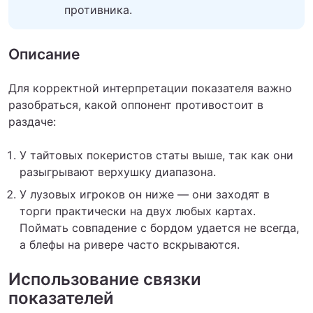
противника.
Описание
Для корректной интерпретации показателя важно
разобраться, какой оппонент противостоит в
раздаче:
У тайтовых покеристов статы выше, так как они
разыгрывают верхушку диапазона.
У лузовых игроков он ниже — они заходят в
торги практически на двух любых картах.
Поймать совпадение с бордом удается не всегда,
а блефы на ривере часто вскрываются.
Использование связки
показателей