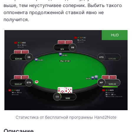
выше, тем неуступчивее соперник. Выбить такого
оппонента продолженной ставкой явно не
получится.
Статистика от бесплатной программы Hand2Note
Описание