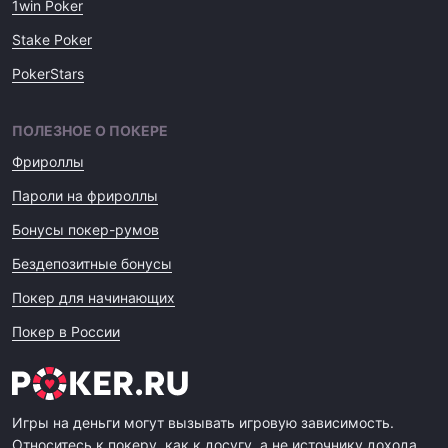
1win Poker
Stake Poker
PokerStars
ПОЛЕЗНОЕ О ПОКЕРЕ
Фрироллы
Пароли на фрироллы
Бонусы покер-румов
Бездепозитные бонусы
Покер для начинающих
Покер в России
Игры на деньги могут вызывать игровую зависимость.
Относитесь к покеру, как к досугу, а не источнику дохода.