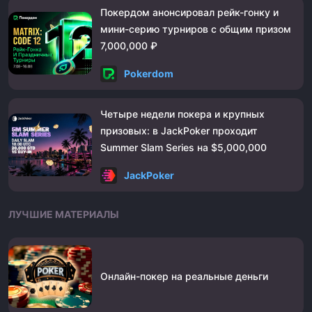
Покердом анонсировал рейк-гонку и
мини-серию турниров с общим призом
7,000,000 ₽
Pokerdom
Четыре недели покера и крупных
призовых: в JackPoker проходит
Summer Slam Series на $5,000,000
JackPoker
ЛУЧШИЕ МАТЕРИАЛЫ
Онлайн-покер на реальные деньги