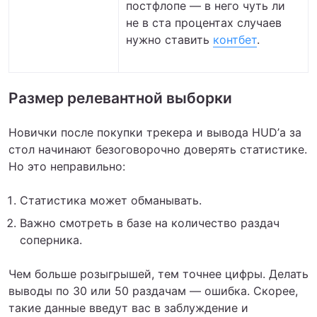
постфлопе — в него чуть ли
не в ста процентах случаев
нужно ставить
контбет
.
Размер релевантной выборки
Новички после покупки трекера и вывода HUD’а за
стол начинают безоговорочно доверять статистике.
Но это неправильно:
Статистика может обманывать.
Важно смотреть в базе на количество раздач
соперника.
Чем больше розыгрышей, тем точнее цифры. Делать
выводы по 30 или 50 раздачам — ошибка. Скорее,
такие данные введут вас в заблуждение и