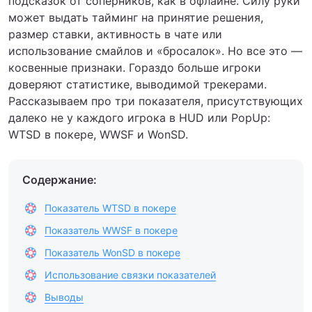
подсказок от соперников, как в офлайне. Силу руки
может выдать тайминг на принятие решения,
размер ставки, активность в чате или
использование смайлов и «бросалок». Но все это —
косвенные признаки. Гораздо больше игроки
доверяют статистике, выводимой трекерами.
Рассказываем про три показателя, присутствующих
далеко не у каждого игрока в HUD или PopUp:
WTSD в покере, WWSF и WonSD.
Содержание:
Показатель WTSD в покере
Показатель WWSF в покере
Показатель WonSD в покере
Использование связки показателей
Выводы