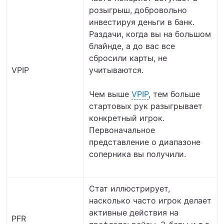
розыгрыш, добровольно
инвестируя деньги в банк.
Раздачи, когда вы на большом
блайнде, а до вас все
сбросили карты, не
VPIP
учитываются.
Чем выше
VPIP
, тем больше
стартовых рук разыгрывает
конкретный игрок.
Первоначальное
представление о диапазоне
соперника вы получили.
Стат иллюстрирует,
насколько часто игрок делает
активные действия на
PFR