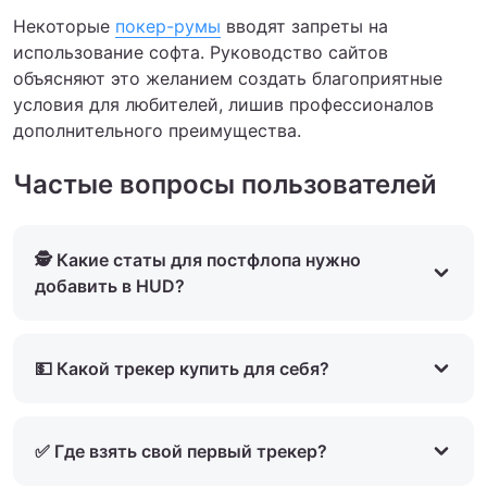
Некоторые
покер-румы
вводят запреты на
использование софта. Руководство сайтов
объясняют это желанием создать благоприятные
условия для любителей, лишив профессионалов
дополнительного преимущества.
Частые вопросы пользователей
🕵 Какие статы для постфлопа нужно
добавить в HUD?
💵 Какой трекер купить для себя?
✅ Где взять свой первый трекер?