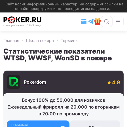
Главная
Школа покера
Термины
Статистические показатели
WTSD, WWSF, WonSD в покере
Pokerdom
Бонус 100% до 50,000 для новичков
Еженедельный фриролл на 20,000 по вторникам
в 20:00 по промокоду