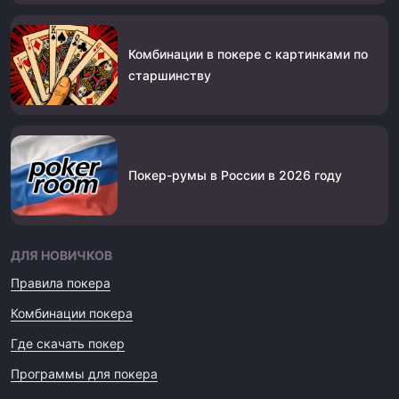
Комбинации в покере с картинками по
старшинству
Покер-румы в России в 2026 году
ДЛЯ НОВИЧКОВ
Правила покера
Комбинации покера
Где скачать покер
Программы для покера