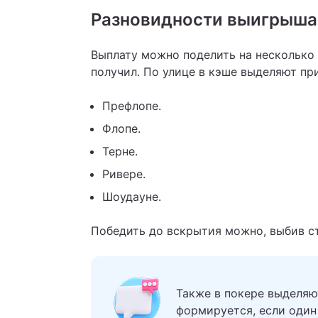
Разновидности выигрыша 
Выплату можно поделить на несколько к
получил. По улице в кэше выделяют пр
Префлопе.
Флопе.
Терне.
Ривере.
Шоудауне.
Победить до вскрытия можно, выбив с
Также в покере выделяю
формируется, если один 