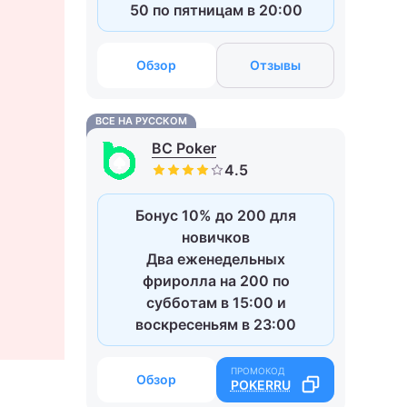
50 по пятницам в 20:00
Обзор
Отзывы
ВСЕ НА РУССКОМ
BC Poker
Бонус 10% до 200 для
новичков
Два еженедельных
фриролла на 200 по
субботам в 15:00 и
воскресеньям в 23:00
Обзор
POKERRU