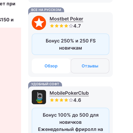
ет при
ВСЕ НА РУССКОМ
Mostbet Poker
$150 и
Бонус 250% и 250 FS
новичкам
Обзор
Отзывы
УДОБНЫЙ СОФТ
MobilePokerClub
Бонус 100% до 500 для
новичков
Еженедельный фриролл на