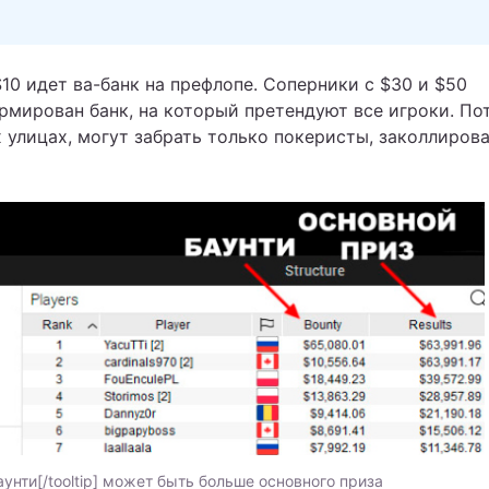
10 идет ва-банк на префлопе. Соперники с $30 и $50
мирован банк, на который претендуют все игроки. Пот
 улицах, могут забрать только покеристы, заколлиров
Баунти[/tooltip] может быть больше основного приза