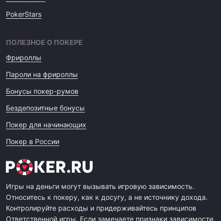
PokerStars
ПОЛЕЗНОЕ О ПОКЕРЕ
Фрироллы
Пароли на фрироллы
Бонусы покер-румов
Бездепозитные бонусы
Покер для начинающих
Покер в России
Игры на деньги могут вызывать игровую зависимость.
Относитесь к покеру, как к досугу, а не источнику дохода.
Контролируйте расходы и придерживайтесь принципов
Ответственной игры. Если замечаете признаки зависимости,