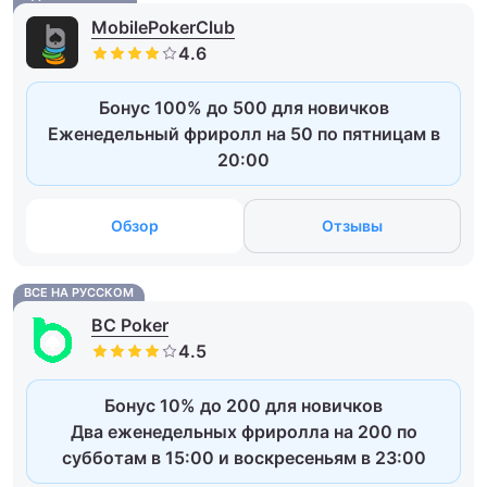
MobilePokerClub
Бонус 100% до 500 для новичков
Еженедельный фриролл на 50 по пятницам в
20:00
Обзор
Отзывы
ВСЕ НА РУССКОМ
BC Poker
Бонус 10% до 200 для новичков
Два еженедельных фриролла на 200 по
субботам в 15:00 и воскресеньям в 23:00