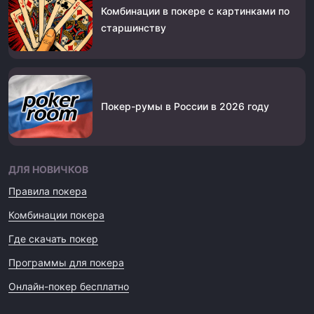
Комбинации в покере с картинками по
старшинству
Покер-румы в России в 2026 году
ДЛЯ НОВИЧКОВ
Правила покера
Комбинации покера
Где скачать покер
Программы для покера
Онлайн-покер бесплатно