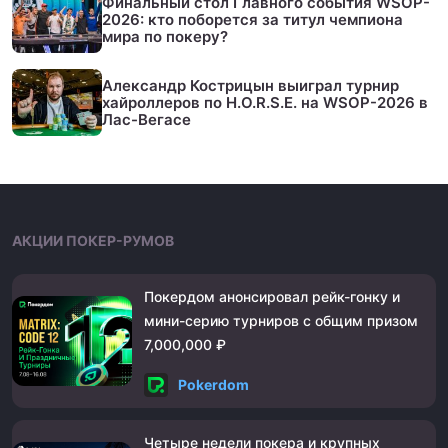
Финальный стол Главного события WSOP-
2026: кто поборется за титул чемпиона
мира по покеру?
Александр Кострицын выиграл турнир
хайроллеров по H.O.R.S.E. на WSOP-2026 в
Лас-Вегасе
АКЦИИ ПОКЕР-РУМОВ
Покердом анонсировал рейк-гонку и
мини-серию турниров с общим призом
7,000,000 ₽
Pokerdom
Четыре недели покера и крупных