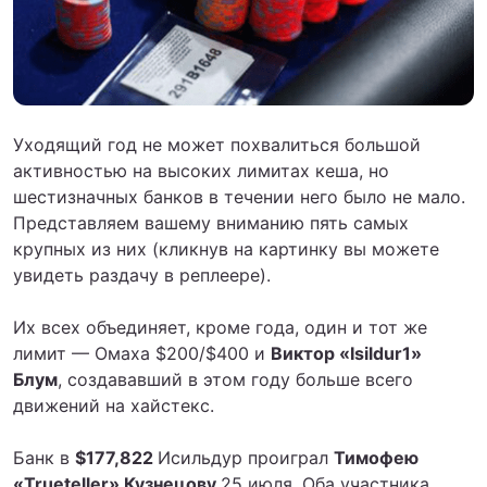
Уходящий год не может похвалиться большой
активностью на высоких лимитах кеша, но
шестизначных банков в течении него было не мало.
Представляем вашему вниманию пять самых
крупных из них (кликнув на картинку вы можете
увидеть раздачу в реплеере).
Их всех объединяет, кроме года, один и тот же
лимит — Омаха $200/$400 и
Виктор «Isildur1»
Блум
, создававший в этом году больше всего
движений на хайстекс.
Банк в
$177,822
Исильдур проиграл
Тимофею
«Trueteller» Кузнецову
25 июля. Оба участника