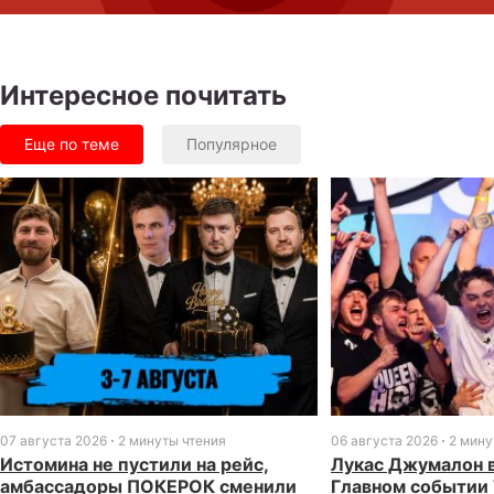
Интересное почитать
Еще по теме
Популярное
07 августа 2026
2 минуты чтения
06 августа 2026
2 мину
Истомина не пустили на рейс,
Лукас Джумалон 
амбассадоры ПОКЕРОК сменили
Главном событии