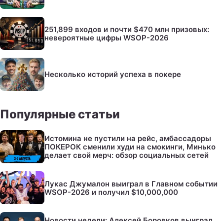
251,899 входов и почти $470 млн призовых:
невероятные цифры WSOP-2026
Несколько историй успеха в покере
Популярные статьи
Истомина не пустили на рейс, амбассадоры
ПОКЕРОК сменили худи на смокинги, Минько
делает свой мерч: обзор социальных сетей
Лукас Джумалон выиграл в Главном событии
WSOP-2026 и получил $10,000,000
Новости недели: Алексей Боровков выиграл