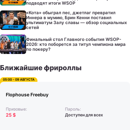
подводят итоги WSOP
«Кота» обыграл пес, джетлаг превратил
Иннера в мумию, Брин Кенни поставил
ультиматум Залу славы — обзор социальных
сетей
Финальный стол Главного события WSOP-
2026: кто поборется за титул чемпиона мира
по покеру?
Ближайшие фрироллы
05:00 - 09 АВГУСТА
Flophouse Freebuy
Призовые:
Пароль:
25 $
Доступен для всех