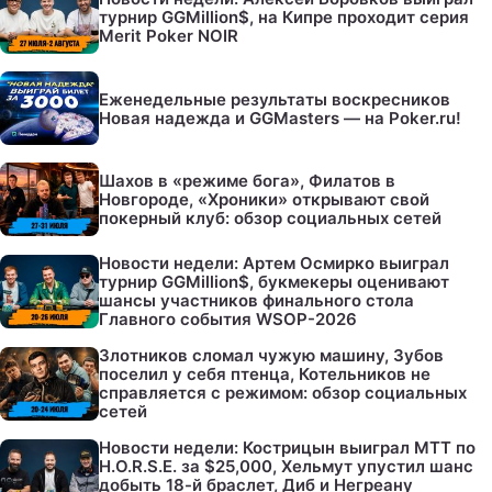
турнир GGMillion$, на Кипре проходит серия
Merit Poker NOIR
Еженедельные результаты воскресников
Новая надежда и GGMasters — на Poker.ru!
Шахов в «режиме бога», Филатов в
Новгороде, «Хроники» открывают свой
покерный клуб: обзор социальных сетей
Новости недели: Артем Осмирко выиграл
турнир GGMillion$, букмекеры оценивают
шансы участников финального стола
Главного события WSOP-2026
Злотников сломал чужую машину, Зубов
поселил у себя птенца, Котельников не
справляется с режимом: обзор социальных
сетей
Новости недели: Кострицын выиграл МТТ по
H.O.R.S.E. за $25,000, Хельмут упустил шанс
добыть 18-й браслет, Диб и Негреану