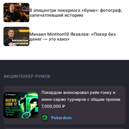
В эпицентре покерного «бума»: фотограф,
запечатлевший историю
Михаил Minthon19 Яковлев: «Покер без
денег — это квиз»
АКЦИИ ПОКЕР-РУМОВ
Покердом анонсировал рейк-гонку и
мини-серию турниров с общим призом
7,000,000 ₽
Pokerdom