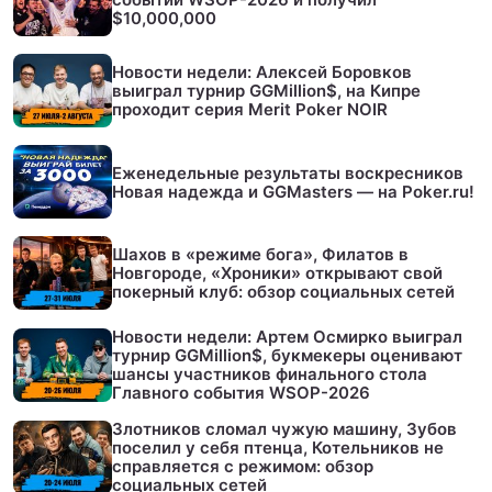
$10,000,000
Новости недели: Алексей Боровков
выиграл турнир GGMillion$, на Кипре
проходит серия Merit Poker NOIR
Еженедельные результаты воскресников
Новая надежда и GGMasters — на Poker.ru!
Шахов в «режиме бога», Филатов в
Новгороде, «Хроники» открывают свой
покерный клуб: обзор социальных сетей
Новости недели: Артем Осмирко выиграл
турнир GGMillion$, букмекеры оценивают
шансы участников финального стола
Главного события WSOP-2026
Злотников сломал чужую машину, Зубов
поселил у себя птенца, Котельников не
справляется с режимом: обзор
социальных сетей