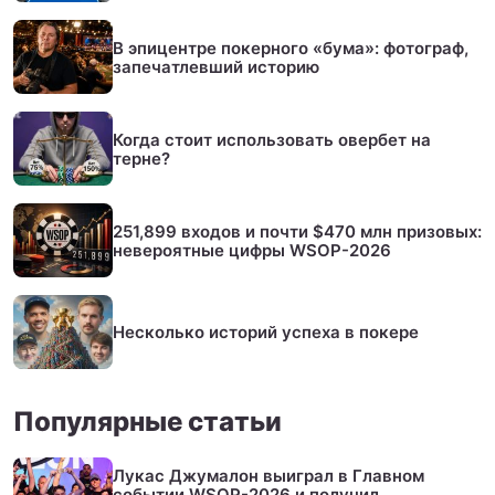
В эпицентре покерного «бума»: фотограф,
запечатлевший историю
Когда стоит использовать овербет на
терне?
251,899 входов и почти $470 млн призовых:
невероятные цифры WSOP-2026
Несколько историй успеха в покере
Популярные статьи
Лукас Джумалон выиграл в Главном
событии WSOP-2026 и получил