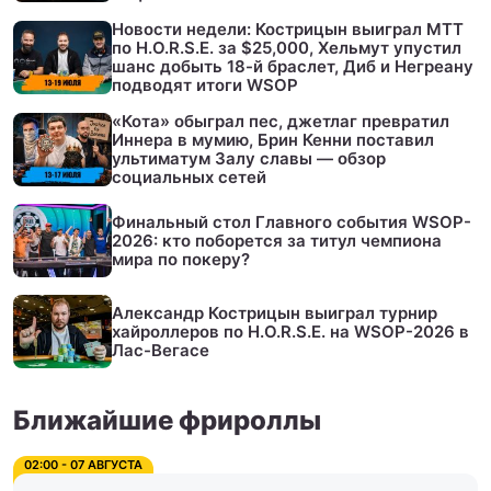
Новости недели: Кострицын выиграл МТТ
по H.O.R.S.E. за $25,000, Хельмут упустил
шанс добыть 18-й браслет, Диб и Негреану
подводят итоги WSOP
«Кота» обыграл пес, джетлаг превратил
Иннера в мумию, Брин Кенни поставил
ультиматум Залу славы — обзор
социальных сетей
Финальный стол Главного события WSOP-
2026: кто поборется за титул чемпиона
мира по покеру?
Александр Кострицын выиграл турнир
хайроллеров по H.O.R.S.E. на WSOP-2026 в
Лас-Вегасе
Ближайшие фрироллы
02:00 - 07 АВГУСТА