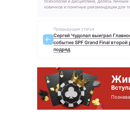
психологии и дисциплине, делясь личным
новичков и понятные рекомендации для тех
Предыдущая статья
Сергей Чудопал выиграл Главно
событие SPF Grand Final второй 
подряд
Жи
Вступ
Познава