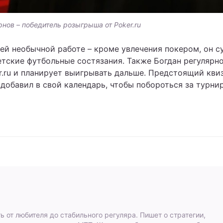
нов – победитель розыгрыша от Poker.ru
оей необычной работе – кроме увлечения покером, он с
тские футбольные состязания. Также Богдан регулярн
r.ru и планирует выигрывать дальше. Предстоящий квиз
 добавил в свой календарь, чтобы побороться за турни
 от любителя до стабильного регуляра. Пишет о стратегии,