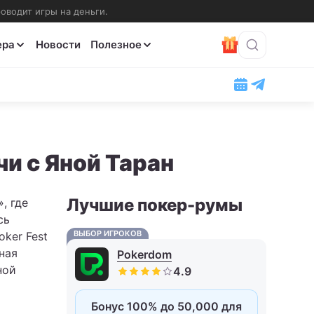
ера
Новости
Полезное
чи с Яной Таран
Лучшие покер-румы
, где
сь
ВЫБОР ИГРОКОВ
oker Fest
дная
Pokerdom
ной
Бонус 100% до 50,000 для