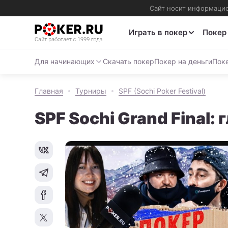
Играть в покер
Покер
Для начинающих
Скачать покер
Покер на деньги
Пок
Главная
Турниры
SPF (Sochi Poker Festival)
SPF Sochi Grand Final: