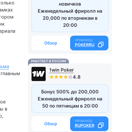
только
новичков
рамках
Еженедельный фриролл на
отором
20,000 по вторникам в
ик
20:00
ериала
Обзор
POKERRU
РАБОТАЕТ В РОССИИ
льма
1win Poker
 главным
Бонус 500% до 200,000
Еженедельный фриролл на
ное
50 по пятницам в 20:00
ы в
о,
Обзор
RUPOKER