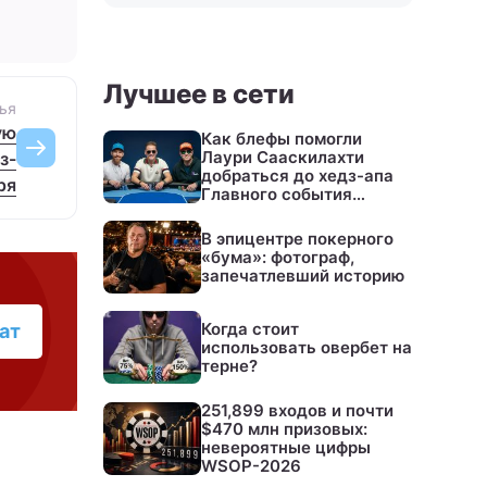
Лучшее в сети
ья
ую
Как блефы помогли
Лаури Сааскилахти
з-
добраться до хедз-апа
ря
Главного события
WSOP-2026? Разбор
эксперта
В эпицентре покерного
«бума»: фотограф,
запечатлевший историю
Когда стоит
ат
использовать овербет на
терне?
251,899 входов и почти
$470 млн призовых:
невероятные цифры
WSOP-2026