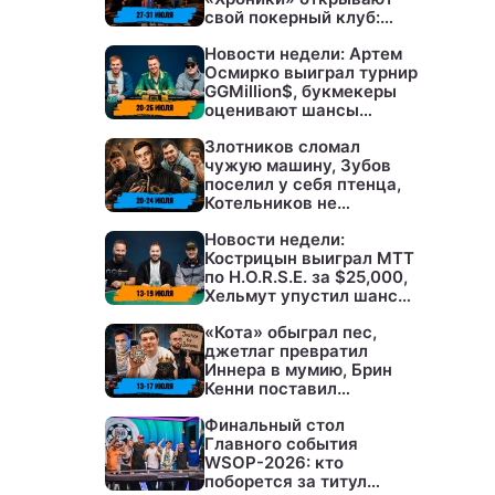
свой покерный клуб:
обзор социальных сетей
Новости недели: Артем
Осмирко выиграл турнир
GGMillion$, букмекеры
оценивают шансы
участников финального
Злотников сломал
стола Главного события
чужую машину, Зубов
WSOP-2026
поселил у себя птенца,
Котельников не
справляется с режимом:
Новости недели:
обзор социальных сетей
Кострицын выиграл МТТ
по H.O.R.S.E. за $25,000,
Хельмут упустил шанс
добыть 18-й браслет,
«Кота» обыграл пес,
Диб и Негреану
джетлаг превратил
подводят итоги WSOP
Иннера в мумию, Брин
Кенни поставил
ультиматум Залу славы
Финальный стол
— обзор социальных
Главного события
сетей
WSOP-2026: кто
поборется за титул