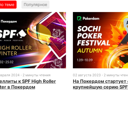
по теме
Популярное
евраля 2024
2 минуты чтения
02 августа 2023
2 минуты чте
еллиты к SPF High Roller
На Покердом стартует 
ter в Покердом
крупнейшую серию SPF