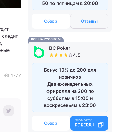
50 по пятницам в 20:00
Обзор
Отзывы
удит
о следит
ВСЕ НА РУССКОМ
,
BC Poker
рные
Бонус 10% до 200 для
1777
новичков
Два еженедельных
фриролла на 200 по
субботам в 15:00 и
воскресеньям в 23:00
Обзор
POKERRU