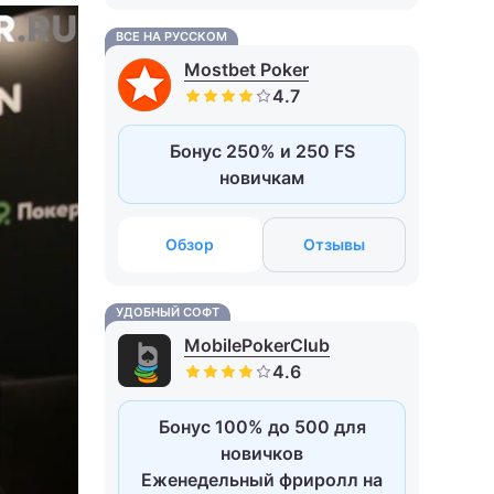
ВСЕ НА РУССКОМ
Mostbet Poker
Бонус 250% и 250 FS
новичкам
Обзор
Отзывы
УДОБНЫЙ СОФТ
MobilePokerClub
Бонус 100% до 500 для
новичков
Еженедельный фриролл на