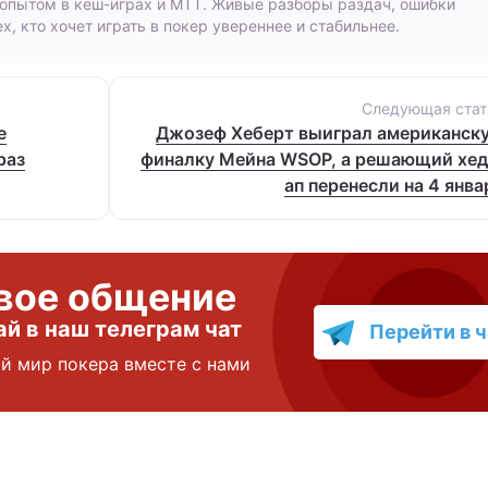
 опытом в кеш-играх и МТТ. Живые разборы раздач, ошибки
, кто хочет играть в покер увереннее и стабильнее.
Следующая стат
е
Джозеф Хеберт выиграл американск
раз
финалку Мейна WSOP, а решающий хед
ап перенесли на 4 янва
вое общение
ай в наш телеграм чат
Перейти в ч
й мир покера вместе с нами