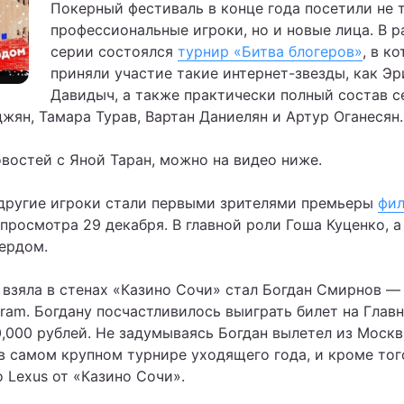
Покерный фестиваль в конце года посетили не 
профессиональные игроки, но и новые лица. В 
серии состоялся
турнир «Битва блогеров»
, в к
приняли участие такие интернет-звезды, как Эр
Давидыч, а также практически полный состав с
жян, Тамара Турав, Вартан Даниелян и Артур Оганесян.
востей с Яной Таран, можно на видео ниже.
 другие игроки стали первыми зрителями премьеры
фи
 просмотра 29 декабря. В главной роли Гоша Куценко, а
ердом.
 взяла в стенах «Казино Сочи» стал Богдан Смирнов —
gram. Богдану посчастливилось выиграть билет на Глав
0,000 рублей. Не задумываясь Богдан вылетел из Москв
 в самом крупном турнире уходящего года, и кроме тог
 Lexus от «Казино Сочи».