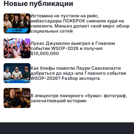
Новые публикации
Истомина не пустили на рейс,
амбассадоры ПОКЕРОК сменили худи на
смокинги, Минько делает свой мерч: обзор
социальных сетей
Лукас Джумалон выиграл в Главном
событии WSOP-2026 и получил
$10,000,000
Как блефы помогли Лаури Сааскилахти
добраться до хедз-апа Главного события
WSOP-2026? Разбор эксперта
В эпицентре покерного «бума»: фотограф,
запечатлевший историю