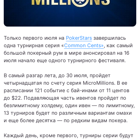
Только первого июля на
PokerStars
завершилась
одна турнирная серия «
Common Cents»
, как самый
большой покерный рум в мире анонсировал на 16
июля начало еще одного турнирного фестиваля.
В самый разгар лета, до 30 июля, пройдет
четырнадцатая по счету серия MicroMillions. В ее
расписании 121 событие с бай-инами от 11 центов
до $22. Подавляющая часть ивентов пройдет по
безлимитному холдему, один ивен — по лимитному,
13 турниров будет по различным вариантам омахи
и еще более десятка — по редким видам покера.
Каждый день, кроме первого, турниры серии будут