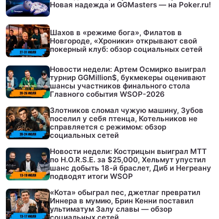
Новая надежда и GGMasters — на Poker.ru!
Шахов в «режиме бога», Филатов в
Новгороде, «Хроники» открывают свой
покерный клуб: обзор социальных сетей
Новости недели: Артем Осмирко выиграл
турнир GGMillion$, букмекеры оценивают
шансы участников финального стола
Главного события WSOP-2026
Злотников сломал чужую машину, Зубов
поселил у себя птенца, Котельников не
справляется с режимом: обзор
социальных сетей
Новости недели: Кострицын выиграл МТТ
по H.O.R.S.E. за $25,000, Хельмут упустил
шанс добыть 18-й браслет, Диб и Негреану
подводят итоги WSOP
«Кота» обыграл пес, джетлаг превратил
Иннера в мумию, Брин Кенни поставил
ультиматум Залу славы — обзор
социальных сетей