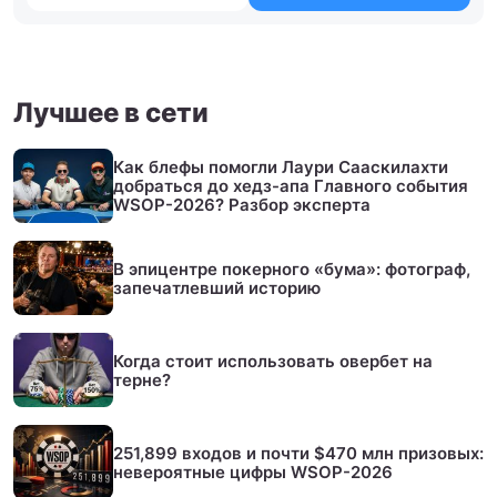
Лучшее в сети
Как блефы помогли Лаури Сааскилахти
добраться до хедз-апа Главного события
WSOP-2026? Разбор эксперта
В эпицентре покерного «бума»: фотограф,
запечатлевший историю
Когда стоит использовать овербет на
терне?
251,899 входов и почти $470 млн призовых:
невероятные цифры WSOP-2026