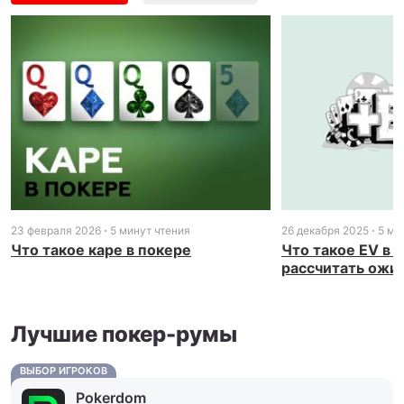
23 февраля 2026
5 минут чтения
26 декабря 2025
5 ми
Что такое каре в покере
Что такое EV в п
рассчитать ожи
Лучшие покер-румы
ВЫБОР ИГРОКОВ
Pokerdom