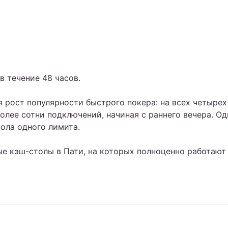
в течение 48 часов.
я рост популярности быстрого покера: на всех четырех
олее сотни подключений, начиная с раннего вечера. Од
тола одного лимита.
ые кэш-столы в Пати, на которых полноценно работают