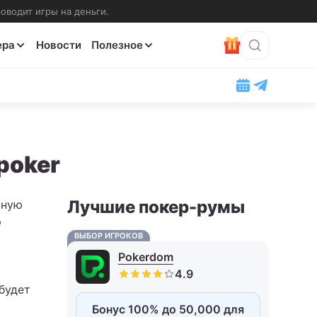
ера
Новости
Полезное
poker
Лучшие покер-румы
ьную
р
ВЫБОР ИГРОКОВ
Pokerdom
будет
Бонус 100% до 50,000 для