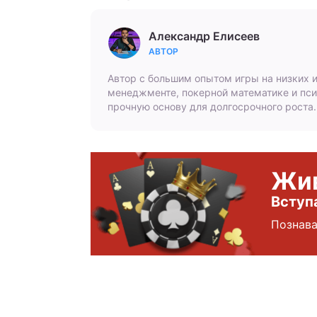
Александр Елисеев
АВТОР
Автор с большим опытом игры на низких и
менеджменте, покерной математике и псих
прочную основу для долгосрочного роста.
Жи
Вступ
Познава