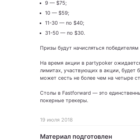
9 — $75;
10 — $59;
11-30 — по $40;
31-50 — по $30.
Призы будут начисляться победителям 
На время акции в partypoker ожидаетс
лимитах, участвующих в акции, будет б
может сесть не более чем на четыре с
Столы в Fastforward — это единственн
покерные трекеры.
19 июля 2018
Материал подготовлен