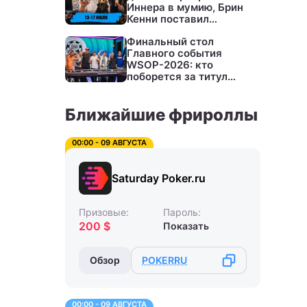
Иннера в мумию, Брин
Кенни поставил
ультиматум Залу славы
Финальный стол
— обзор социальных
Главного события
сетей
WSOP-2026: кто
поборется за титул
чемпиона мира по
покеру?
Ближайшие фрироллы
00:00 - 09 АВГУСТА
Saturday Poker.ru
Призовые:
Пароль:
200 $
Показать
Обзор
POKERRU
00:00 - 09 АВГУСТА