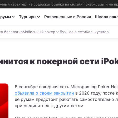
 румы
Турниры
Разрешенные в России
Школа пок
ер бесплатно
Мобильный покер
Лучшее в сети
Калькулятор
инится к покерной сети iPo
В сентябре покерная сеть Microgaming Poker Ne
объявила о своем закрытии
в 2020 году, после 
ее румам предстоит работать самостоятельно 
присоединиться к другим сетям.