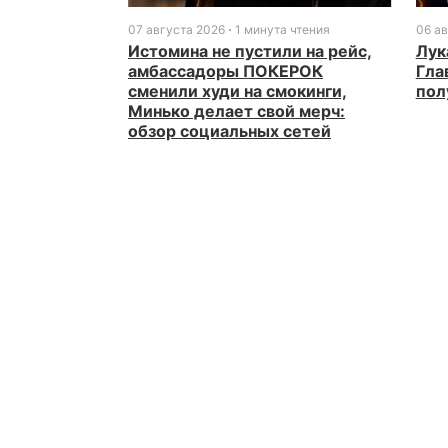
07 августа 2026
1 минута чтения
06 ав
Истомина не пустили на рейс,
Лук
амбассадоры ПОКЕРОК
Гла
сменили худи на смокинги,
пол
Минько делает свой мерч:
обзор социальных сетей