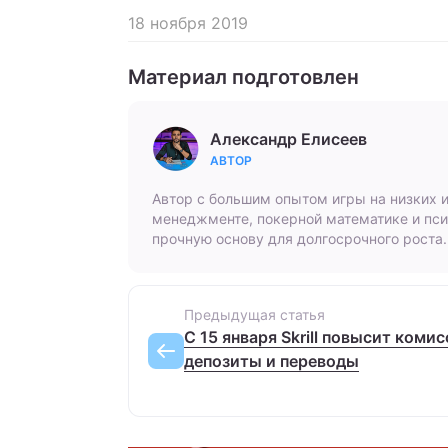
18 ноября 2019
Материал подготовлен
Александр Елисеев
АВТОР
Автор с большим опытом игры на низких и
менеджменте, покерной математике и псих
прочную основу для долгосрочного роста.
Предыдущая статья
С 15 января Skrill повысит комис
депозиты и переводы