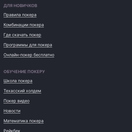
ДЛЯ НОВИЧКОВ
Правила покера
Комбинации покера
Где скачать покер
Программы для покера
Онлайн-покер бесплатно
ОБУЧЕНИЕ ПОКЕРУ
Школа покера
Техасский холдем
Покер видео
Новости
Математика покера
Рейкбек