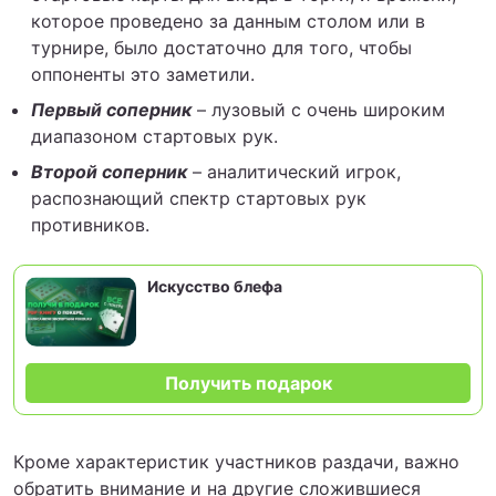
которое проведено за данным столом или в
турнире, было достаточно для того, чтобы
оппоненты это заметили.
Первый соперник
– лузовый с очень широким
диапазоном стартовых рук.
Второй соперник
– аналитический игрок,
распознающий спектр стартовых рук
противников.
Искусство блефа
Получить подарок
Кроме характеристик участников раздачи, важно
обратить внимание и на другие сложившиеся