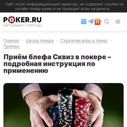
Главная
Школа покера
Стратегии игры в покер
Приемы
Приём блефа Сквиз в покере –
подробная инструкция по
применению