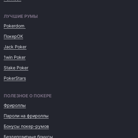
ЛУЧШИЕ РУМЫ
Pokerdom
ПокерОК
Jack Poker
1win Poker
Stake Poker
PokerStars
ПОЛЕЗНОЕ О ПОКЕРЕ
Фрироллы
Пароли на фрироллы
Бонусы покер-румов
Бездепозитные бонусы