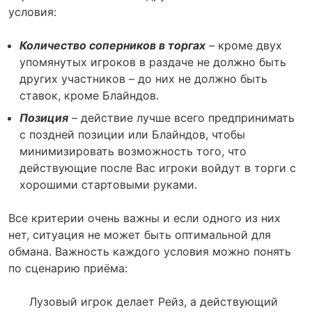
условия:
Количество соперников в торгах
– кроме двух
упомянутых игроков в раздаче не должно быть
других участников – до них не должно быть
ставок, кроме Блайндов.
Позиция
– действие лучше всего предпринимать
с поздней позиции или Блайндов, чтобы
минимизировать возможность того, что
действующие после Вас игроки войдут в торги с
хорошими стартовыми руками.
Все критерии очень важны и если одного из них
нет, ситуация не может быть оптимальной для
обмана. Важность каждого условия можно понять
по сценарию приёма:
Лузовый игрок делает Рейз, а действующий