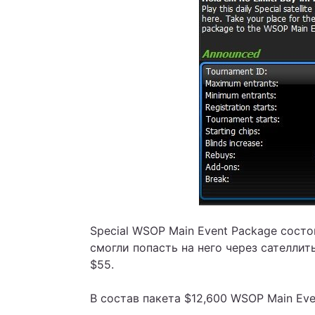
Special WSOP Main Event Package состо
смогли попасть на него через сателлит
$55.
В состав пакета $12,600 WSOP Main Eve