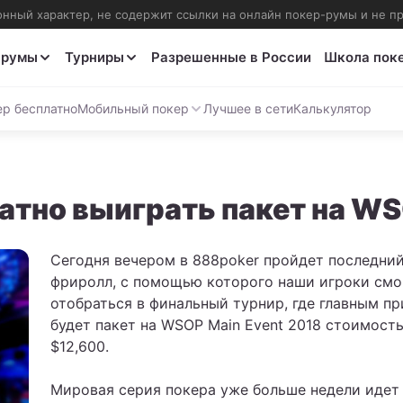
 румы
Турниры
Разрешенные в России
Школа пок
ер бесплатно
Мобильный покер
Лучшее в сети
Калькулятор
атно выиграть пакет на WS
Сегодня вечером в 888poker пройдет последни
фриролл, с помощью которого наши игроки смо
отобраться в финальный турнир, где главным п
будет пакет на WSOP Main Event 2018 стоимост
$12,600.
Мировая серия покера уже больше недели идет 