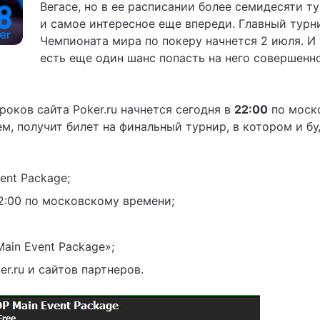
Вегасе, но в ее расписании более семидесяти т
и самое интересное еще впереди. Главный турн
Чемпионата мира по покеру начнется 2 июля. И 
есть еще один шанс попасть на него совершенн
оков сайта Poker.ru начнется сегодня в
22:00
по моск
ем, получит билет на финальный турнир, в котором и б
vent Package;
22:00 по московскому времени;
ain Event Package»;
r.ru и сайтов партнеров.