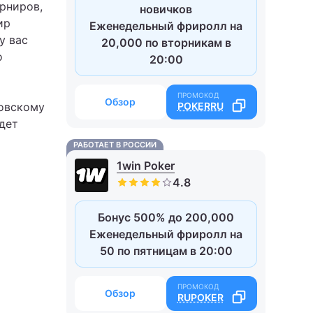
урниров,
новичков
ир
Еженедельный фриролл на
у вас
20,000 по вторникам в
о
20:00
Обзор
овскому
POKERRU
удет
РАБОТАЕТ В РОССИИ
1win Poker
Бонус 500% до 200,000
Еженедельный фриролл на
50 по пятницам в 20:00
Обзор
RUPOKER