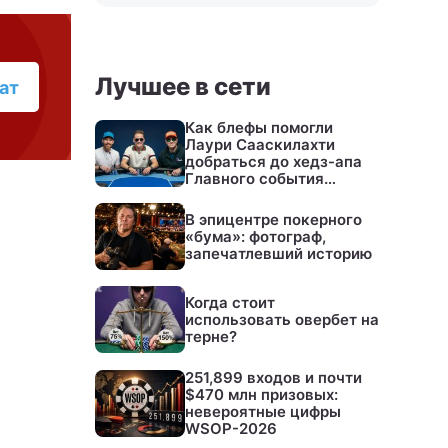
Лучшее в сети
ат
Как блефы помогли
Лаури Сааскилахти
добраться до хедз-апа
Главного события
WSOP-2026? Разбор
эксперта
В эпицентре покерного
«бума»: фотограф,
запечатлевший историю
Когда стоит
использовать овербет на
терне?
251,899 входов и почти
$470 млн призовых:
невероятные цифры
WSOP-2026