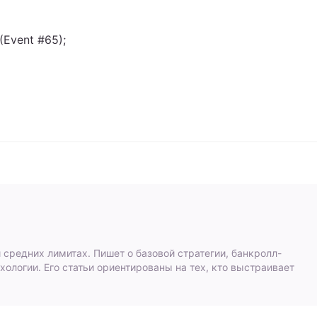
(Event #65);
 средних лимитах. Пишет о базовой стратегии, банкролл-
ологии. Его статьи ориентированы на тех, кто выстраивает