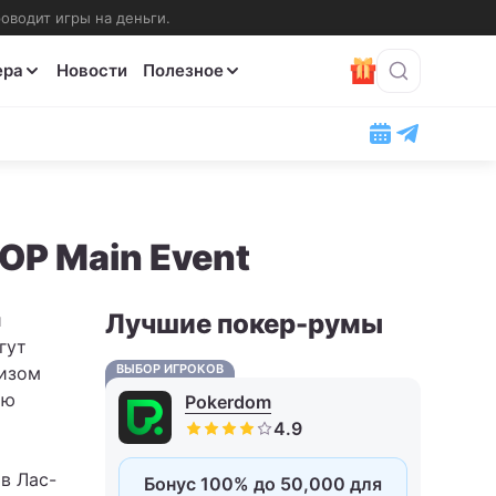
ера
Новости
Полезное
OP Main Event
Лучшие покер-румы
й
гут
ВЫБОР ИГРОКОВ
ризом
ью
Pokerdom
в Лас-
Бонус 100% до 50,000 для