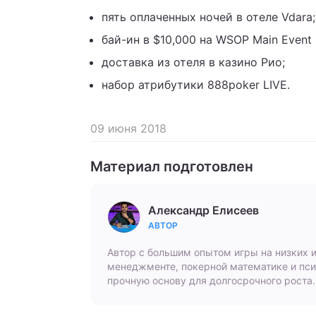
пять оплаченных ночей в отеле Vdara;
бай-ин в $10,000 на WSOP Main Event 
доставка из отеля в казино Рио;
набор атрибутики 888poker LIVE.
09 июня 2018
Материал подготовлен
Александр Елисеев
АВТОР
Автор с большим опытом игры на низких и
менеджменте, покерной математике и псих
прочную основу для долгосрочного роста.