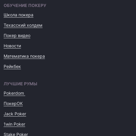
ОБУЧЕНИЕ ПОКЕРУ
Школа покера
Техасский холдем
Покер видео
Новости
Математика покера
Рейкбек
ЛУЧШИЕ РУМЫ
Pokerdom
ПокерОК
Jack Poker
1win Poker
Stake Poker