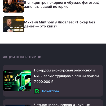
В эпицентре покерного «бума»: фотограф,
запечатлевший историю
Михаил Minthon19 Яковлев: «Покер без
денег — это квиз»
АКЦИИ ПОКЕР-РУМОВ
Покердом анонсировал рейк-гонку и
мини-серию турниров с общим призом
7,000,000 ₽
Pokerdom
Четыре недели покера и крупных