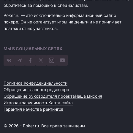
обратитесь за помощью к специалистам.
Poker.ru — это исключительно информационный сайт о
покере. Он не организует игры на деньги и не принимает
платежи от их участников.
МЫ В СОЦИАЛЬНЫХ СЕТЯХ
Политика Конфиденциальности
Обращение главного редактора
Обращение руководителя проекта
Наша миссия
Игровая зависимость
Карта сайта
Гарантия качества рейтингов
© 2026 - Poker.ru. Все права защищены