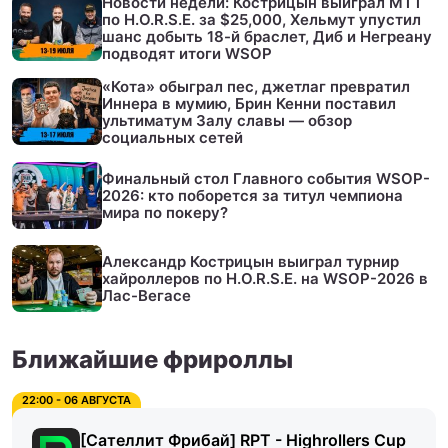
Новости недели: Кострицын выиграл МТТ
по H.O.R.S.E. за $25,000, Хельмут упустил
шанс добыть 18-й браслет, Диб и Негреану
подводят итоги WSOP
«Кота» обыграл пес, джетлаг превратил
Иннера в мумию, Брин Кенни поставил
ультиматум Залу славы — обзор
социальных сетей
Финальный стол Главного события WSOP-
2026: кто поборется за титул чемпиона
мира по покеру?
Александр Кострицын выиграл турнир
хайроллеров по H.O.R.S.E. на WSOP-2026 в
Лас-Вегасе
Ближайшие фрироллы
22:00 - 06 АВГУСТА
[Сателлит Фрибай] RPT - Highrollers Cup