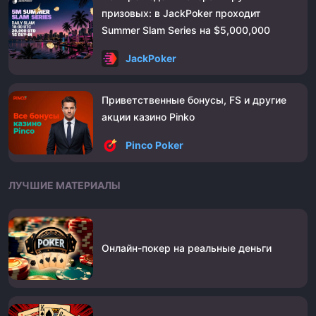
призовых: в JackPoker проходит
Summer Slam Series на $5,000,000
JackPoker
Приветственные бонусы, FS и другие
акции казино Pinko
Pinco Poker
ЛУЧШИЕ МАТЕРИАЛЫ
Онлайн-покер на реальные деньги