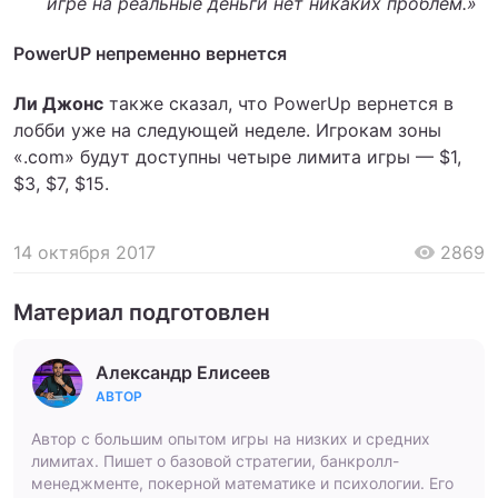
игре на реальные деньги нет никаких проблем.»
PowerUP непременно вернется
Ли Джонс
также сказал, что PowerUp вернется в
лобби уже на следующей неделе. Игрокам зоны
«.com» будут доступны четыре лимита игры — $1,
$3, $7, $15.
14 октября 2017
2869
Материал подготовлен
Александр Елисеев
АВТОР
Автор с большим опытом игры на низких и средних
лимитах. Пишет о базовой стратегии, банкролл-
менеджменте, покерной математике и психологии. Его