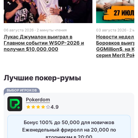
06 августа 2026
2 минуты чтения
03 августа 2026
2 ми
Лукас Джумалон выиграл в
Новости недели
Главном событии WSOP-2026 и
Боровков выигр
получил $10,000,000
GGMillion$, на 
серия Merit Pok
Лучшие покер-румы
ВЫБОР ИГРОКОВ
Pokerdom
Бонус 100% до 50,000 для новичков
Еженедельный фриролл на 20,000 по
вторникам в 20:00