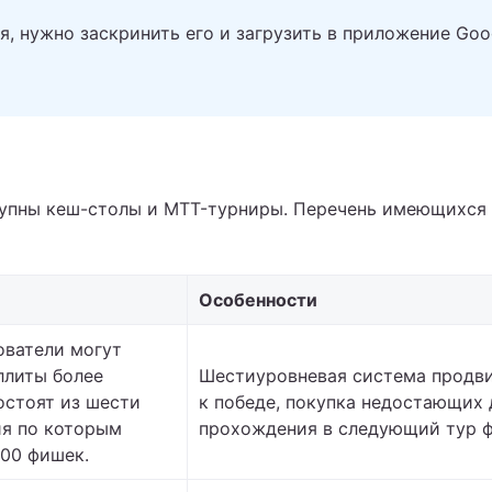
я, нужно заскринить его и загрузить в приложение Goo
тупны кеш-столы и MTT-турниры. Перечень имеющихся 
Особенности
ователи могут
ллиты более
Шестиуровневая система продв
остоят из шести
к победе, покупка недостающих 
ия по которым
прохождения в следующий тур 
000 фишек.