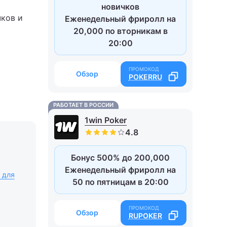
новичков
чков и
Еженедельный фриролл на
20,000 по вторникам в
20:00
Обзор
POKERRU
РАБОТАЕТ В РОССИИ
1win Poker
Бонус 500% до 200,000
Еженедельный фриролл на
 для
50 по пятницам в 20:00
Обзор
RUPOKER