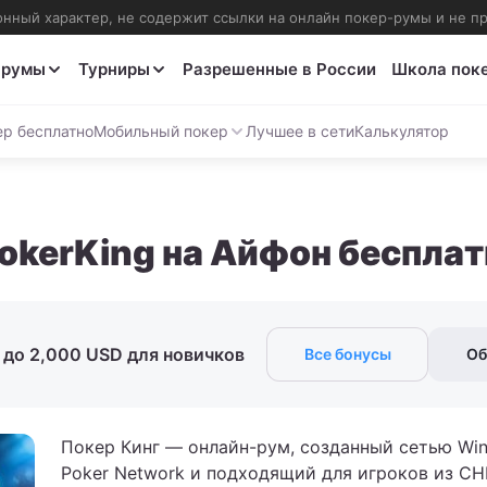
 румы
Турниры
Разрешенные в России
Школа пок
ер бесплатно
Мобильный покер
Лучшее в сети
Калькулятор
okerKing на Айфон бесплат
 до 2,000 USD для новичков
Все бонусы
Об
Покер Кинг — онлайн-рум, созданный сетью Win
Poker Network и подходящий для игроков из СН