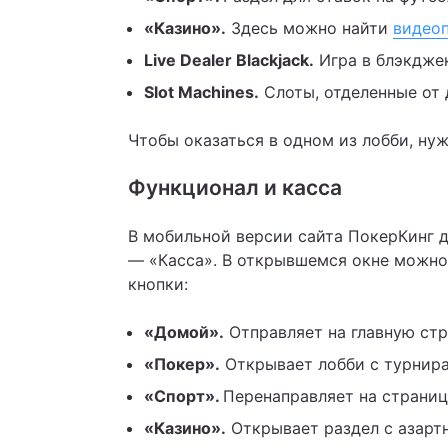
«Казино».
Здесь можно найти
видео
Live Dealer Blackjack.
Игра в блэкдже
Slot Machines.
Слоты, отделенные от 
Чтобы оказаться в одном из лобби, нуж
Функционал и касса
В мобильной версии сайта ПокерКинг д
— «Касса». В открывшемся окне можно 
кнопки:
«Домой».
Отправляет на главную стр
«Покер».
Открывает лобби с турнир
«Спорт».
Перенаправляет на страниц
«Казино».
Открывает раздел с азарт