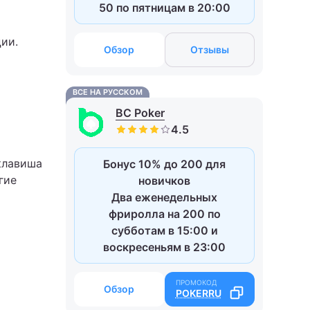
50 по пятницам в 20:00
ии.
Обзор
Отзывы
ВСЕ НА РУССКОМ
BC Poker
клавиша
Бонус 10% до 200 для
гие
новичков
Два еженедельных
фриролла на 200 по
субботам в 15:00 и
воскресеньям в 23:00
Обзор
POKERRU