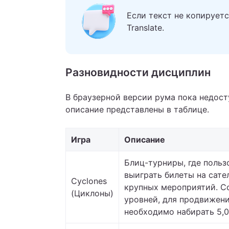
Если текст не копируетс
Translate.
Разновидности дисциплин
В браузерной версии рума пока недос
описание представлены в таблице.
Игра
Описание
Блиц-турниры, где польз
выиграть билеты на сате
Cyclones
крупных мероприятий. С
(Циклоны)
уровней, для продвижен
необходимо набирать 5,