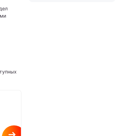
дел
ими
ступных