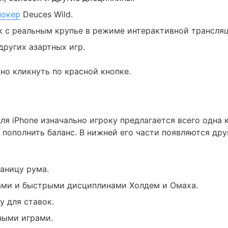
покер
Deuces Wild.
к с реальным крупье в режиме интерактивной трансляц
других азартных игр.
но кликнуть по красной кнопке.
ля iPhone изначально игроку предлагается всего одна 
пополнить баланс. В нижней его части появляются дру
аницу рума.
ами и быстрыми дисциплинами Холдем и Омаха.
у для ставок.
ными играми.