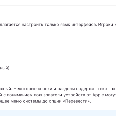
т немало…
редлагается настроить только язык интерфейса. Игроки 
нный)
олный. Некоторые кнопки и разделы содержат текст на
ий с пониманием пользователи устройств от Apple могу
ющее меню системы до опции «Перевести».