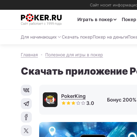
Играть в покер
Покер
Для начинающих
Скачать покер
Покер на деньги
Пок
Главная
Полезное для игры в покер
Скачать приложение P
PokerKing
Бонус 200%