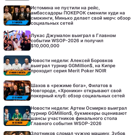
Истомина не пустили на рейс,
амбассадоры ПОКЕРОК сменили худи на
смокинги, Минько делает свой мерч: обзор
социальных сетей
Лукас Джумалон выиграл в Главном
событии WSOP-2026 и получил
$10,000,000
Новости недели: Алексей Боровков
выиграл турнир GGMillion$, на Кипре
проходит серия Merit Poker NOIR
Шахов в «режиме бога», Филатов в
Новгороде, «Хроники» открывают свой
покерный клуб: обзор социальных сетей
Новости недели: Артем Осмирко выиграл
турнир GGMillion$, букмекеры оценивают
шансы участников финального стола
Главного события WSOP-2026
Злотников сломал чужую машину, Зубов