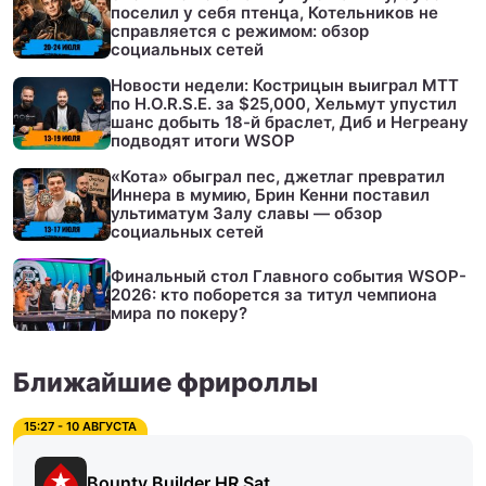
поселил у себя птенца, Котельников не
справляется с режимом: обзор
социальных сетей
Новости недели: Кострицын выиграл МТТ
по H.O.R.S.E. за $25,000, Хельмут упустил
шанс добыть 18-й браслет, Диб и Негреану
подводят итоги WSOP
«Кота» обыграл пес, джетлаг превратил
Иннера в мумию, Брин Кенни поставил
ультиматум Залу славы — обзор
социальных сетей
Финальный стол Главного события WSOP-
2026: кто поборется за титул чемпиона
мира по покеру?
Ближайшие фрироллы
15:27 - 10 АВГУСТА
Bounty Builder HR Sat