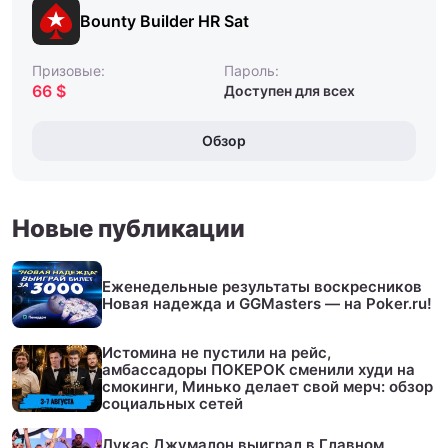
Bounty Builder HR Sat
Призовые:
Пароль:
66 $
Доступен для всех
Обзор
Новые публикации
Еженедельные результаты воскресников
Новая надежда и GGMasters — на Poker.ru!
Истомина не пустили на рейс,
амбассадоры ПОКЕРОК сменили худи на
смокинги, Минько делает свой мерч: обзор
социальных сетей
Лукас Джумалон выиграл в Главном