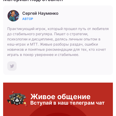
Сергей Науменко
АВТОР
Практикующий игрок, который прошел путь от любителя
до стабильного регуляра. Пишет о стратегии,
психологии и дисциплине, делясь личным опытом в
кеш-играх и МТТ. Живые разборы раздач, ошибки
новичков и понятные рекомендации для тех, кто хочет
играть в покер увереннее и стабильнее.
Живое общение
Вступай в наш телеграм чат