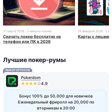
31 марта 2026
3 минуты чтения
25 февраля 2026
3 ми
Скачать покер бесплатно на
Карты с лицами в
телефон или ПК в 2026
Лучшие покер-румы
ВЫБОР ИГРОКОВ
Pokerdom
Бонус 100% до 50,000 для новичков
Еженедельный фриролл на 20,000 по
вторникам в 20:00