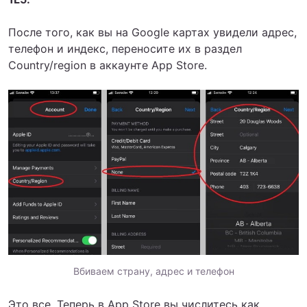
После того, как вы на Google картах увидели адрес,
телефон и индекс, переносите их в раздел
Country/region в аккаунте App Store.
Вбиваем страну, адрес и телефон
Это все. Теперь в App Store вы числитесь как