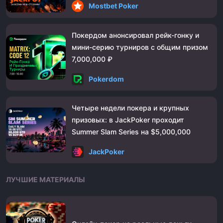
Mostbet Poker
Покердом анонсировал рейк-гонку и
мини-серию турниров с общим призом
7,000,000 ₽
Pokerdom
Четыре недели покера и крупных
призовых: в JackPoker проходит
Summer Slam Series на $5,000,000
JackPoker
ЛУЧШИЕ МАТЕРИАЛЫ