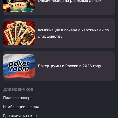
Онлайн-покер на реальные деньги
Комбинации в покере с картинками по
старшинству
Покер-румы в России в 2026 году
ДЛЯ НОВИЧКОВ
Правила покера
Комбинации покера
Где скачать покер