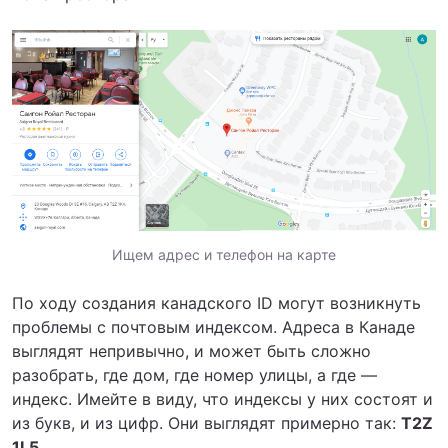
Ищем адрес и телефон на карте
По ходу создания канадского ID могут возникнуть
проблемы с почтовым индексом. Адреса в Канаде
выглядят непривычно, и может быть сложно
разобрать, где дом, где номер улицы, а где —
индекс. Имейте в виду, что индексы у них состоят и
из букв, и из цифр. Они выглядят примерно так:
T2Z
1L5.