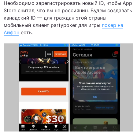
Необходимо зарегистрировать новый ID, чтобы App
Store считал, что вы не россиянин. Будем создавать
канадский ID — для граждан этой страны
мобильный клиент partypoker для игры
покер на
Айфон
есть.