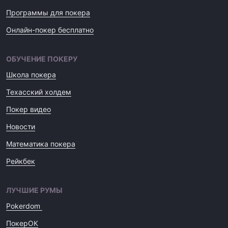
Программы для покера
Онлайн-покер бесплатно
ОБУЧЕНИЕ ПОКЕРУ
Школа покера
Техасский холдем
Покер видео
Новости
Математика покера
Рейкбек
ЛУЧШИЕ РУМЫ
Pokerdom
ПокерОК