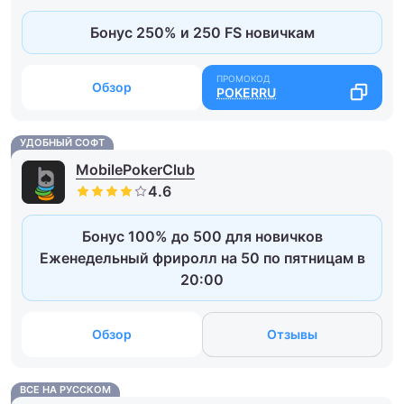
Бонус 250% и 250 FS новичкам
Обзор
POKERRU
УДОБНЫЙ СОФТ
MobilePokerClub
Бонус 100% до 500 для новичков
Еженедельный фриролл на 50 по пятницам в
20:00
Обзор
Отзывы
ВСЕ НА РУССКОМ