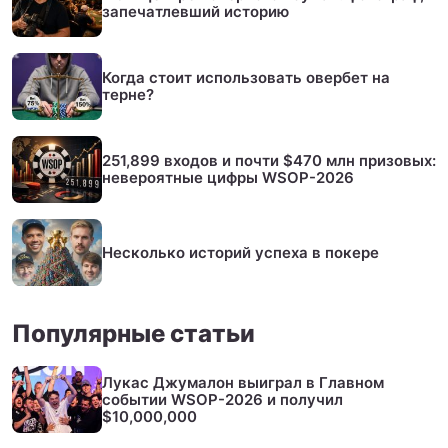
запечатлевший историю
Когда стоит использовать овербет на
терне?
251,899 входов и почти $470 млн призовых:
невероятные цифры WSOP-2026
Несколько историй успеха в покере
Популярные статьи
Лукас Джумалон выиграл в Главном
событии WSOP-2026 и получил
$10,000,000