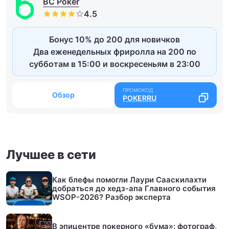
BC Poker
Бонус 10% до 200 для новичков
Два еженедельных фриролла на 200 по
субботам в 15:00 и воскресеньям в 23:00
Обзор
POKERRU
Лучшее в сети
Как блефы помогли Лаури Сааскилахти
добраться до хедз-апа Главного события
WSOP-2026? Разбор эксперта
В эпицентре покерного «бума»: фотограф,