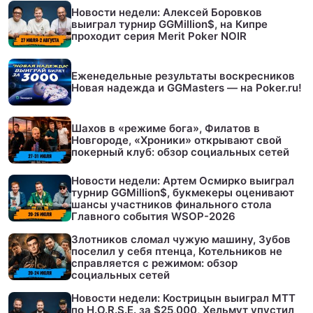
Новости недели: Алексей Боровков
выиграл турнир GGMillion$, на Кипре
проходит серия Merit Poker NOIR
Еженедельные результаты воскресников
Новая надежда и GGMasters — на Poker.ru!
Шахов в «режиме бога», Филатов в
Новгороде, «Хроники» открывают свой
покерный клуб: обзор социальных сетей
Новости недели: Артем Осмирко выиграл
турнир GGMillion$, букмекеры оценивают
шансы участников финального стола
Главного события WSOP-2026
Злотников сломал чужую машину, Зубов
поселил у себя птенца, Котельников не
справляется с режимом: обзор
социальных сетей
Новости недели: Кострицын выиграл МТТ
по H.O.R.S.E. за $25,000, Хельмут упустил