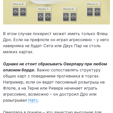
В этом случае покерист может иметь только Флеш
Дро. Если на префлопе он играл агрессивно – у него
наверняка не будет Сета или Двух Пар на столь
мелких картах.
Однако не стоит сбрасывать Оверпару при любом
опасном борде.
Важно сопоставлять структуру
общих карт с поведением противника в торгах.
Например, если он ведет пассивный розыгрыш на
Флопе, а на Терне или Ривере начинает играть
агрессивно, возможно – он достроил Дро или
разыгрывал
Натс
.
Оверпара в покере – это зачастую выгодная для