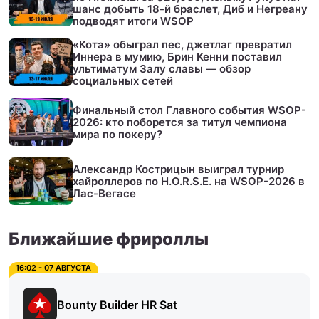
шанс добыть 18-й браслет, Диб и Негреану
подводят итоги WSOP
«Кота» обыграл пес, джетлаг превратил
Иннера в мумию, Брин Кенни поставил
ультиматум Залу славы — обзор
социальных сетей
Финальный стол Главного события WSOP-
2026: кто поборется за титул чемпиона
мира по покеру?
Александр Кострицын выиграл турнир
хайроллеров по H.O.R.S.E. на WSOP-2026 в
Лас-Вегасе
Ближайшие фрироллы
16:02 - 07 АВГУСТА
Bounty Builder HR Sat