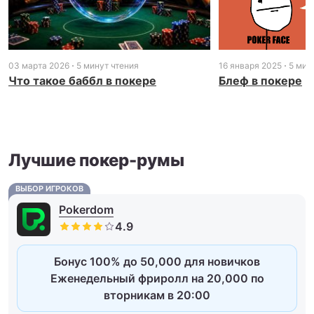
03 марта 2026
5 минут чтения
16 января 2025
5 мин
Что такое баббл в покере
Блеф в покере
Лучшие покер-румы
ВЫБОР ИГРОКОВ
Pokerdom
Бонус 100% до 50,000 для новичков
Еженедельный фриролл на 20,000 по
вторникам в 20:00